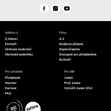
F
I
Y
a
n
o
c
s
u
e
t
T
b
a
u
dafilms.cz
Filmy
o
g
b
O Alianci
A-Z
o
r
e
Partneři
Nedávno přidané
k
a
Ochrana soukromí
Doporučujeme
m
Obchodní podmínky
Dostupné pro předplatitele
Režiséři
Pro uživatele
Pro dítě
Předplatné
Junior
Voucher
Proč Junior
Darovat
Vytvořit Junior Účet
FAQ