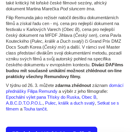
také kritický hit loňské české filmové sezóny, africký
dokument Martina Marečka
Pod sluncem tma
.
Filip Remunda jako režisér natočil desítku dokumentárních
filmů a získal řadu cen - mj. cena pro nejlepší dokument na
festivalu v Karlových Varech (
Obec B
), cena pro nejlepší
český dokument na MFDF Jihlava (
Český sen
), cena Pavla
Kouteckého (
Pulec, králík a Duch svatý
) či Grand Prix DMZ
Docs South Korea (
Český mír
) a další. V rámci své Master
class představí divákům svoji dokumentární metodu, pozadí
vzniku svých filmů a svůj autorský pohled na specifika
českého dokumentu v evropském kontextu.
Diváci DAFilms
budou mít současně unikátní možnost zhlédnout on-line
prakticky všechny Remundovy filmy.
V týdnu od 26. 3. můžete
zdarma zhédnout
záznam
domácí
přednášky Filipa Remundy
a výběr z jeho filmografie:
Epochální výlet pana Třísky do Ruska
,
Obec B
,
A.B.C.D.T.O.P.O.L.
,
Pulec, králík a duch svatý
,
Setkat se s
filmem
a
Touha tančit
.