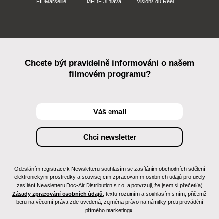
FIDMarseille
MFDF Ji.hlava
Visions du Réel
Chcete být pravidelně informováni o našem
filmovém programu?
Odesláním registrace k Newsletteru souhlasím se zasíláním obchodních sdělení
elektronickými prostředky a souvisejícím zpracováním osobních údajů pro účely
zasílání Newsletteru Doc-Air Distribution s.r.o. a potvrzuji, že jsem si přečetl(a)
Zásady zpracování osobních údajů
, textu rozumím a souhlasím s ním, přičemž
beru na vědomí práva zde uvedená, zejména právo na námitky proti provádění
přímého marketingu.