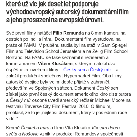
které už víc jak deset let podporuje
východoevropský autorský dokumentární film
a jeho prosazení na evropské úrovni.
Své první filmy natáčel
Filip Remunda
na 8 mm kameru na
cestách po Indii a Íránu. Dokumentární film vystudoval na
pražské FAMU. V průběhu studia byl na stáži v Sam Spiegel
Film and Television School Jerusalem a na Zellig Film School
Bolzano. Na FAMU se také seznámil s režisérem a
kameramanem
Vítem Klusákem
, s kterým natočil dva
úspěšné celovečerní filmy –
Český sen
a
Český mír
– a
založil produkční společnost Hypermarket Film. Oba filmy
autorské dvojice byly velmi dobře přijaté v zahraničí,
především ve Spojených státech. Dokument
Český sen
získal jako první český dokument amerického kino distributora
a
Český mír
osobně uvedl americký režisér Michael Moore na
festivalu Traverse City Film Festival 2010. O filmu mj.
prohlásil, že to je „nejlepší dokument, který v posledním roce
viděl.“
Kromě
Českého míru
a filmu Víta Klusáka
Vše pro dobro
světa a Nošovic
vznikl v produkci Remundovy společnosti