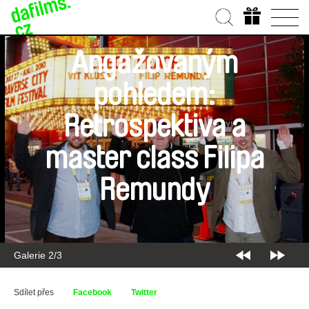
Angažovaným
pohledem:
Retrospektiva a
master class Filipa
Remundy
Galerie 2/3
Sdílet přes
Facebook
Twitter