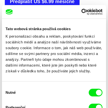
Předplatit US $6.99 měsíčně
Tato webová stránka používá cookies
Vybrané filmy
K personalizaci obsahu a reklam, poskytování funkcí
sociálních médií a analýze naší návštěvnosti využíváme
soubory cookie. Informace o tom, jak náš web používáte,
sdílíme se svými partnery pro sociální média, inzerci a
analýzy. Partneři tyto údaje mohou zkombinovat s
Filip Remunda
Vít Klusák, Filip Remunda
A.B.C.D.T.O.P.O.L.
Český mír
dalšími informacemi, které jste jim poskytli nebo které
získali v důsledku toho, že používáte jejich služby.
Výběr
Nutné
souhlasu
Vít Klusák, Filip Remunda
Preferenční