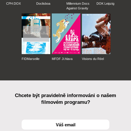
CPH:DOX
Doclisboa
Millennium Docs
DOK Leipzig
Against Gravity
FIDMarseille
MFDF Ji.hlava
Visions du Réel
Chcete být pravidelně informováni o našem
filmovém programu?