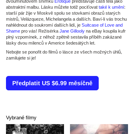
dvouminutovém snímku
Erotique
představuje části těla jako
abstraktní malbu. Lásku můžete totiž pociťovat
také k umění
:
starší pár žije v Moskvě spolu se stovkami obrazů starých
mistrů, Velázqueze, Michelangela a dalších. Baví-li vás trochu
nahlédnout do soukromí dalších lidí, je
Suitcase of Love and
Shame
pro vás! Režisérka
Jane Gillooly
na eBay koupila kufr
plný vzpomínek, z něhož zpětně sestavila příběh zakázané
lásky dvou milenců v Americe šedesátých let.
Nebojte se ponořit do filmů o lásce ze všech možných úhlů,
zamilujete si je!
Předplatit US $6.99 měsíčně
Vybrané filmy