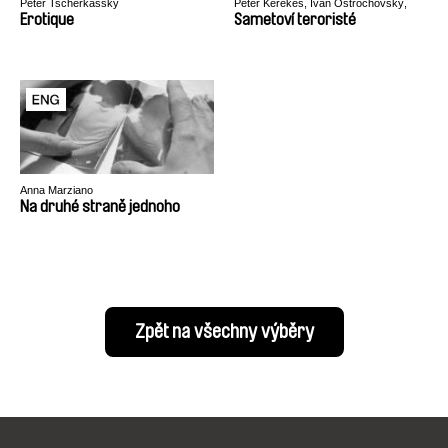
Peter Tscherkassky
Peter Kerekes, Ivan Ostrochovský,
Pavol Pekarčík
Erotique
Sametoví teroristé
Anna Marziano
Na druhé straně jednoho
Zpět na všechny výběry