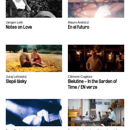
Jørgen Leth
Mauro Andrizzi
Notes on Love
En el futuro
Juraj Lehotský
Clément Cogitore
Slepé lásky
Bielutine - In the Garden of
Time / EN verze