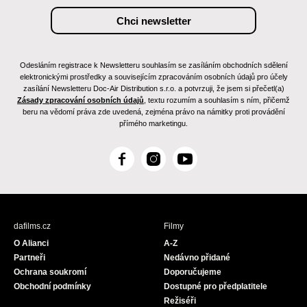
Odesláním registrace k Newsletteru souhlasím se zasíláním obchodních sdělení
elektronickými prostředky a souvisejícím zpracováním osobních údajů pro účely
zasílání Newsletteru Doc-Air Distribution s.r.o. a potvrzuji, že jsem si přečetl(a)
Zásady zpracování osobních údajů
, textu rozumím a souhlasím s ním, přičemž
beru na vědomí práva zde uvedená, zejména právo na námitky proti provádění
přímého marketingu.
F
I
Y
a
n
o
c
s
u
e
t
T
b
a
u
dafilms.cz
Filmy
o
g
b
O Alianci
A-Z
o
r
e
Partneři
Nedávno přidané
k
a
Ochrana soukromí
Doporučujeme
m
Obchodní podmínky
Dostupné pro předplatitele
Režiséři