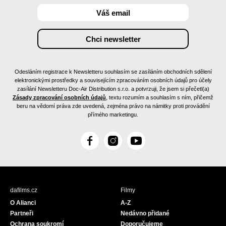
Odesláním registrace k Newsletteru souhlasím se zasíláním obchodních sdělení
elektronickými prostředky a souvisejícím zpracováním osobních údajů pro účely
zasílání Newsletteru Doc-Air Distribution s.r.o. a potvrzuji, že jsem si přečetl(a)
Zásady zpracování osobních údajů
, textu rozumím a souhlasím s ním, přičemž
beru na vědomí práva zde uvedená, zejména právo na námitky proti provádění
přímého marketingu.
F
I
Y
a
n
o
c
s
u
e
t
T
b
a
u
dafilms.cz
Filmy
o
g
b
O Alianci
A-Z
o
r
e
Partneři
Nedávno přidané
k
a
Ochrana soukromí
Doporučujeme
m