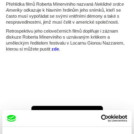
Přehlídka filmů Roberta Minerviniho nazvaná
Neklidné srdce
Ameriky
odkazuje k hlavním hrdinům jeho snímků, kteří se
často musí vypořádat se svými vnitřními démony a také s
nespravedlnostmi, jimž musí čelit v americké společnosti.
Retrospektivu jeho celovečerních filmů doplňuje i záznam
diskuze Roberta Minerviniho s uznávaným kritikem a
uměleckým ředitelem festivalu v Locarnu Gionou Nazzarem,
kterou si můžete pustit
zde
.
Zpět na všechny výběry