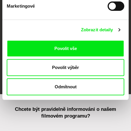
Marketingové
CPH:DOX
Doclisboa
Millennium Docs
DOK Leipzig
Against Gravity
Zobrazit detaily
Povolit vše
Povolit výběr
FIDMarseille
MFDF Ji.hlava
Visions du Réel
Odmítnout
Chcete být pravidelně informováni o našem
filmovém programu?