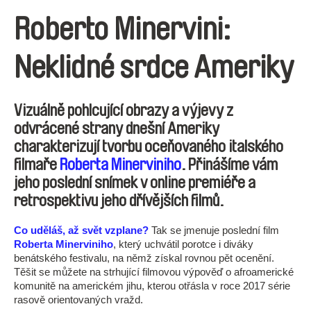
Roberto Minervini:
Neklidné srdce Ameriky
Vizuálně pohlcující obrazy a výjevy z
odvrácené strany dnešní Ameriky
charakterizují tvorbu oceňovaného italského
filmaře
Roberta Minerviniho
. Přinášíme vám
jeho poslední snímek v online premiéře a
retrospektivu jeho dřívějších filmů.
Co uděláš, až svět vzplane?
Tak se jmenuje poslední film
Roberta Minerviniho
, který uchvátil porotce i diváky
benátského festivalu, na němž získal rovnou pět ocenění.
Těšit se můžete na strhující filmovou výpověď o afroamerické
komunitě na americkém jihu, kterou otřásla v roce 2017 série
rasově orientovaných vražd.