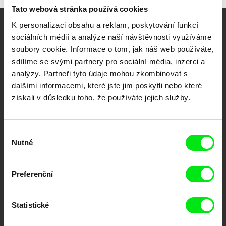
Tato webová stránka používá cookies
K personalizaci obsahu a reklam, poskytování funkcí
Vaše online
sociálních médií a analýze naší návštěvnosti využíváme
soubory cookie. Informace o tom, jak náš web používáte,
dokumentární kino
sdílíme se svými partnery pro sociální média, inzerci a
analýzy. Partneři tyto údaje mohou zkombinovat s
Nové festivalové filmy
dalšími informacemi, které jste jim poskytli nebo které
každý týden
získali v důsledku toho, že používáte jejich služby.
Portál DAFilms.cz je výsledkem tvůrčí spolupráce 7 klíčových evropských
festivalů dokumentárního filmu sdružených do Doc Alliance. Naším cílem je
Výběr
posouvat hranice dokumentárního filmu, propagovat jeho rozmanitost a
Nutné
souhlasu
podporovat kvalitní autorské filmy.
Členové Doc Alliance
Preferenční
Statistické