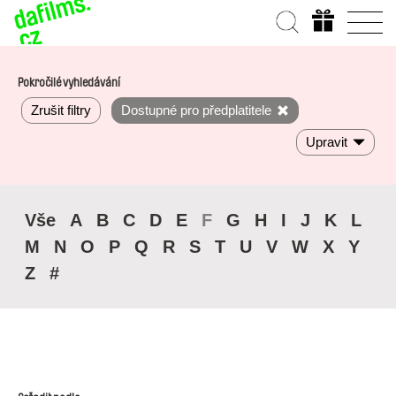
Pokročilé vyhledávání
Zrušit filtry
Dostupné pro předplatitele
Upravit
Vše
A
B
C
D
E
F
G
H
I
J
K
L
M
N
O
P
Q
R
S
T
U
V
W
X
Y
Z
#