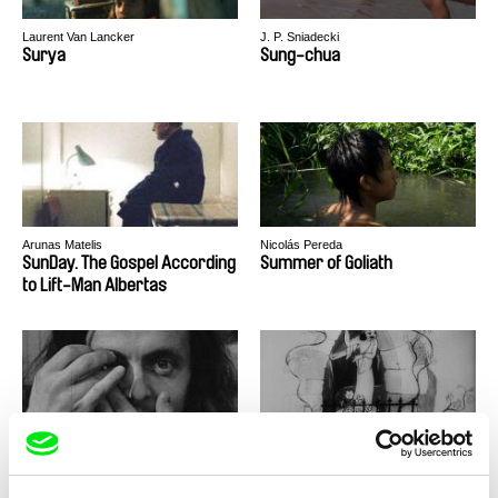
Laurent Van Lancker
J. P. Sniadecki
Surya
Sung-chua
Arunas Matelis
Nicolás Pereda
SunDay. The Gospel According
Summer of Goliath
to Lift-Man Albertas
Jan Ságl
Viktor Kubal
Suchá u Nejdku
Studňa lásky