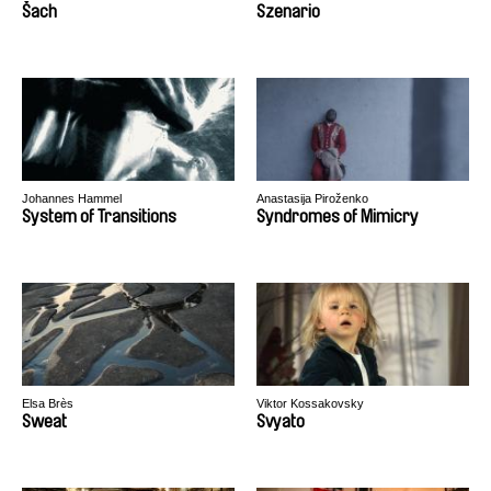
Šach
Szenario
Johannes Hammel
Anastasija Piroženko
System of Transitions
Syndromes of Mimicry
Elsa Brès
Viktor Kossakovsky
Sweat
Svyato