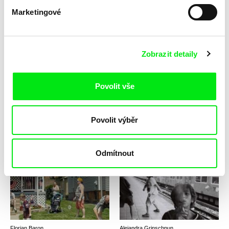
Marketingové
Lucie Sunková
Klára Tasovská
Strom
Strom
Zobrazit detaily
Povolit vše
Povolit výběr
João Salaviza
Zohar Wagner
Strokkur
Stretch Marks
Odmítnout
Florian Baron
Alejandra Grinschpun