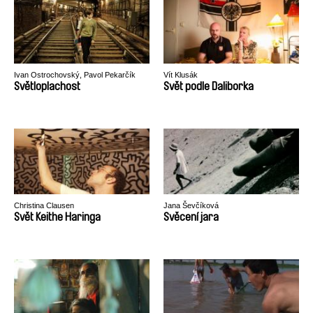
Ivan Ostrochovský, Pavol Pekarčík
Vít Klusák
Světloplachost
Svět podle Daliborka
Christina Clausen
Jana Ševčíková
Svět Keithe Haringa
Svěcení jara