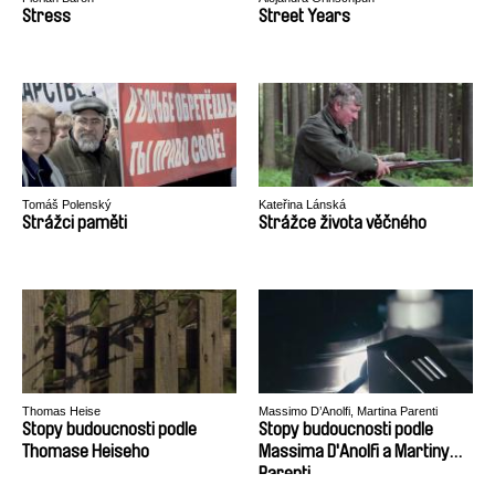
Stress
Street Years
Tomáš Polenský
Kateřina Lánská
Strážci paměti
Strážce života věčného
Thomas Heise
Massimo D’Anolfi, Martina Parenti
Stopy budoucnosti podle
Stopy budoucnosti podle
Thomase Heiseho
Massima D'Anolfi a Martiny
Parenti