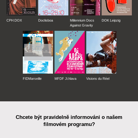
CPH:DOX
Doclisboa
Millennium Docs
DOK Leipzig
Against Gravity
FIDMarseille
MFDF Ji.hlava
Visions du Réel
Chcete být pravidelně informováni o našem
filmovém programu?