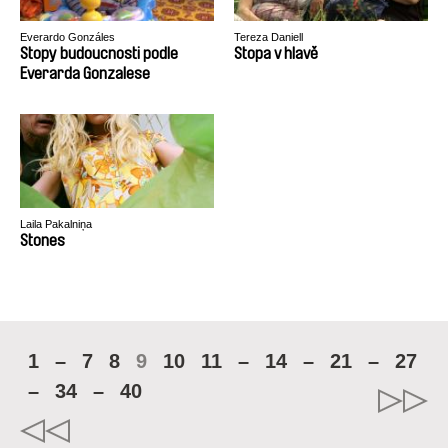
Everardo Gonzáles
Tereza Daniell
Stopy budoucnosti podle
Stopa v hlavě
Everarda Gonzalese
Laila Pakalniņa
Stones
1
–
7
8
9
10
11
–
14
–
21
–
27
–
34
–
40