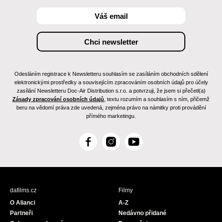
Odesláním registrace k Newsletteru souhlasím se zasíláním obchodních sdělení
elektronickými prostředky a souvisejícím zpracováním osobních údajů pro účely
zasílání Newsletteru Doc-Air Distribution s.r.o. a potvrzuji, že jsem si přečetl(a)
Zásady zpracování osobních údajů
, textu rozumím a souhlasím s ním, přičemž
beru na vědomí práva zde uvedená, zejména právo na námitky proti provádění
přímého marketingu.
F
I
Y
a
n
o
c
s
u
e
t
T
b
a
u
dafilms.cz
Filmy
o
g
b
O Alianci
A-Z
o
r
e
Partneři
Nedávno přidané
k
a