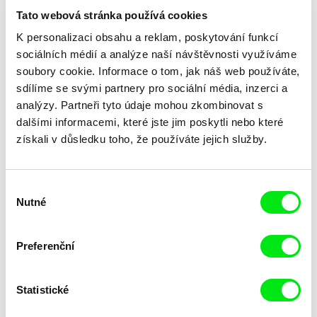
Tato webová stránka používá cookies
K personalizaci obsahu a reklam, poskytování funkcí
sociálních médií a analýze naší návštěvnosti využíváme
soubory cookie. Informace o tom, jak náš web používáte,
sdílíme se svými partnery pro sociální média, inzerci a
Jean-Marc Chapoulie
analýzy. Partneři tyto údaje mohou zkombinovat s
Vesela Kazakova, Mina Mileva
Středomoří
Strýček Tony, Tři blázni a tajná
dalšími informacemi, které jste jim poskytli nebo které
služba
získali v důsledku toho, že používáte jejich služby.
Výběr
Nutné
souhlasu
Paweł Łoziński
Siegfried A. Fruhauf
Preferenční
Struktura
Structural Filmwaste.
Dissolution 1
Statistické