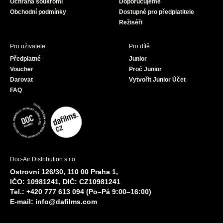
Ochrana soukromí
Doporučujeme
m
Obchodní podmínky
Dostupné pro předplatitele
Režiséři
Pro uživatele
Pro dítě
Předplatné
Junior
Voucher
Proč Junior
Darovat
Vytvořit Junior Účet
FAQ
Doc-Air Distribution s.r.o.
Ostrovní 126/30, 110 00 Praha 1,
IČO: 10981241, DIČ: CZ10981241
Tel.: +420 777 613 094 (Po–Pá 9:00–16:00)
E-mail:
info@dafilms.com