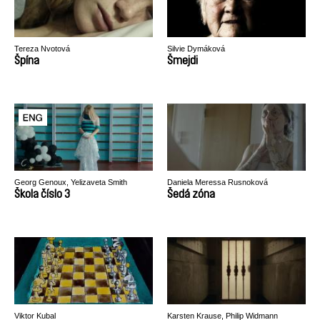
Tereza Nvotová
Silvie Dymáková
Špína
Šmejdi
Georg Genoux, Yelizaveta Smith
Daniela Meressa Rusnoková
Škola číslo 3
Šedá zóna
Viktor Kubal
Karsten Krause, Philip Widmann