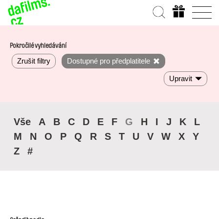
Pokročilé vyhledávání
Zrušit filtry
Dostupné pro předplatitele
Upravit
Vše
A
B
C
D
E
F
G
H
I
J
K
L
M
N
O
P
Q
R
S
T
U
V
W
X
Y
Z
#