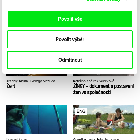
Povolit vše
Agnès Varda
Erika Hníková
Ženská odpověď
Ženy pro měny
Povolit výběr
Odmítnout
Arseniy Aleinik, Georgy Mezuev
Kateřina Kačírek Wiecková
Žert
ŽÍNKY - dokument o postavení
žen ve společnosti
Bojana Burnać
Angelika Herta, Filip Jacobson