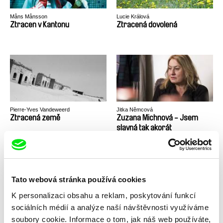
Måns Månsson
Lucie Králová
Ztracen v Kantonu
Ztracená dovolená
Pierre-Yves Vandeweerd
Jitka Němcová
Ztracená země
Zuzana Michnová - Jsem
slavná tak akorát
Tato webová stránka používá cookies
K personalizaci obsahu a reklam, poskytování funkcí
Benoît Goncerut, Fisnik Maxville
Vesela Kazakova, Mina Mileva
sociálních médií a analýze naší návštěvnosti využíváme
Zvicra
Zvíře stále žije
soubory cookie. Informace o tom, jak náš web používáte,