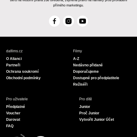
beru na vědomí práva zde uvedená, zejména právo na námitky proti provádění
přímého marketingu.
F
I
Y
a
n
o
c
s
u
e
t
T
b
a
u
dafilms.cz
Filmy
o
g
b
O Alianci
A-Z
o
r
e
Partneři
Nedávno přidané
k
a
Ochrana soukromí
Doporučujeme
m
Obchodní podmínky
Dostupné pro předplatitele
Režiséři
Pro uživatele
Pro dítě
Předplatné
Junior
Voucher
Proč Junior
Darovat
Vytvořit Junior Účet
FAQ