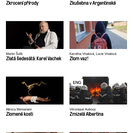
Zkrocení přírody
Zkušebna v Argentinské
Martin Šulík
Karolína Vrtalová, Lucie Vrtalová
Zlatá šedesátá: Karel Vachek
Zlom vaz!
Alireza Memariani
Véronique Aubouy
Zlomené kosti
Zmizelá Albertina