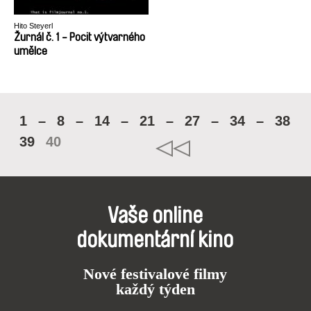
Hito Steyerl
Žurnál č. 1 - Pocit výtvarného
umělce
1
–
8
–
14
–
21
–
27
–
34
–
38
39
40
Vaše online
dokumentární kino
Nové festivalové filmy
každý týden