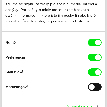
sdílíme se svými partnery pro sociální média, inzerci a
analýzy. Partneři tyto údaje mohou zkombinovat s
dalšími informacemi, které jste jim poskytli nebo které
získali v důsledku toho, že používáte jejich služby.
Jana Bučka, Marek Šulík
Zvon
Výběr
Zvonky štěstí
Nutné
souhlasu
Preferenční
Statistické
Marek Kuboš
Audrius Stonys
Žel. st. 2 tr. Kraľovany
Žena a ledovec
Marketingové
Zobrazit detaily