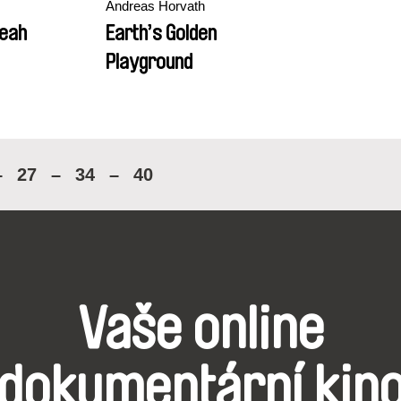
Andreas Horvath
 eah
Earth’s Golden
Playground
–
27
–
34
–
40
Vaše online
dokumentární kin