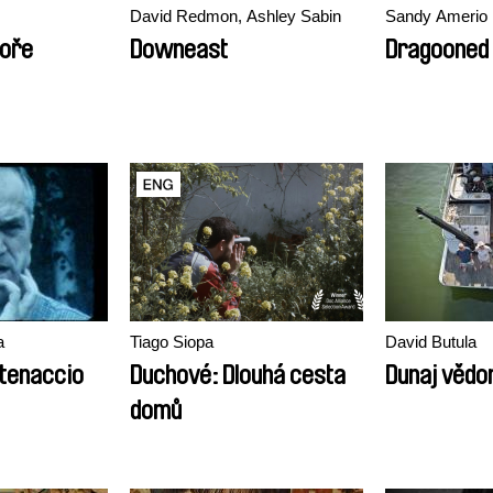
David Redmon, Ashley Sabin
Sandy Amerio
moře
Downeast
Dragooned
a
Tiago Siopa
David Butula
tenaccio
Duchové: Dlouhá cesta
Dunaj vědo
domů