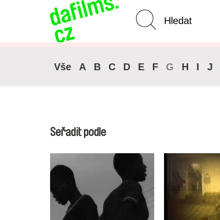
Pokročilé vyhledávání
Zrušit 
Vše
A
B
C
D
E
F
G
H
I
J
Seřadit podle