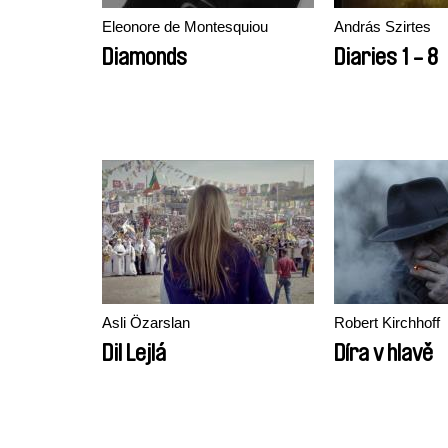
Eleonore de Montesquiou
András Szirtes
Diamonds
Diaries 1 - 8
Asli Özarslan
Robert Kirchhoff
Dil Lejlá
Díra v hlavě