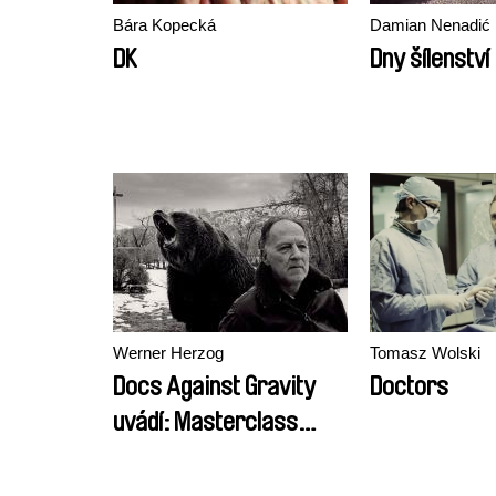
Bára Kopecká
Damian Nenadić
DK
Dny šílenství
Werner Herzog
Tomasz Wolski
Docs Against Gravity
Doctors
uvádí: Masterclass
Wernera Herzoga