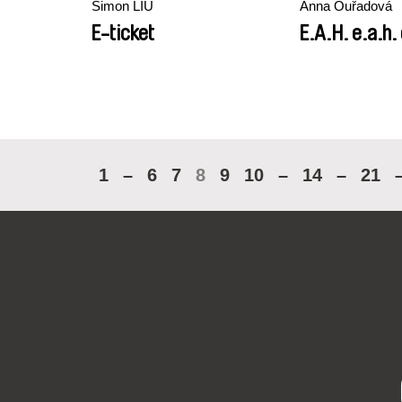
Simon LIU
Anna Ouřadová
E-ticket
E.A.H. e.a.h.
1
–
6
7
8
9
10
–
14
–
21