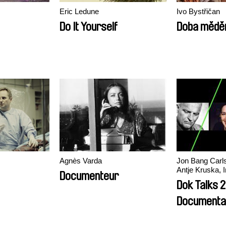
Eric Ledune
Ivo Bystřičan
Do It Yourself
Doba mědě
Agnès Varda
Jon Bang Carlse
Antje Kruska,
Documenteur
Dok Talks 2
Documenta
Practices I