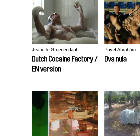
Jeanette Groenendaal
Pavel Abrahám
Dutch Cocaine Factory /
Dva nula
EN version