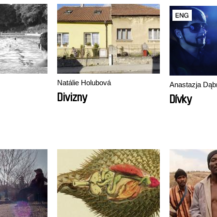
Natálie Holubová
Anastazja Dą
Divizny
Dívky