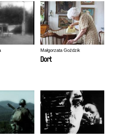
a
Małgorzata Goździk
Dort