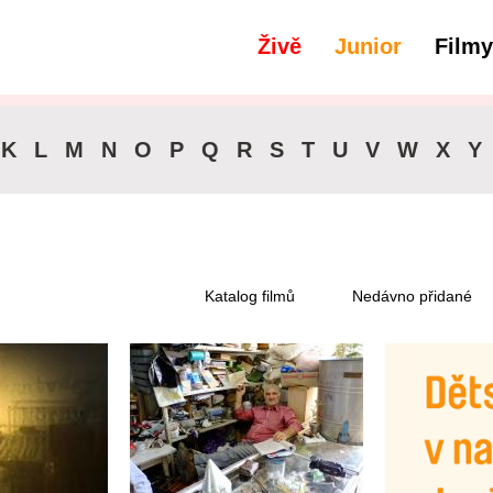
Živě
Junior
Filmy
filtry
Dostupné pro předplatitele
K
L
M
N
O
P
Q
R
S
T
U
V
W
X
Y
Katalog filmů
Nedávno přidané