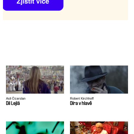
Asli Özarslan
Robert Kirchhoff
Dil Lejlá
Díra v hlavě