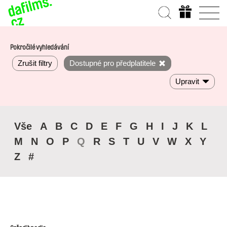
Pokročilé vyhledávání
Zrušit filtry
Dostupné pro předplatitele
Upravit
Vše
A
B
C
D
E
F
G
H
I
J
K
L
M
N
O
P
Q
R
S
T
U
V
W
X
Y
Z
#