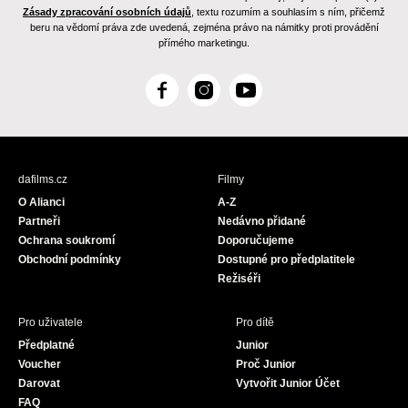
Zásady zpracování osobních údajů
, textu rozumím a souhlasím s ním, přičemž
beru na vědomí práva zde uvedená, zejména právo na námitky proti provádění
přímého marketingu.
F
I
Y
a
n
o
c
s
u
e
t
T
b
a
u
dafilms.cz
Filmy
o
g
b
O Alianci
A-Z
o
r
e
Partneři
Nedávno přidané
k
a
Ochrana soukromí
Doporučujeme
m
Obchodní podmínky
Dostupné pro předplatitele
Režiséři
Pro uživatele
Pro dítě
Předplatné
Junior
Voucher
Proč Junior
Darovat
Vytvořit Junior Účet
FAQ