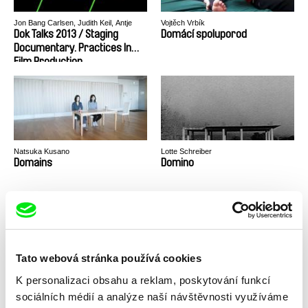
Jon Bang Carlsen, Judith Keil, Antje
Vojtěch Vrbík
Kruska, Inès Rabadan
Dok Talks 2013 / Staging
Domácí spoluporod
Documentary. Practices In
Film Production
Natsuka Kusano
Lotte Schreiber
Domains
Domino
Tato webová stránka používá cookies
K personalizaci obsahu a reklam, poskytování funkcí
Margareta Hruza
Sergei Loznitsa
Domov
Dopis
sociálních médií a analýze naší návštěvnosti využíváme