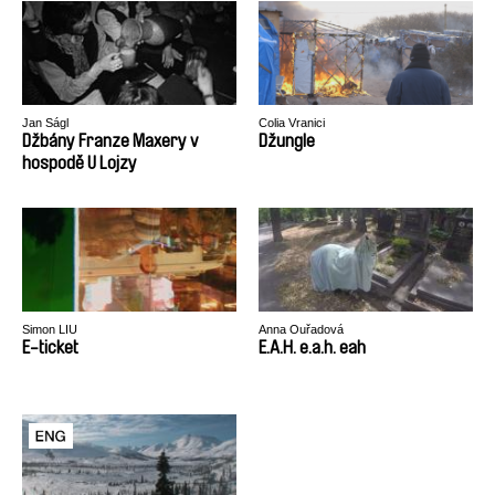
Jan Ságl
Colia Vranici
Džbány Franze Maxery v
Džungle
hospodě U Lojzy
Simon LIU
Anna Ouřadová
E-ticket
E.A.H. e.a.h. eah