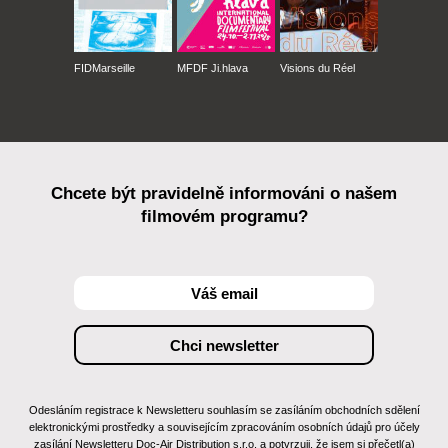
FIDMarseille
MFDF Ji.hlava
Visions du Réel
Chcete být pravidelně informováni o našem
filmovém programu?
Odesláním registrace k Newsletteru souhlasím se zasíláním obchodních sdělení
elektronickými prostředky a souvisejícím zpracováním osobních údajů pro účely
zasílání Newsletteru Doc-Air Distribution s.r.o. a potvrzuji, že jsem si přečetl(a)