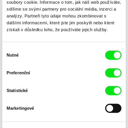
soubory cookie. Informace o tom, jak náš web používáte,
sdílíme se svými partnery pro sociální média, inzerci a
analýzy. Partneři tyto údaje mohou zkombinovat s
dalšími informacemi, které jste jim poskytli nebo které
získali v důsledku toho, že používáte jejich služby.
Małgorzata Goździk
Dominik György
Dort
Dotýkání
Výběr
Nutné
souhlasu
Preferenční
Statistické
Roger Horn
David Redmon, Ashley Sabin
Dovolená u moře nadvlády
Downeast
Marketingové