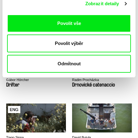
Zobrazit detaily
Sandy Amerio
Peter Tscherkassky
Povolit vše
Dragooned
Dream Work
Povolit výběr
Odmítnout
Gábor Hörcher
Radim Procházka
Drifter
Drnovické catenaccio
Tiago Siopa
David Butula