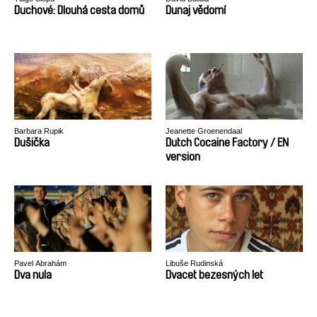
Duchové: Dlouhá cesta domů
Dunaj vědomí
Barbara Rupik
Jeanette Groenendaal
Dušička
Dutch Cocaine Factory / EN
version
Pavel Abrahám
Libuše Rudinská
Dva nula
Dvacet bezesných let