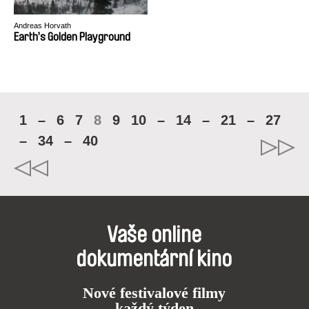
Andreas Horvath
Earth’s Golden Playground
1
–
6
7
8
9
10
–
14
–
21
–
27
–
34
–
40
Vaše online
dokumentární kino
Nové festivalové filmy
každý týden