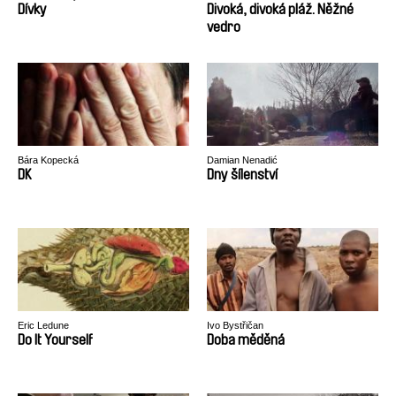
Alexander Rastorguev
Dívky
Divoká, divoká pláž. Něžné
vedro
Bára Kopecká
Damian Nenadić
DK
Dny šílenství
Eric Ledune
Ivo Bystřičan
Do It Yourself
Doba měděná