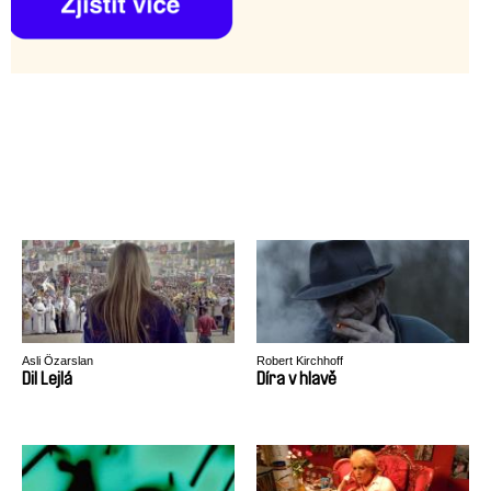
Asli Özarslan
Robert Kirchhoff
Dil Lejlá
Díra v hlavě