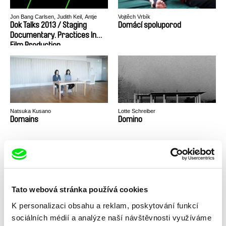
Jon Bang Carlsen, Judith Keil, Antje
Vojtěch Vrbík
Kruska, Inès Rabadan
Dok Talks 2013 / Staging
Domácí spoluporod
Documentary. Practices In
Film Production
Natsuka Kusano
Lotte Schreiber
Domains
Domino
Tato webová stránka používá cookies
K personalizaci obsahu a reklam, poskytování funkcí
Margareta Hruza
Sergei Loznitsa
Domov
Dopis
sociálních médií a analýze naší návštěvnosti využíváme