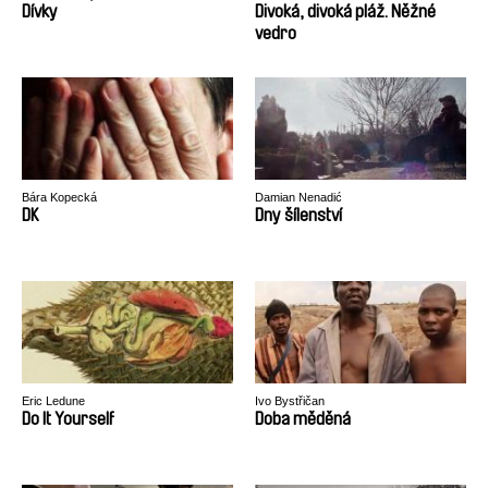
Alexander Rastorguev
Dívky
Divoká, divoká pláž. Něžné
vedro
Bára Kopecká
Damian Nenadić
DK
Dny šílenství
Eric Ledune
Ivo Bystřičan
Do It Yourself
Doba měděná