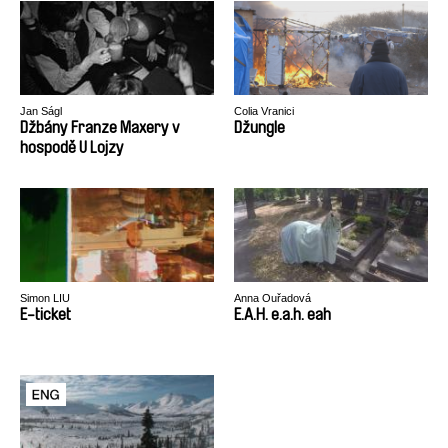
Jan Ságl
Colia Vranici
Džbány Franze Maxery v
Džungle
hospodě U Lojzy
Simon LIU
Anna Ouřadová
E-ticket
E.A.H. e.a.h. eah