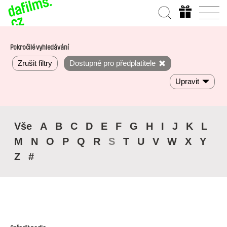
Pokročilé vyhledávání
Zrušit filtry
Dostupné pro předplatitele
Upravit
Vše
A
B
C
D
E
F
G
H
I
J
K
L
M
N
O
P
Q
R
S
T
U
V
W
X
Y
Z
#