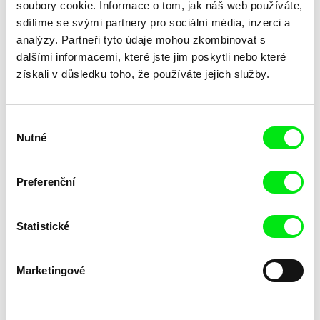
soubory cookie. Informace o tom, jak náš web používáte,
sdílíme se svými partnery pro sociální média, inzerci a
analýzy. Partneři tyto údaje mohou zkombinovat s
dalšími informacemi, které jste jim poskytli nebo které
získali v důsledku toho, že používáte jejich služby.
Małgorzata Goździk
Dominik György
Dort
Dotýkání
Výběr
Nutné
souhlasu
Preferenční
Statistické
Roger Horn
David Redmon, Ashley Sabin
Dovolená u moře nadvlády
Downeast
Marketingové