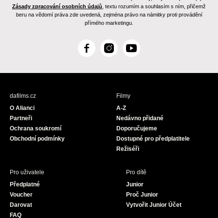
Zásady zpracování osobních údajů
, textu rozumím a souhlasím s ním, přičemž
beru na vědomí práva zde uvedená, zejména právo na námitky proti provádění
přímého marketingu.
F
I
Y
a
n
o
c
s
u
e
t
T
b
a
u
dafilms.cz
Filmy
o
g
b
O Alianci
A-Z
o
r
e
Partneři
Nedávno přidané
k
a
Ochrana soukromí
Doporučujeme
m
Obchodní podmínky
Dostupné pro předplatitele
Režiséři
Pro uživatele
Pro dítě
Předplatné
Junior
Voucher
Proč Junior
Darovat
Vytvořit Junior Účet
FAQ