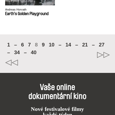
Andreas Horvath
Earth’s Golden Playground
1
–
6
7
8
9
10
–
14
–
21
–
27
–
34
–
40
Vaše online
dokumentární kino
Nové festivalové filmy
každý týden