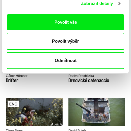
Zobrazit detaily
Sandy Amerio
Peter Tscherkassky
Povolit vše
Dragooned
Dream Work
Povolit výběr
Odmítnout
Gábor Hörcher
Radim Procházka
Drifter
Drnovické catenaccio
Tiago Siopa
David Butula