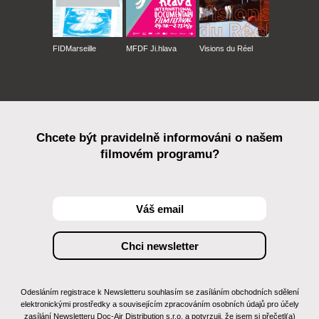
FIDMarseille
MFDF Ji.hlava
Visions du Réel
Chcete být pravidelně informováni o našem
filmovém programu?
Odesláním registrace k Newsletteru souhlasím se zasíláním obchodních sdělení
elektronickými prostředky a souvisejícím zpracováním osobních údajů pro účely
zasílání Newsletteru Doc-Air Distribution s.r.o. a potvrzuji, že jsem si přečetl(a)