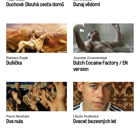
Duchové: Dlouhá cesta domů
Dunaj vědomí
Barbara Rupik
Jeanette Groenendaal
Dušička
Dutch Cocaine Factory / EN
version
Pavel Abrahám
Libuše Rudinská
Dva nula
Dvacet bezesných let