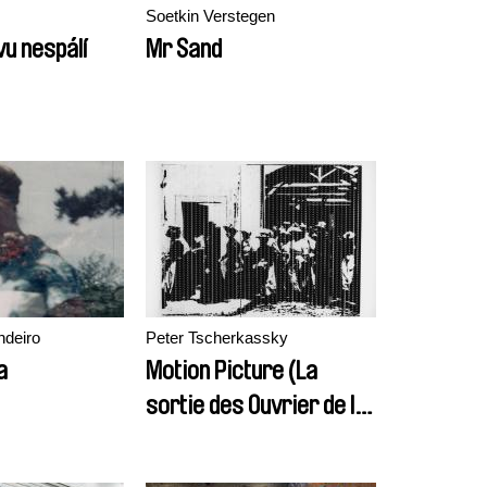
Soetkin Verstegen
u nespálí
Mr Sand
deiro
Peter Tscherkassky
a
Motion Picture (La
sortie des Ouvrier de l
´Usine Lumiére á Lyon)