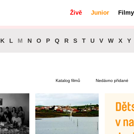
Živě
Junior
Filmy
K
L
M
N
O
P
Q
R
S
T
U
V
W
X
Y
Katalog filmů
Nedávno přidané