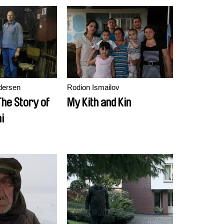
dersen
Rodion Ismailov
The Story of
My Kith and Kin
i