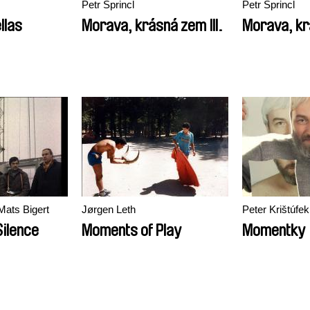
Petr Šprincl
Petr Šprincl
llas
Morava, krásná zem III.
Morava, kr
Mats Bigert
Jørgen Leth
Peter Krištúfek
ilence
Moments of Play
Momentky