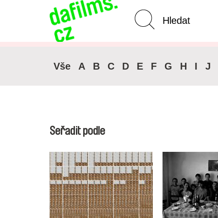
Pokročilé vyhledávání
Vše
A
B
C
D
E
F
G
H
I
J
Seřadit podle