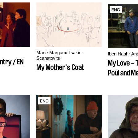
Marie-Margaux Tsakiri-
Iben Haahr An
Scanatovits
ntry / EN
My Love - 
My Mother's Coat
Poul and Ma