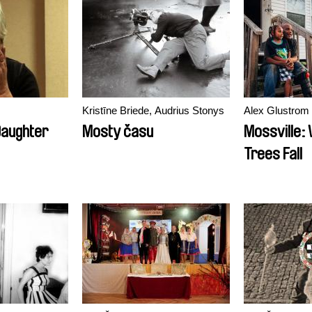
Kristīne Briede, Audrius Stonys
Alex Glustrom
Daughter
Mosty času
Mossville:
Trees Fall