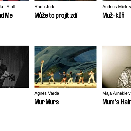
Bente Milton, Mikkel Stolt
Radu Jude
Audrius Mickev
nd Me
Může to projít zdí
Muž-kůň
Agnès Varda
Maja Arnekleiv
Mur Murs
Mum's Hai