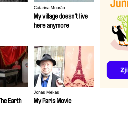
Catarina Mourão
My village doesn't live
here anymore
Jonas Mekas
The Earth
My Paris Movie