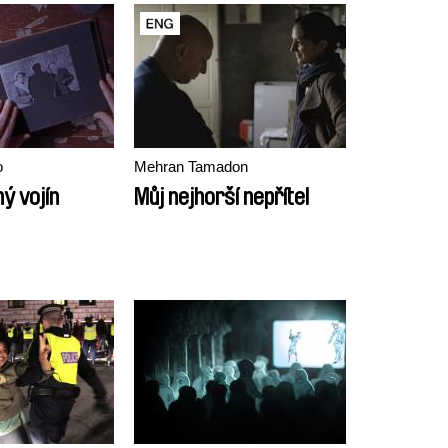
o
Mehran Tamadon
ý vojín
Můj nejhorší nepřítel