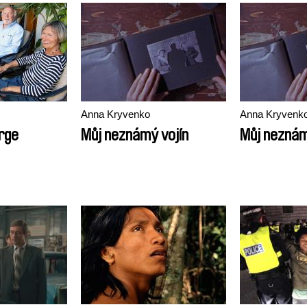
Anna Kryvenko
Anna Kryvenk
rge
Můj neznámý vojín
Můj neznám