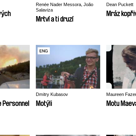
Renée Nader Messora, João
Dean Puckett
Salaviza
vých
Mráz kopřiv
Mrtví a ti druzí
Dmitry Kubasov
Maureen Fazen
e Personnel
Motýli
Motu Maev