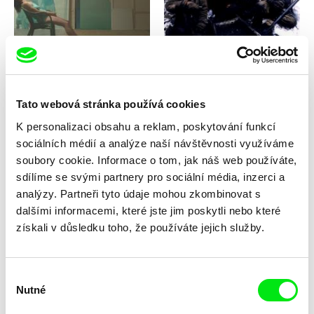
Anja Salomonowitz
Michael Glawogger
Spát s tygrem
Smrt pracujícího člověka
Tato webová stránka používá cookies
K personalizaci obsahu a reklam, poskytování funkcí
sociálních médií a analýze naší návštěvnosti využíváme
soubory cookie. Informace o tom, jak náš web používáte,
sdílíme se svými partnery pro sociální média, inzerci a
Soso Dumbadze, Lea Hartlaub
Štefan Uher
Slunečná noc
Slunce v síti
analýzy. Partneři tyto údaje mohou zkombinovat s
dalšími informacemi, které jste jim poskytli nebo které
získali v důsledku toho, že používáte jejich služby.
Výběr
Nutné
souhlasu
Joris Ivens, Marceline Loridan-Ivens
Dora García