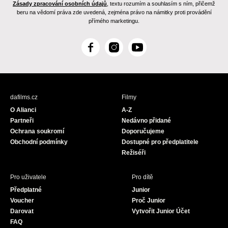
Zásady zpracování osobních údajů
, textu rozumím a souhlasím s ním, přičemž
beru na vědomí práva zde uvedená, zejména právo na námitky proti provádění
přímého marketingu.
F
I
Y
a
n
o
c
s
u
e
t
T
b
a
u
dafilms.cz
Filmy
o
g
b
O Alianci
A-Z
o
r
e
Partneři
Nedávno přidané
k
a
Ochrana soukromí
Doporučujeme
m
Obchodní podmínky
Dostupné pro předplatitele
Režiséři
Pro uživatele
Pro dítě
Předplatné
Junior
Voucher
Proč Junior
Darovat
Vytvořit Junior Účet
FAQ