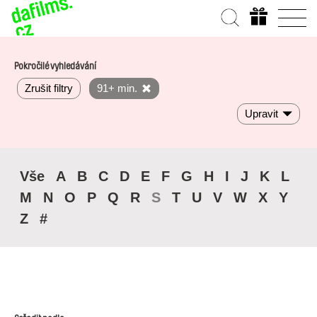
Pokročilé vyhledávání
Zrušit filtry
91+ min.
Upravit
Vše
A
B
C
D
E
F
G
H
I
J
K
L
M
N
O
P
Q
R
S
T
U
V
W
X
Y
Z
#