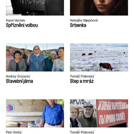
Karel Vachek
Nebojša Slijepčević
Spřízněni volbou
Srbenka
Andrey Gryazev
Tomáš Polenský
Stavební jáma
Step a mráz
Petr Horký
Tomáš Polenský