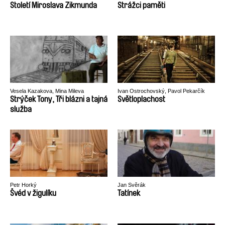
Století Miroslava Zikmunda
Strážci paměti
Vesela Kazakova, Mina Mileva
Ivan Ostrochovský, Pavol Pekarčík
Strýček Tony, Tři blázni a tajná
Světloplachost
služba
Petr Horký
Jan Svěrák
Švéd v žigulíku
Tatínek