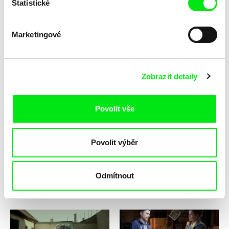
Statistické
Marketingové
Martin Kuba
Jan Němec
Zobrazit detaily
Vinland
Vlk z Královských Vinohrad
Povolit vše
Povolit výběr
Andrea Culková
Claudio Giovannesi
Odmítnout
Vzrušení (H*ART ON)
Wolf / CZ verze