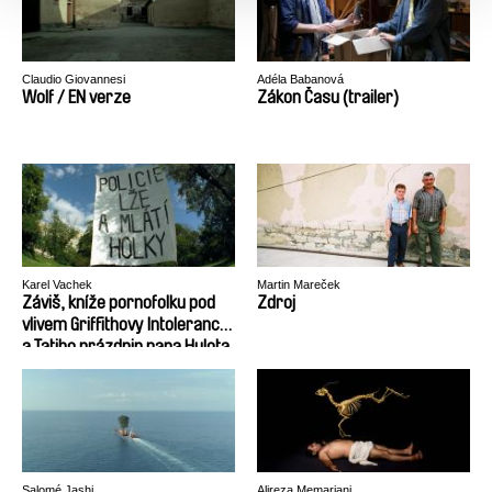
Claudio Giovannesi
Adéla Babanová
Wolf / EN verze
Zákon Času (trailer)
Karel Vachek
Martin Mareček
Záviš, kníže pornofolku pod
Zdroj
vlivem Griffithovy Intolerance
a Tatiho prázdnin pana Hulota
aneb Vznik a zánik
Československa (1918 – 1992)
Salomé Jashi
Alireza Memariani