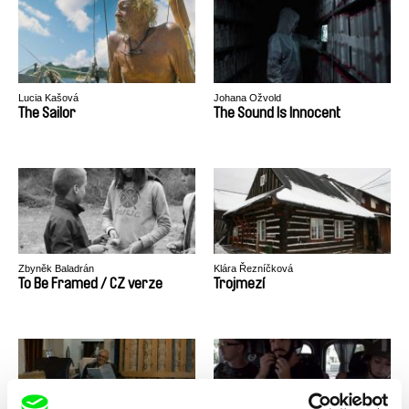
Lucia Kašová
Johana Ožvold
The Sailor
The Sound Is Innocent
Zbyněk Baladrán
Klára Řezníčková
To Be Framed / CZ verze
Trojmezí