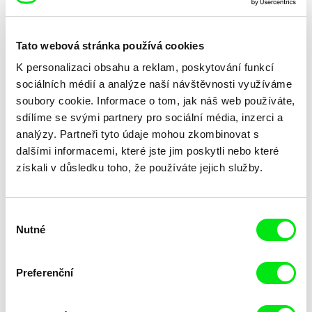
Alex Brendea
Zdeněk Chaloupka
Učit
Ukažte mi válku
Tato webová stránka používá cookies
K personalizaci obsahu a reklam, poskytování funkcí
sociálních médií a analýze naší návštěvnosti využíváme
soubory cookie. Informace o tom, jak náš web používáte,
sdílíme se svými partnery pro sociální média, inzerci a
analýzy. Partneři tyto údaje mohou zkombinovat s
dalšími informacemi, které jste jim poskytli nebo které
Luka Beradze
David Čálek, Benjamin Tuček
Usměvavá Gruzie
Válečný zpravodaj
získali v důsledku toho, že používáte jejich služby.
Výběr
Nutné
souhlasu
Preferenční
Karel Čtveráček
Srdjan Šarenac
Včely letěly krásně
Vesnice bez žen