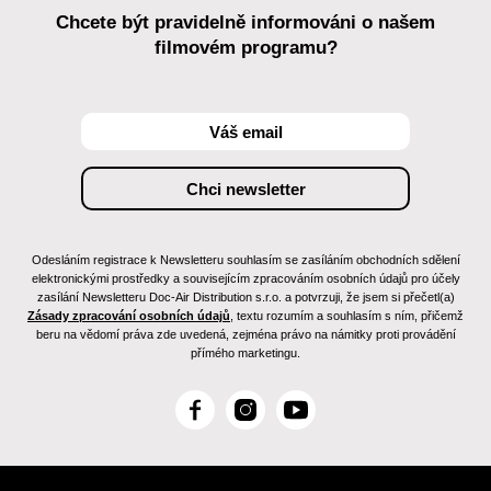
Chcete být pravidelně informováni o našem
filmovém programu?
Odesláním registrace k Newsletteru souhlasím se zasíláním obchodních sdělení
elektronickými prostředky a souvisejícím zpracováním osobních údajů pro účely
zasílání Newsletteru Doc-Air Distribution s.r.o. a potvrzuji, že jsem si přečetl(a)
Zásady zpracování osobních údajů
, textu rozumím a souhlasím s ním, přičemž
beru na vědomí práva zde uvedená, zejména právo na námitky proti provádění
přímého marketingu.
F
I
Y
a
n
o
c
s
u
e
t
T