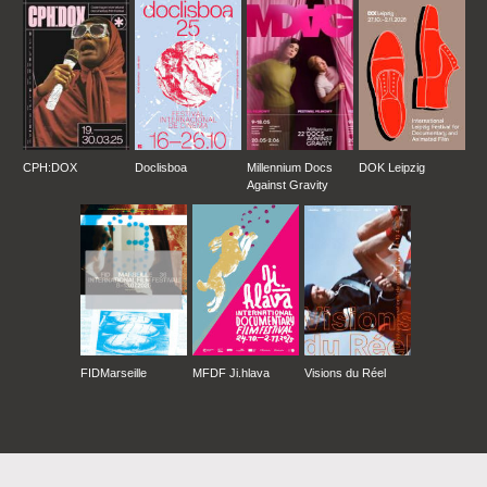
CPH:DOX
Doclisboa
Millennium Docs
DOK Leipzig
Against Gravity
FIDMarseille
MFDF Ji.hlava
Visions du Réel