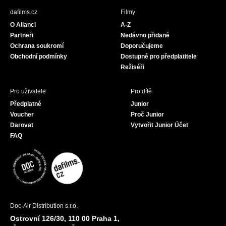
b
a
u
dafilms.cz
Filmy
o
g
b
O Alianci
A-Z
o
r
e
Partneři
Nedávno přidané
k
a
Ochrana soukromí
Doporučujeme
m
Obchodní podmínky
Dostupné pro předplatitele
Režiséři
Pro uživatele
Pro dítě
Předplatné
Junior
Voucher
Proč Junior
Darovat
Vytvořit Junior Účet
FAQ
Doc-Air Distribution s.r.o.
Ostrovní 126/30, 110 00 Praha 1,