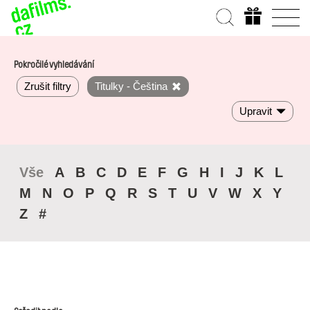
Pokročilé vyhledávání
Zrušit filtry
Titulky - Čeština
Upravit
Vše
A
B
C
D
E
F
G
H
I
J
K
L
M
N
O
P
Q
R
S
T
U
V
W
X
Y
Z
#