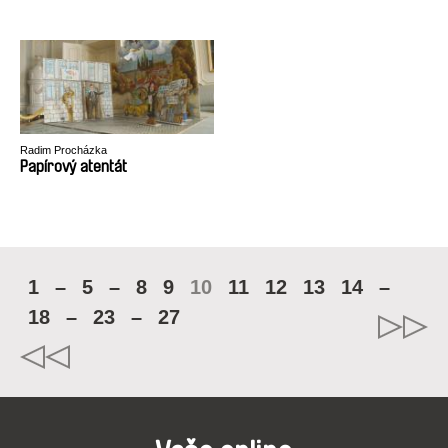
Radim Procházka
Papírový atentát
1
–
5
–
8
9
10
11
12
13
14
–
18
–
23
–
27