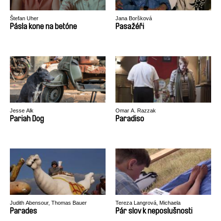
Štefan Uher
Jana Boršková
Pásla kone na betóne
Pasažéři
Jesse Alk
Omar A. Razzak
Pariah Dog
Paradiso
Judith Abensour, Thomas Bauer
Tereza Langrová, Michaela
Weingartová
Parades
Pár slov k neposlušnosti