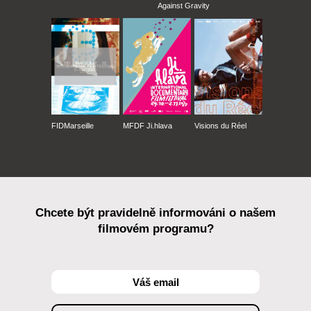
Against Gravity
FIDMarseille
MFDF Ji.hlava
Visions du Réel
Chcete být pravidelně informováni o našem
filmovém programu?