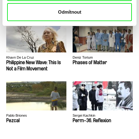
Pieces and Love All to Hell
Photographic Memory
Odmítnout
Khavn De La Cruz
Deniz Tortum
Philippine New Wave: This Is
Phases of Matter
Not a Film Movement
Pablo Briones
Sergei Kachkin
Pezcal
Perm-36. Reflexion