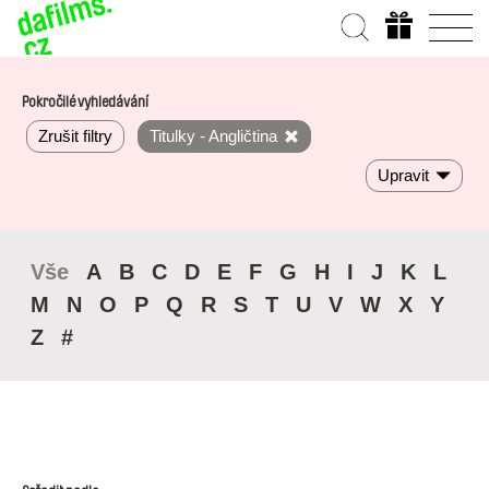
Pokročilé vyhledávání
Zrušit filtry
Titulky - Angličtina
Upravit
Vše
A
B
C
D
E
F
G
H
I
J
K
L
M
N
O
P
Q
R
S
T
U
V
W
X
Y
Z
#