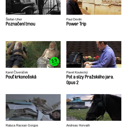
Štefan Uher
Paul Devlin
Poznačení tmou
Power Trip
2.5
US $
Karel Čtveráček
Pavel Koutecký
Pouť krkonošská
Pot a slzy Pražského jara.
Opus 2
Raluca Racean Gorgos
Andreas Horvath