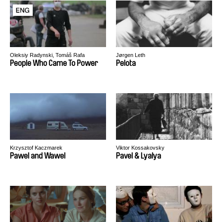
Oleksiy Radynski, Tomáš Rafa
Jørgen Leth
People Who Came To Power
Pelota
Krzysztof Kaczmarek
Viktor Kossakovsky
Pawel and Wawel
Pavel & Lyalya