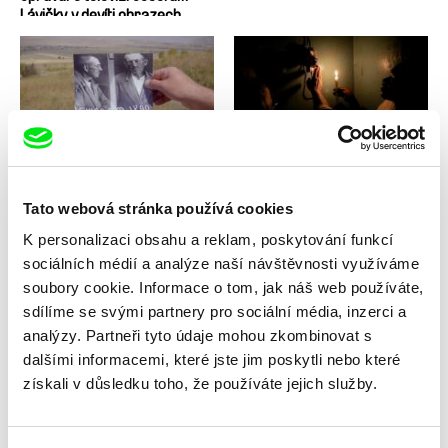
Lávičky v devíti obrazech
Tomáš Polenský
Martin Mareček
Pohřbené naděje
Pod sluncem tma -angl.verze
Tato webová stránka používá cookies
K personalizaci obsahu a reklam, poskytování funkcí
sociálních médií a analýze naší návštěvnosti využíváme
soubory cookie. Informace o tom, jak náš web používáte,
sdílíme se svými partnery pro sociální média, inzerci a
Andrea Kalinová
analýzy. Partneři tyto údaje mohou zkombinovat s
Tomáš Kudrna
Po sezóně
Po dlouhé noci den
dalšími informacemi, které jste jim poskytli nebo které
získali v důsledku toho, že používáte jejich služby.