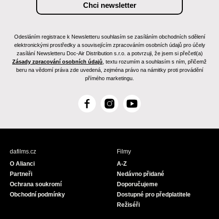
Odesláním registrace k Newsletteru souhlasím se zasíláním obchodních sdělení
elektronickými prostředky a souvisejícím zpracováním osobních údajů pro účely
zasílání Newsletteru Doc-Air Distribution s.r.o. a potvrzuji, že jsem si přečetl(a)
Zásady zpracování osobních údajů
, textu rozumím a souhlasím s ním, přičemž
beru na vědomí práva zde uvedená, zejména právo na námitky proti provádění
přímého marketingu.
F
I
Y
a
n
o
c
s
u
e
t
T
b
a
u
dafilms.cz
Filmy
o
g
b
O Alianci
A-Z
o
r
e
Partneři
Nedávno přidané
k
a
Ochrana soukromí
Doporučujeme
m
Obchodní podmínky
Dostupné pro předplatitele
Režiséři