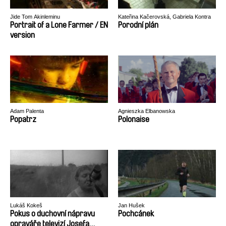
Jide Tom Akinleminu
Kateřina Kačerovská, Gabriela Kontra
Portrait of a Lone Farmer / EN
Porodní plán
version
Adam Palenta
Agnieszka Elbanowska
Popatrz
Polonaise
Lukáš Kokeš
Jan Hušek
Pokus o duchovní nápravu
Pochcánek
opraváře televizí Josefa