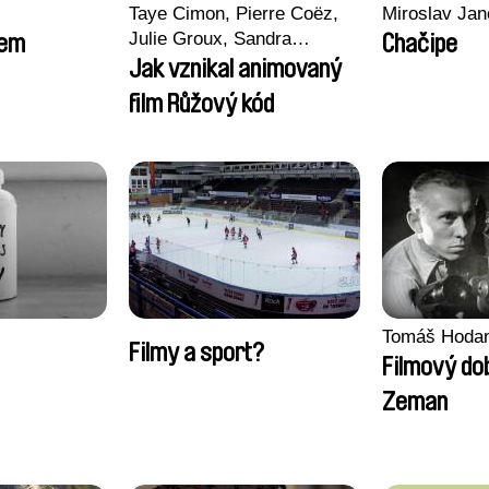
Taye Cimon, Pierre Coëz,
Miroslav Jan
Julie Groux, Sandra
sem
Chačipe
Leydier, Manuarii Morel,
Jak vznikal animovaný
Romain Seisson
film Růžový kód
Tomáš Hoda
Filmy a sport?
Filmový do
Zeman