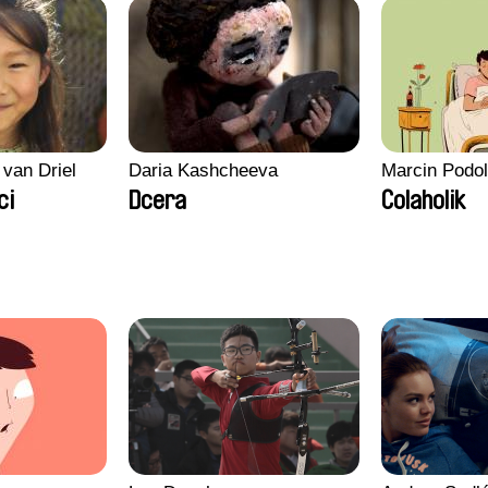
 van Driel
Daria Kashcheeva
Marcin Podo
ci
Dcera
Colaholik