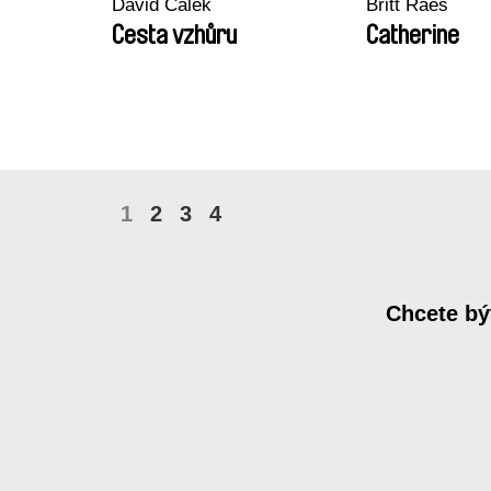
David Čálek
Britt Raes
Cesta vzhůru
Catherine
1
2
3
4
Chcete bý