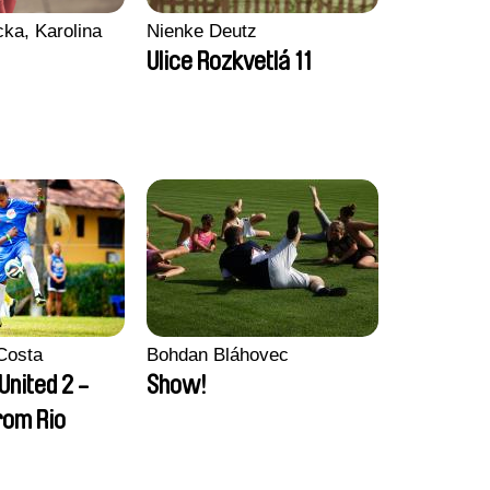
ka, Karolina
Nienke Deutz
Ulice Rozkvetlá 11
Costa
Bohdan Bláhovec
United 2 -
Show!
rom Rio