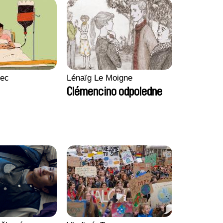
lec
Lénaïg Le Moigne
Clémencino odpoledne