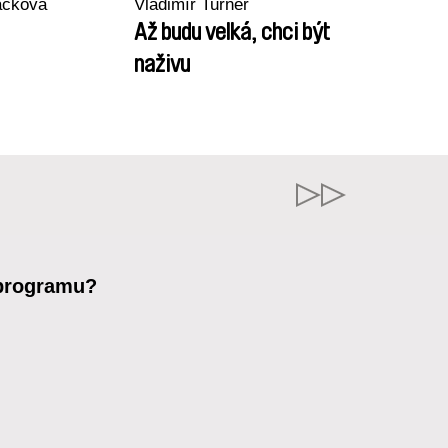
áčková
Vladimír Turner
Až budu velká, chci být
naživu
 programu?