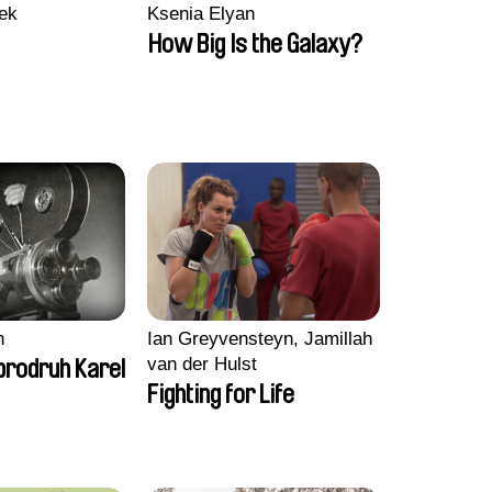
ek
Ksenia Elyan
How Big Is the Galaxy?
n
Ian Greyvensteyn, Jamillah
van der Hulst
brodruh Karel
Fighting for Life