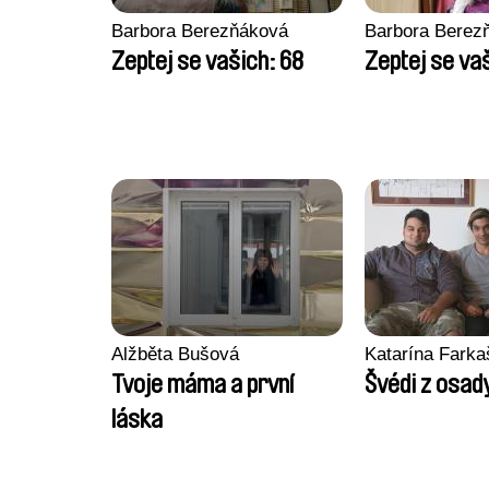
Barbora Berezňáková
Barbora Berez
Zeptej se vašich: 68
Zeptej se va
Alžběta Bušová
Katarína Fark
Tvoje máma a první
Švédi z osad
láska