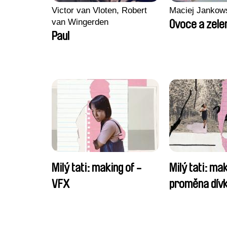
Victor van Vloten, Robert
Maciej Jankow
van Wingerden
Ovoce a zele
Paul
Milý tati: making of -
Milý tati: mak
VFX
proměna dívk
chlapce