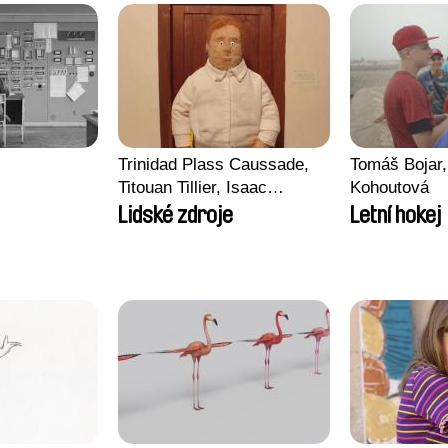
Trinidad Plass Caussade,
Tomáš Bojar,
Titouan Tillier, Isaac
Kohoutová
Wenzek
Lidské zdroje
Letní hokej