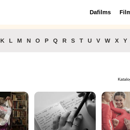
Dafilms
Fil
3 
K
L
M
N
O
P
Q
R
S
T
U
V
W
X
Y
Katalo