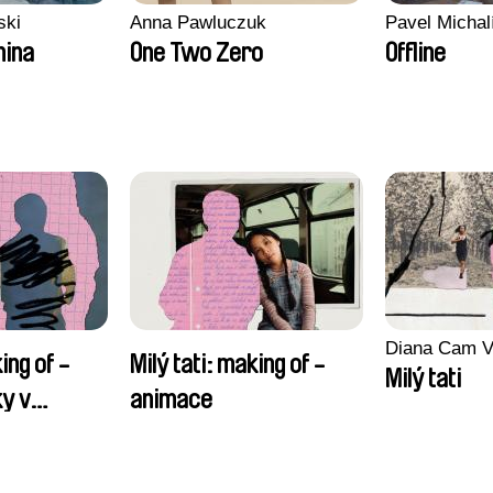
ski
Anna Pawluczuk
Pavel Michal
nina
One Two Zero
Offline
Diana Cam V
ing of -
Milý tati: making of -
Milý tati
y v
animace