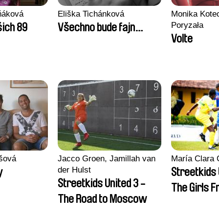
ňáková
Eliška Tichánková
Monika Kotec
Poryzała
šich 89
Všechno bude fajn…
Volte
ašová
Jacco Groen, Jamillah van
María Clara 
der Hulst
y
Streetkids 
Streetkids United 3 -
The Girls F
The Road to Moscow