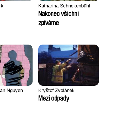
ík
Katharina Schnekenbühl
Nakonec všichni
zpíváme
an Nguyen
Kryštof Zvolánek
Mezi odpady