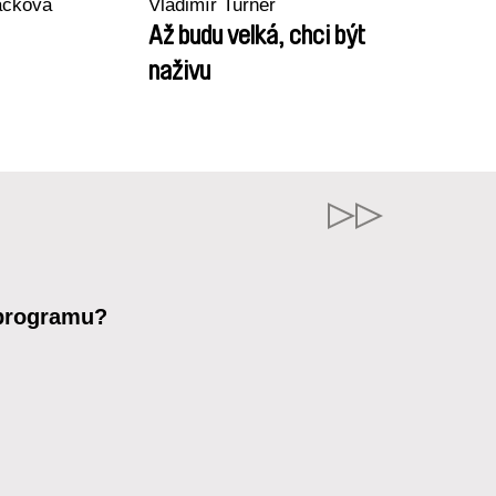
áčková
Vladimír Turner
Až budu velká, chci být
naživu
 programu?