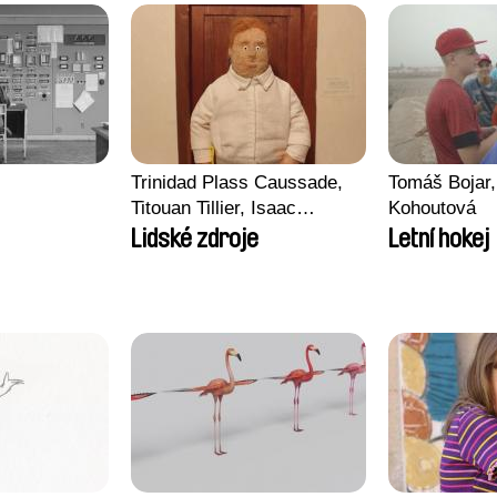
Trinidad Plass Caussade,
Tomáš Bojar,
Titouan Tillier, Isaac
Kohoutová
Wenzek
Lidské zdroje
Letní hokej