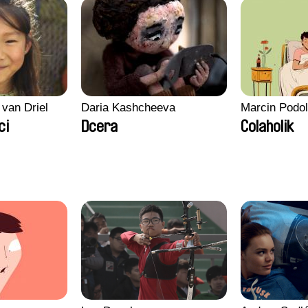
 van Driel
Daria Kashcheeva
Marcin Podo
ci
Dcera
Colaholik