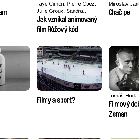
Taye Cimon, Pierre Coëz,
Miroslav Jan
Julie Groux, Sandra
sem
Chačipe
Leydier, Manuarii Morel,
Jak vznikal animovaný
Romain Seisson
film Růžový kód
Tomáš Hoda
Filmy a sport?
Filmový do
Zeman