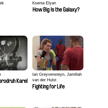
ek
Ksenia Elyan
How Big Is the Galaxy?
n
Ian Greyvensteyn, Jamillah
van der Hulst
brodruh Karel
Fighting for Life