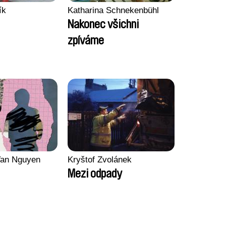
ík
Katharina Schnekenbühl
Nakonec všichni
zpíváme
an Nguyen
Kryštof Zvolánek
Mezi odpady