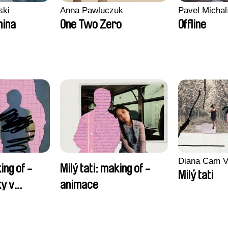
ski
Anna Pawluczuk
Pavel Michal
nina
One Two Zero
Offline
Diana Cam V
ing of -
Milý tati: making of -
Milý tati
y v
animace