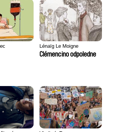
lec
Lénaïg Le Moigne
Clémencino odpoledne