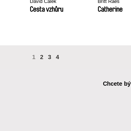
David Čálek
Britt Raes
Cesta vzhůru
Catherine
1
2
3
4
Chcete bý