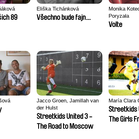
ňáková
Eliška Tichánková
Monika Kotec
Poryzała
šich 89
Všechno bude fajn…
Volte
ašová
Jacco Groen, Jamillah van
María Clara 
der Hulst
y
Streetkids 
Streetkids United 3 -
The Girls F
The Road to Moscow