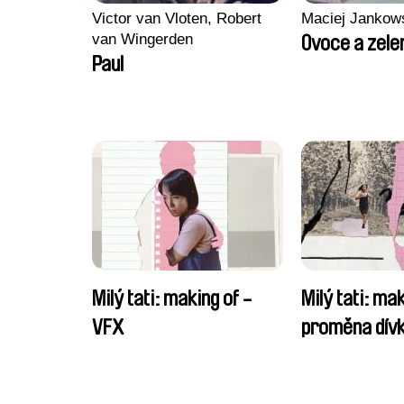
Victor van Vloten, Robert
Maciej Jankow
van Wingerden
Ovoce a zele
Paul
Milý tati: making of -
Milý tati: mak
VFX
proměna dívk
chlapce