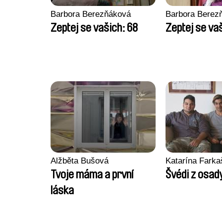
Barbora Berezňáková
Barbora Berez
Zeptej se vašich: 68
Zeptej se va
Alžběta Bušová
Katarína Fark
Tvoje máma a první
Švédi z osad
láska