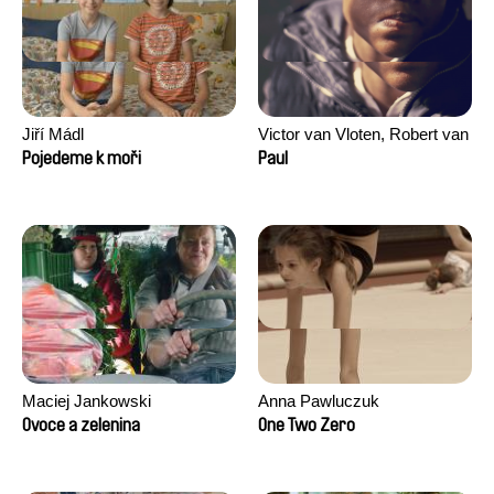
Jiří Mádl
Victor van Vloten, Robert van
Wingerden
Pojedeme k moři
Paul
Maciej Jankowski
Anna Pawluczuk
Ovoce a zelenina
One Two Zero