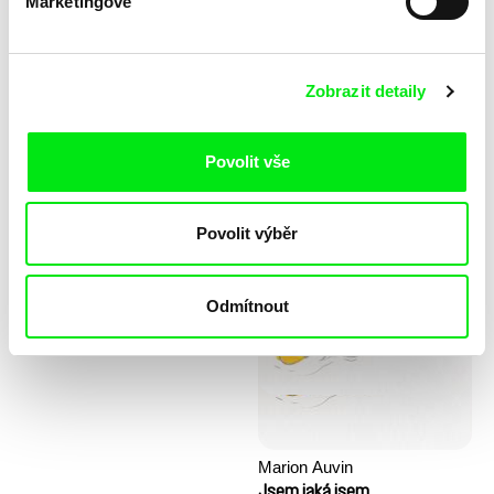
Marketingové
Zobrazit detaily
Povolit vše
Stela Joudal
Povolit výběr
KO but happy
Kopec prvních kroků
Odmítnout
Marion Auvin
Jsem jaká jsem