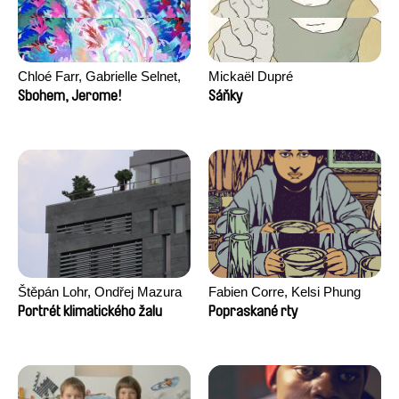
Chloé Farr, Gabrielle Selnet,
Mickaël Dupré
Adam Sillard
Sbohem, Jerome!
Sáňky
Štěpán Lohr, Ondřej Mazura
Fabien Corre, Kelsi Phung
Portrét klimatického žalu
Popraskané rty