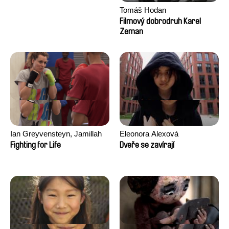
Tomáš Hodan
Filmový dobrodruh Karel
Zeman
Ian Greyvensteyn, Jamillah
Eleonora Alexová
van der Hulst
Fighting for Life
Dveře se zavírají