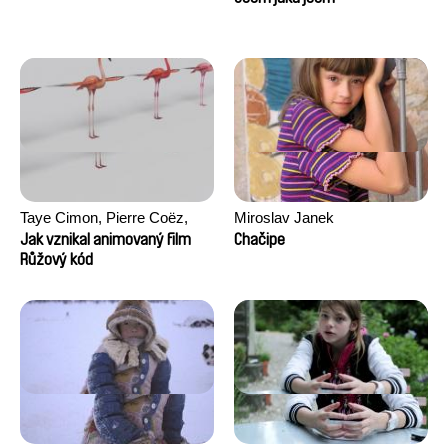
Taye Cimon, Pierre Coëz,
Miroslav Janek
Julie Groux, Sandra Leydier,
Jak vznikal animovaný film
Chačipe
Manuarii Morel, Romain
Růžový kód
Seisson