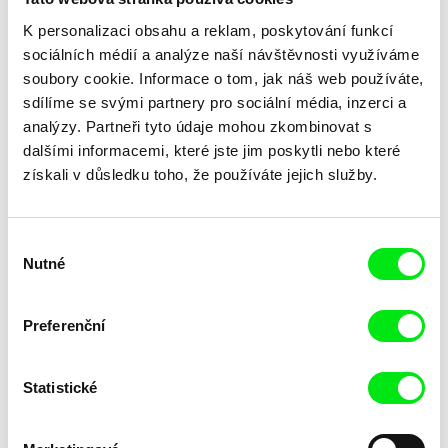
K personalizaci obsahu a reklam, poskytování funkcí
sociálních médií a analýze naší návštěvnosti využíváme
soubory cookie. Informace o tom, jak náš web používáte,
sdílíme se svými partnery pro sociální média, inzerci a
analýzy. Partneři tyto údaje mohou zkombinovat s
dalšími informacemi, které jste jim poskytli nebo které
Laila Pakalniņa
získali v důsledku toho, že používáte jejich služby.
Lžička
Výběr
Nutné
souhlasu
Preferenční
Statistické
Trinidad Plass Caussade,
Tomáš Bojar, Rozálie
Titouan Tillier, Isaac Wenzek
Kohoutová
Lidské zdroje
Letní hokej