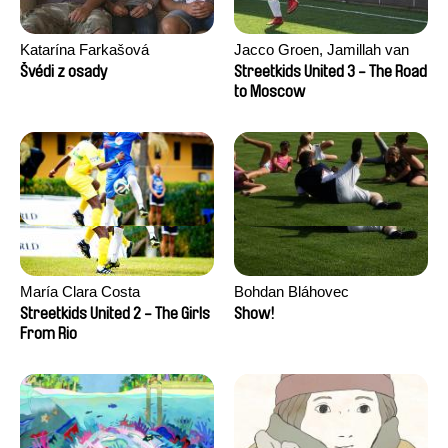
Katarína Farkašová
Jacco Groen, Jamillah van
der Hulst
Švédi z osady
Streetkids United 3 - The Road
to Moscow
María Clara Costa
Bohdan Bláhovec
Streetkids United 2 - The Girls
Show!
From Rio