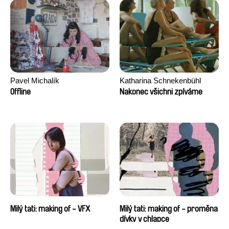
Pavel Michalík
Katharina Schnekenbühl
Offline
Nakonec všichni zpíváme
Milý tati: making of - VFX
Milý tati: making of - proměna
dívky v chlapce