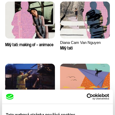
Diana Cam Van Nguyen
Milý tati: making of - animace
Milý tati
Kryštof Zvolánek
Masterclass s Noelem
Mezi odpady
Brownem
Tato webová stránka používá cookies