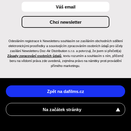
Odesláním registrace k Newsletteru souhlasím se zasíláním obchodních sdělení
elektronickými prostředky a souvisejícím zpracováním osobních údajů pro účely
zasílání Newsletteru Doc-Air Distribution s.r.o. a potvrzuji, že jsem si přečetl(a)
Zásady zpracování osobních údajů
, textu rozumím a souhlasím s ním, přičemž
beru na vědomí práva zde uvedená, zejména právo na námitky proti provádění
přímého marketingu.
Zpět na dafilms.cz
Na začátek stránky