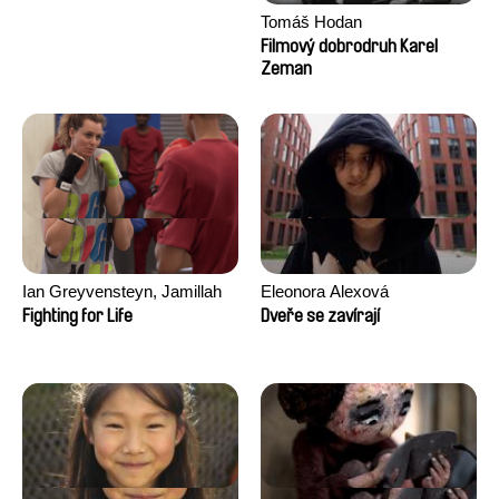
Tomáš Hodan
Filmový dobrodruh Karel
Zeman
Ian Greyvensteyn, Jamillah
Eleonora Alexová
van der Hulst
Fighting for Life
Dveře se zavírají