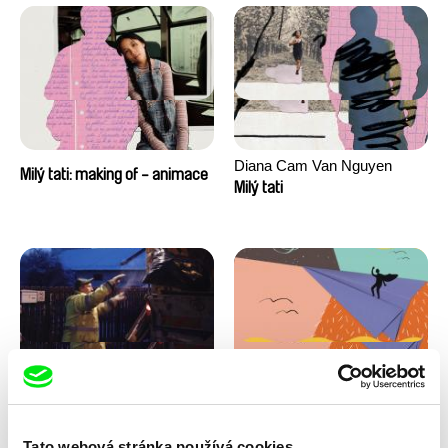
Diana Cam Van Nguyen
Milý tati: making of - animace
Milý tati
Kryštof Zvolánek
Masterclass s Noelem
Mezi odpady
Brownem
Tato webová stránka používá cookies