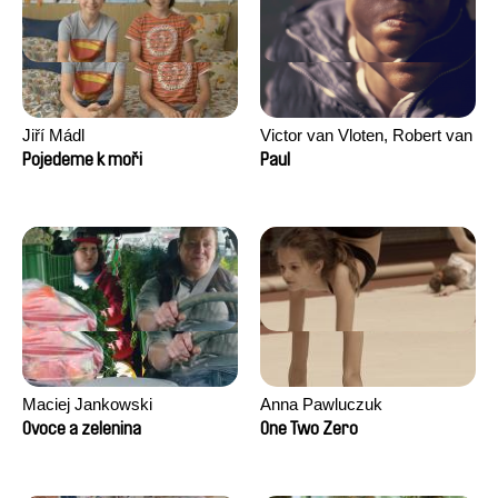
Jiří Mádl
Victor van Vloten, Robert van
Wingerden
Pojedeme k moři
Paul
Maciej Jankowski
Anna Pawluczuk
Ovoce a zelenina
One Two Zero