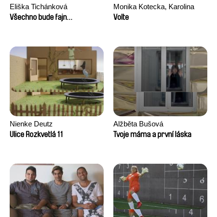
Eliška Tichánková
Monika Kotecka, Karolina
Poryzała
Všechno bude fajn…
Volte
Nienke Deutz
Alžběta Bušová
Ulice Rozkvetlá 11
Tvoje máma a první láska