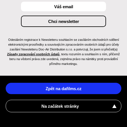
Odesláním registrace k Newsletteru souhlasím se zasíláním obchodních sdělení
elektronickými prostředky a souvisejícím zpracováním osobních údajů pro účely
zasílání Newsletteru Doc-Air Distribution s.r.o. a potvrzuji, že jsem si přečetl(a)
Zásady zpracování osobních údajů
, textu rozumím a souhlasím s ním, přičemž
beru na vědomí práva zde uvedená, zejména právo na námitky proti provádění
přímého marketingu.
Zpět na dafilms.cz
Na začátek stránky