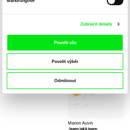
Marketingové
Zobrazit detaily
Povolit vše
Stela Joudal
Povolit výběr
KO but happy
Kopec prvních kroků
Odmítnout
Marion Auvin
Jsem jaká jsem