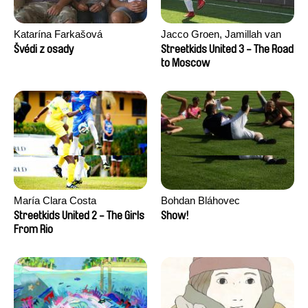
Katarína Farkašová
Jacco Groen, Jamillah van
der Hulst
Švédi z osady
Streetkids United 3 - The Road
to Moscow
María Clara Costa
Bohdan Bláhovec
Streetkids United 2 - The Girls
Show!
From Rio