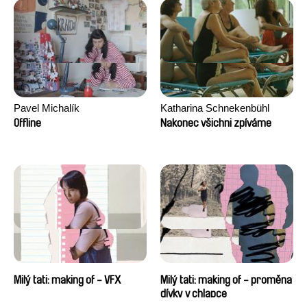
Pavel Michalík
Katharina Schnekenbühl
Offline
Nakonec všichni zpíváme
Milý tati: making of - VFX
Milý tati: making of - proměna
dívky v chlapce