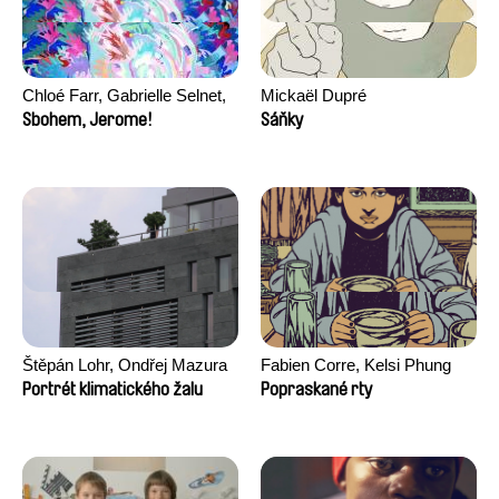
Chloé Farr, Gabrielle Selnet,
Mickaël Dupré
Adam Sillard
Sbohem, Jerome!
Sáňky
Štěpán Lohr, Ondřej Mazura
Fabien Corre, Kelsi Phung
Portrét klimatického žalu
Popraskané rty