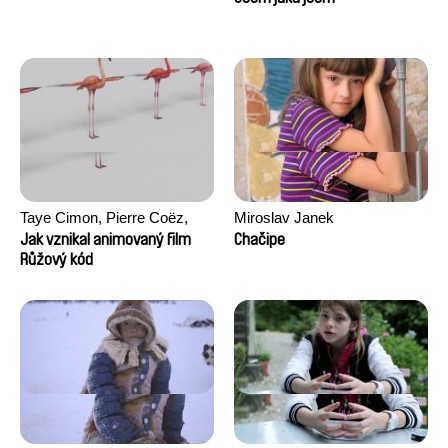
Taye Cimon, Pierre Coëz,
Miroslav Janek
Julie Groux, Sandra Leydier,
Jak vznikal animovaný film
Chačipe
Manuarii Morel, Romain
Růžový kód
Seisson