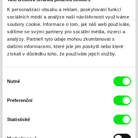
K personalizaci obsahu a reklam, poskytování funkcí
sociálních médií a analýze naší návštěvnosti využíváme
soubory cookie. Informace o tom, jak náš web používáte,
sdílíme se svými partnery pro sociální média, inzerci a
analýzy. Partneři tyto údaje mohou zkombinovat s
dalšími informacemi, které jste jim poskytli nebo které
Laila Pakalniņa
získali v důsledku toho, že používáte jejich služby.
Lžička
Výběr
Nutné
souhlasu
Preferenční
Statistické
Trinidad Plass Caussade,
Tomáš Bojar, Rozálie
Titouan Tillier, Isaac Wenzek
Kohoutová
Lidské zdroje
Letní hokej