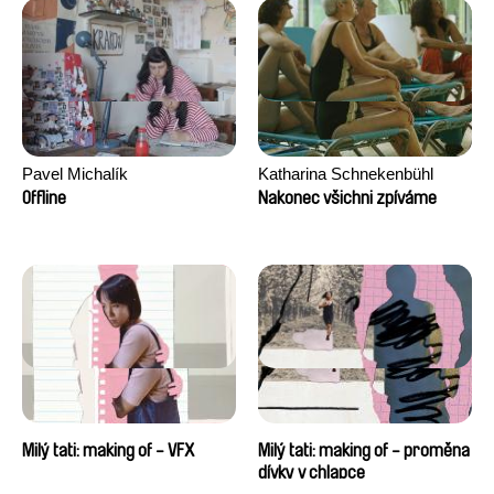
Pavel Michalík
Katharina Schnekenbühl
Offline
Nakonec všichni zpíváme
Milý tati: making of - VFX
Milý tati: making of - proměna
dívky v chlapce