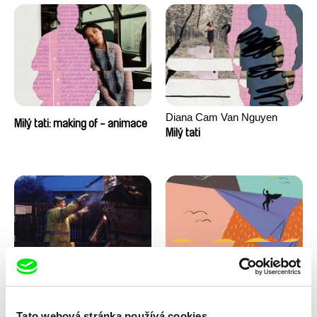
Diana Cam Van Nguyen
Milý tati: making of - animace
Milý tati
Kryštof Zvolánek
Masterclass s Noelem
Mezi odpady
Brownem
Tato webová stránka používá cookies