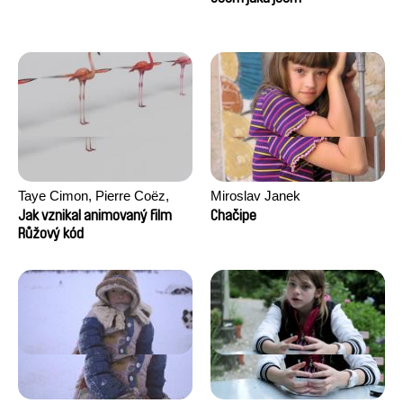
Taye Cimon, Pierre Coëz,
Miroslav Janek
Julie Groux, Sandra Leydier,
Jak vznikal animovaný film
Chačipe
Manuarii Morel, Romain
Růžový kód
Seisson