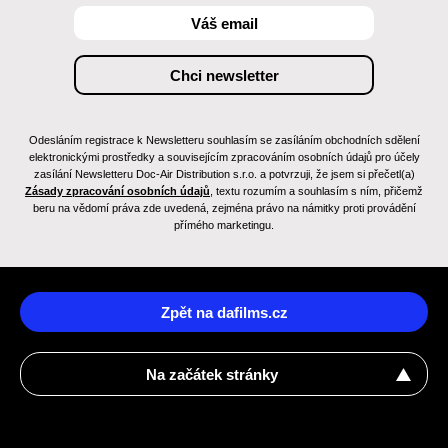
Odesláním registrace k Newsletteru souhlasím se zasíláním obchodních sdělení
elektronickými prostředky a souvisejícím zpracováním osobních údajů pro účely
zasílání Newsletteru Doc-Air Distribution s.r.o. a potvrzuji, že jsem si přečetl(a)
Zásady zpracování osobních údajů
, textu rozumím a souhlasím s ním, přičemž
beru na vědomí práva zde uvedená, zejména právo na námitky proti provádění
přímého marketingu.
Zpět na dafilms.cz
Na začátek stránky