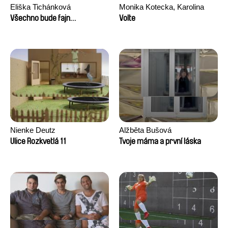
Eliška Tichánková
Monika Kotecka, Karolina
Poryzała
Všechno bude fajn…
Volte
Nienke Deutz
Alžběta Bušová
Ulice Rozkvetlá 11
Tvoje máma a první láska