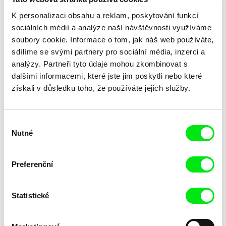
K personalizaci obsahu a reklam, poskytování funkcí
sociálních médií a analýze naší návštěvnosti využíváme
soubory cookie. Informace o tom, jak náš web používáte,
sdílíme se svými partnery pro sociální média, inzerci a
analýzy. Partneři tyto údaje mohou zkombinovat s
dalšími informacemi, které jste jim poskytli nebo které
Laila Pakalniņa
získali v důsledku toho, že používáte jejich služby.
Lžička
Výběr
Nutné
souhlasu
Preferenční
Statistické
Trinidad Plass Caussade,
Tomáš Bojar, Rozálie
Titouan Tillier, Isaac Wenzek
Kohoutová
Lidské zdroje
Letní hokej