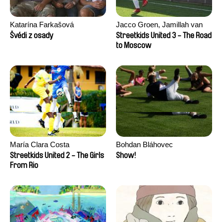
Katarína Farkašová
Jacco Groen, Jamillah van
der Hulst
Švédi z osady
Streetkids United 3 - The Road
to Moscow
María Clara Costa
Bohdan Bláhovec
Streetkids United 2 - The Girls
Show!
From Rio