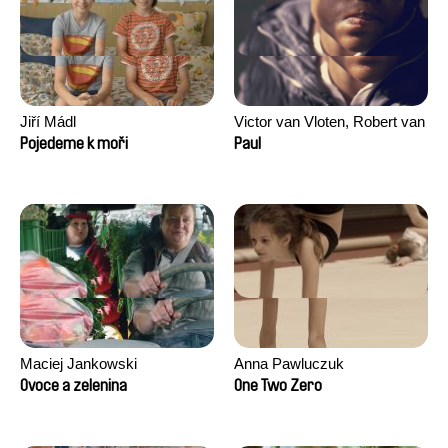
Jiří Mádl
Victor van Vloten, Robert van
Wingerden
Pojedeme k moři
Paul
Maciej Jankowski
Anna Pawluczuk
Ovoce a zelenina
One Two Zero