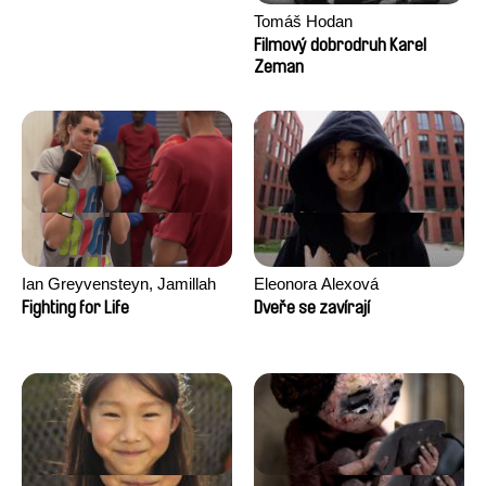
Tomáš Hodan
Filmový dobrodruh Karel
Zeman
Ian Greyvensteyn, Jamillah
Eleonora Alexová
van der Hulst
Fighting for Life
Dveře se zavírají