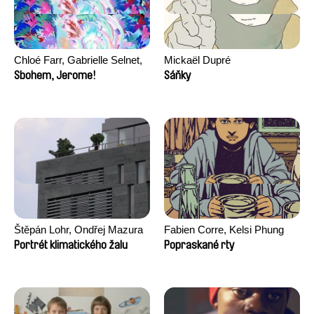
Chloé Farr, Gabrielle Selnet,
Mickaël Dupré
Adam Sillard
Sbohem, Jerome!
Sáňky
Štěpán Lohr, Ondřej Mazura
Fabien Corre, Kelsi Phung
Portrét klimatického žalu
Popraskané rty