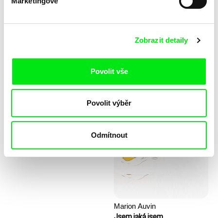
Marketingové
Zobrazit detaily
Povolit vše
Stela Joudal
Povolit výběr
KO but happy
Kopec prvních kroků
Odmítnout
Marion Auvin
Jsem jaká jsem