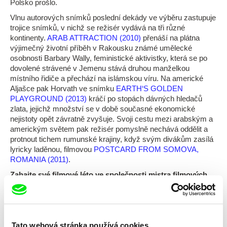
Polsko prošlo.
Vlnu autorových snímků poslední dekády ve výběru zastupuje
trojice snímků, v nichž se režisér vydává na tři různé
kontinenty.
ARAB ATTRACTION (2010)
přenáší na plátna
výjimečný životní příběh v Rakousku známé umělecké
osobnosti Barbary Wally, feministické aktivistky, která se po
dovolené strávené v Jemenu stává druhou manželkou
místního řidiče a přechází na islámskou víru. Na americké
Aljašce pak Horvath ve snímku
EARTH‘S GOLDEN
PLAYGROUND (2013)
kráčí po stopách dávných hledačů
zlata, jejichž množství se v době současné ekonomické
nejistoty opět závratně zvyšuje. Svoji cestu mezi arabským a
americkým světem pak režisér pomyslně nechává oddělit a
protnout tichem rumunské krajiny, když svým divákům zasílá
lyricky laděnou, filmovou
POSTCARD FROM SOMOVA,
ROMANIA (2011)
.
Zahajte své filmové léto ve společnosti mistra filmových
převleků, hledače ticha i nekompromisní společenské
kritiky, Andrease Horvatha na
DAFilms.cz
!
Tato webová stránka používá cookies