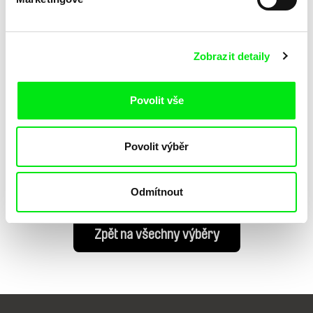
Andreas Horvath
Andreas Horvath
Earth’s Golden Playground
Postcard from Somova,
Romania
Zobrazit detaily
Povolit vše
Andreas Horvath
Povolit výběr
Arab Attraction
Odmítnout
Zpět na všechny výběry