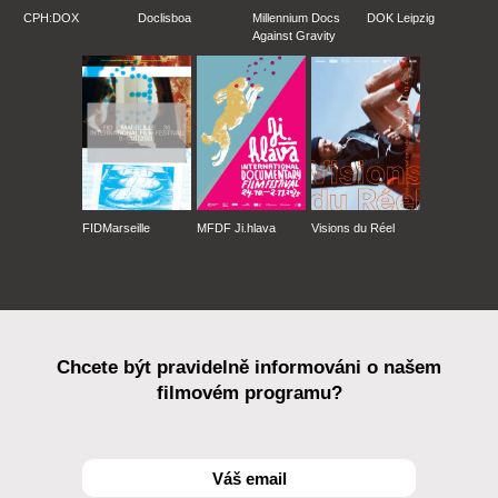
CPH:DOX
Doclisboa
Millennium Docs
DOK Leipzig
Against Gravity
FIDMarseille
MFDF Ji.hlava
Visions du Réel
Chcete být pravidelně informováni o našem
filmovém programu?