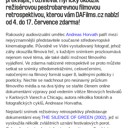
překvapit, rozhněvat i lyricky okouzlit
režisérovou pestrobarevnou filmovou
retrospektivou, kterou vám DAFilms.cz nabízí
od 4. do 17. července zdarma!
Rakouský audiovizuální umělec
Andreas Horvath
patří mezi
nejvýznamnější představitele současné středoevropské
kinematografie. Původně ve Vídni vystudovaný fotograf, jehož
záhy okouzlila filmová řeč, s každým snímkem prozkoumává
nejenom nové téma, ale také další možnost filmového
vyjádření. Ve zdarma nabízené retrospektivě se proto můžete
setkat se snímky středometrážními, celovečerními,
natočenými na filmový formát super 8, laděnými politicky i
poeticky. Nechte se nadchnout pro neúnavný průzkum
filmového média a na dva týdny se staňte členem online
dokumentární výpravy pod vedením vítěze filmových festivalů
v Karlových Varech a Chicagu, autora několika fotoknih a
fotografických cyklů, Andrease Horvatha.
Nejstarší snímek režisérovy retrospektivy představuje
dokumentární esej
THE SILENCE OF GREEN (2002)
, jež si
vysloužila několik zvláštních uznání festivalových porot.