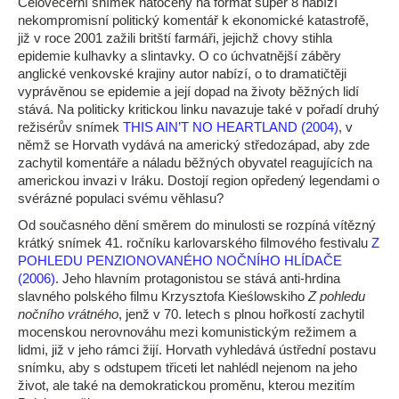
Celovečerní snímek natočený na formát super 8 nabízí
nekompromisní politický komentář k ekonomické katastrofě,
již v roce 2001 zažili britští farmáři, jejichž chovy stihla
epidemie kulhavky a slintavky. O co úchvatnější záběry
anglické venkovské krajiny autor nabízí, o to dramatičtěji
vyprávěnou se epidemie a její dopad na životy běžných lidí
stává. Na politicky kritickou linku navazuje také v pořadí druhý
režisérův snímek
THIS AIN’T NO HEARTLAND (2004)
, v
němž se Horvath vydává na americký středozápad, aby zde
zachytil komentáře a náladu běžných obyvatel reagujících na
americkou invazi v Iráku. Dostojí region opředený legendami o
svérázné populaci svému věhlasu?
Od současného dění směrem do minulosti se rozpíná vítězný
krátký snímek 41. ročníku karlovarského filmového festivalu
Z
POHLEDU PENZIONOVANÉHO NOČNÍHO HLÍDAČE
(2006)
. Jeho hlavním protagonistou se stává anti-hrdina
slavného polského filmu Krzysztofa Kieślowskiho
Z pohledu
nočního vrátného
, jenž v 70. letech s plnou hořkostí zachytil
mocenskou nerovnováhu mezi komunistickým režimem a
lidmi, již v jeho rámci žijí. Horvath vyhledává ústřední postavu
snímku, aby s odstupem třiceti let nahlédl nejenom na jeho
život, ale také na demokratickou proměnu, kterou mezitím