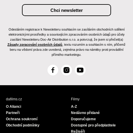
Odesláním registrace k Newsletteru souhlasím se zasíláním obchodních sdělení
elektronickými prostředky a souvisejícím zpracováním osobních údajů pro účely
zasílání Newsletteru Doc-Air Distribution s.r.o. a potvrzuji, že jsem si přečetl(a)
Zásady zpracování osobních údajů
, textu rozumím a souhlasím s ním, přičemž
beru na vědomí práva zde uvedená, zejména právo na námitky proti provádění
přímého marketingu.
F
I
Y
a
n
o
c
s
u
e
t
T
b
a
u
dafilms.cz
Filmy
o
g
b
O Alianci
A-Z
o
r
e
Partneři
Nedávno přidané
k
a
Ochrana soukromí
Doporučujeme
m
Obchodní podmínky
Dostupné pro předplatitele
Režiséři