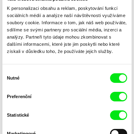
Předplatit US $6.99 měsíčně
K personalizaci obsahu a reklam, poskytování funkcí
sociálních médií a analýze naší návštěvnosti využíváme
soubory cookie. Informace o tom, jak náš web používáte,
sdílíme se svými partnery pro sociální média, inzerci a
analýzy. Partneři tyto údaje mohou zkombinovat s
Vybrané filmy
dalšími informacemi, které jste jim poskytli nebo které
získali v důsledku toho, že používáte jejich služby.
Výběr
Nutné
souhlasu
Andreas Horvath
Andreas Horvath
The Silence Of Green
Z pohledu penzionovaného
nočního hlídače
Preferenční
Statistické
Marketingové