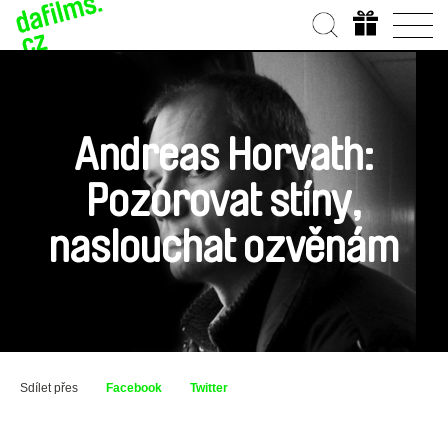
Andreas Horvath:
Pozorovat stíny,
naslouchat ozvěnám
Sdílet přes
Facebook
Twitter