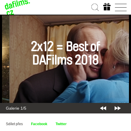
2x12 = Best of
DAFilms 2018
Galerie 2/5
Sdílet přes
Facebook
Twitter