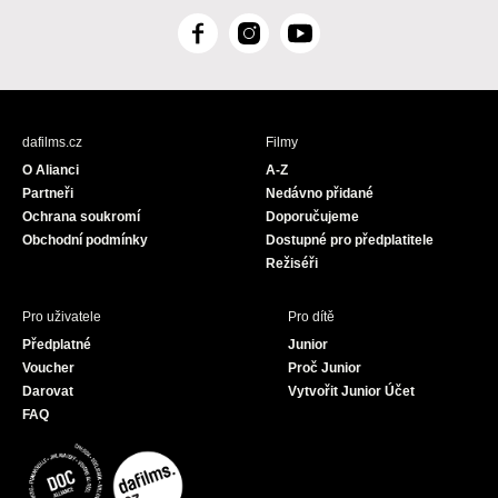
F
I
Y
a
n
o
c
s
u
e
t
T
b
a
u
dafilms.cz
Filmy
o
g
b
O Alianci
A-Z
o
r
e
Partneři
Nedávno přidané
k
a
Ochrana soukromí
Doporučujeme
m
Obchodní podmínky
Dostupné pro předplatitele
Režiséři
Pro uživatele
Pro dítě
Předplatné
Junior
Voucher
Proč Junior
Darovat
Vytvořit Junior Účet
FAQ