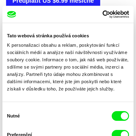
Předplatit US $6.99 měsíčně
Vybrané filmy
Tato webová stránka používá cookies
K personalizaci obsahu a reklam, poskytování funkcí
sociálních médií a analýze naší návštěvnosti využíváme
soubory cookie. Informace o tom, jak náš web používáte,
sdílíme se svými partnery pro sociální média, inzerci a
analýzy. Partneři tyto údaje mohou zkombinovat s
Anna Kryvenko
Apolena Rychlíková
Můj neznámý vojín
Český žurnál: Hranice práce
dalšími informacemi, které jste jim poskytli nebo které
získali v důsledku toho, že používáte jejich služby.
Výběr
Nutné
souhlasu
Tereza Nvotová
Václav Kadrnka
Preferenční