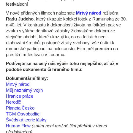
festivalech!
V nově přidaných filmech naleznete
Mrtvý národ
režiséra
Radu Judeho
, který ukazuje kolekci fotek z Rumunska ze 30.
a 40. let. V kontrastu k dokonalosti života na fotkách pak ve
zvuku slyšíme deníkové zápisky židovského doktora ze
stejného období, které ukazují to, co na fotkách není -
utahování šroubů, postupné ztráty svobody, vše ústící k
rumunské participaci na holocaustu. Film měl premiéru na
prestižním festivalu v Locarnu.
Podívejte se na celý náš výběr toho nejlepšího, ať už v
podobě dokumentu či hraného filmu:
Dokumentární filmy:
Mrtvý národ
Můj neznámý vojín
Hranice práce
Nerodič
Planeta Česko
TGM Osvoboditel
Švédská teorie lásky
Human Flow
(zatím není možné film přehrát v rámci
předplatného)