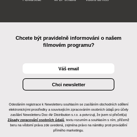
Chcete být pravidelně informováni o našem
filmovém programu?
Odesláním registrace k Newsletteru souhlasím se zasíláním obchodních sdělení
elektronickými prostředky a souvisejícím zpracováním osobních údajů pro účely
zasílání Newsletteru Doc-Air Distribution s.r.o. a potvrzuji, že jsem si přečetl(a)
Zásady zpracování osobních údajů
, textu rozumím a souhlasím s ním, přičemž
beru na vědomí práva zde uvedená, zejména právo na námitky proti provádění
přímého marketingu.