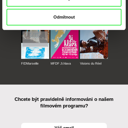
CPH:DOX
Doclisboa
Millennium Docs
DOK Leipzig
Against Gravity
Odmítnout
FIDMarseille
MFDF Ji.hlava
Visions du Réel
Chcete být pravidelně informováni o našem
filmovém programu?