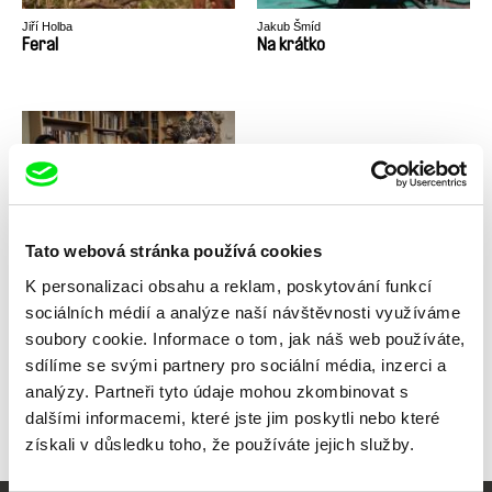
Jiří Holba
Jakub Šmíd
Feral
Na krátko
Bohdan Karásek
Milostné písně
Tato webová stránka používá cookies
K personalizaci obsahu a reklam, poskytování funkcí
sociálních médií a analýze naší návštěvnosti využíváme
soubory cookie. Informace o tom, jak náš web používáte,
sdílíme se svými partnery pro sociální média, inzerci a
Zpět na všechny výběry
analýzy. Partneři tyto údaje mohou zkombinovat s
dalšími informacemi, které jste jim poskytli nebo které
získali v důsledku toho, že používáte jejich služby.