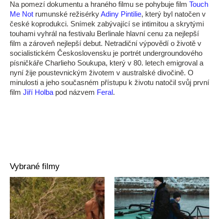
Na pomezí dokumentu a hraného filmu se pohybuje film
Touch
Me Not
rumunské režisérky
Adiny Pintilie
, který byl natočen v
české koprodukci. Snímek zabývající se intimitou a skrytými
touhami vyhrál na festivalu Berlinale hlavní cenu za nejlepší
film a zároveň nejlepší debut. Netradiční výpovědí o životě v
socialistickém Československu je portrét undergroundového
písničkáře Charlieho Soukupa, který v 80. letech emigroval a
nyní žije poustevnickým životem v australské divočině. O
minulosti a jeho současném přístupu k životu natočil svůj první
film
Jiří Holba
pod názvem
Feral
.
Vybrané filmy