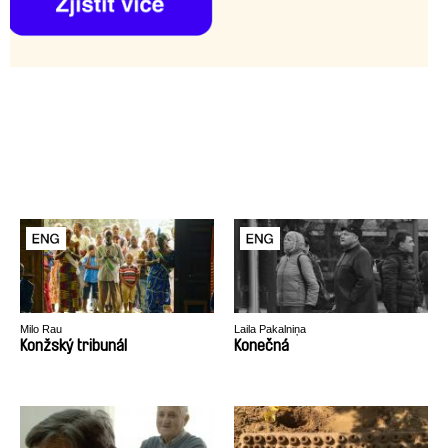
Milo Rau
Laila Pakalniņa
Konžský tribunál
Konečná