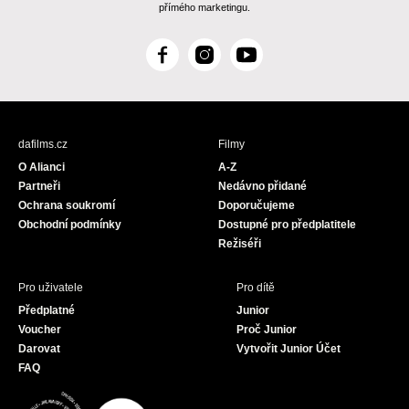
přímého marketingu.
F
I
Y
a
n
o
c
s
u
e
t
T
b
a
u
dafilms.cz
Filmy
o
g
b
O Alianci
A-Z
o
r
e
Partneři
Nedávno přidané
k
a
Ochrana soukromí
Doporučujeme
m
Obchodní podmínky
Dostupné pro předplatitele
Režiséři
Pro uživatele
Pro dítě
Předplatné
Junior
Voucher
Proč Junior
Darovat
Vytvořit Junior Účet
FAQ