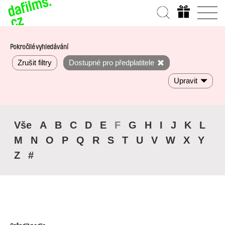
Pokročilé vyhledávání
Zrušit filtry
Dostupné pro předplatitele
Upravit
Vše
A
B
C
D
E
F
G
H
I
J
K
L
M
N
O
P
Q
R
S
T
U
V
W
X
Y
Z
#