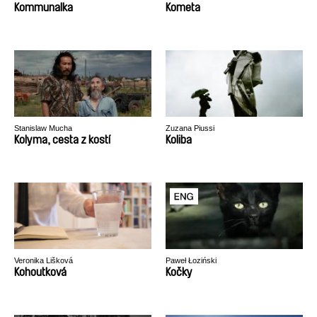
Kommunalka
Kometa
Stanislaw Mucha
Zuzana Piussi
Kolyma, cesta z kostí
Koliba
Veronika Lišková
Paweł Łoziński
Kohoutková
Kočky