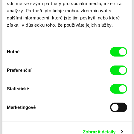
sdílíme se svými partnery pro sociální média, inzerci a
Marie-Françoise Plissart
analýzy. Partneři tyto údaje mohou zkombinovat s
Viktor Kubal
Kinshasa Beta Mbonda
Kino
dalšími informacemi, které jste jim poskytli nebo které
získali v důsledku toho, že používáte jejich služby.
Výběr
Nutné
souhlasu
Deborah Stratman
Arash T. Riahi, Arman T. Riahi
Preferenční
Kings Of The Sky
Kinders / EN verze
Statistické
Marketingové
Peter Liechti
Grégoire Couvert, Grégoire Orio
Kick That Habit
Khamsin
Zobrazit detaily