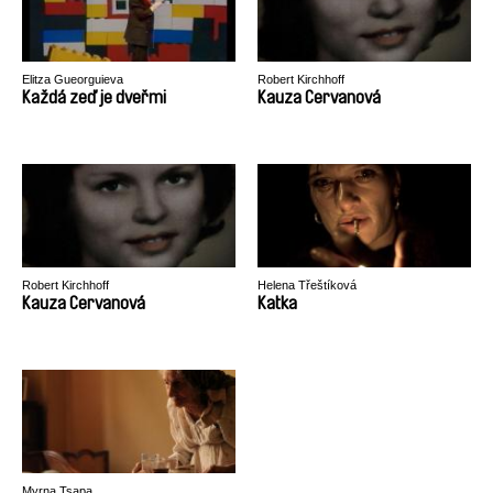
Elitza Gueorguieva
Robert Kirchhoff
Každá zeď je dveřmi
Kauza Cervanová
Robert Kirchhoff
Helena Třeštíková
Kauza Cervanová
Katka
Myrna Tsapa