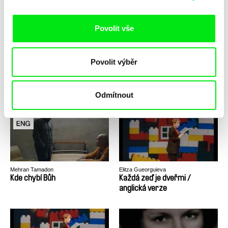
Povolit vše
Povolit výběr
Karel Vachek
Michael Schmacke
Kdo bude hlídat hlídače?
Kde je Ratko?
Dalibor, aneb klíč k chaloupce
Odmítnout
strýčka Toma
Mehran Tamadon
Elitza Gueorguieva
Kde chybí Bůh
Každá zeď je dveřmi /
anglická verze