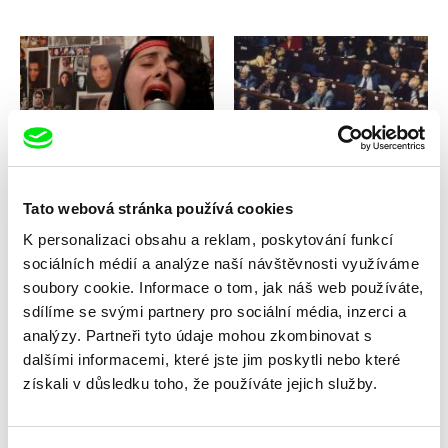
Atieh Attarzadeh Firozabad, Aslan
Claire Simon
Shahebrahimi
The 17s
That's Just Like You!
Tato webová stránka používá cookies
K personalizaci obsahu a reklam, poskytování funkcí
sociálních médií a analýze naší návštěvnosti využíváme
soubory cookie. Informace o tom, jak náš web používáte,
sdílíme se svými partnery pro sociální média, inzerci a
Marek Šulík
analýzy. Partneři tyto údaje mohou zkombinovat s
Marek Šulík
Těžká duše
Těžká duše
dalšími informacemi, které jste jim poskytli nebo které
získali v důsledku toho, že používáte jejich služby.