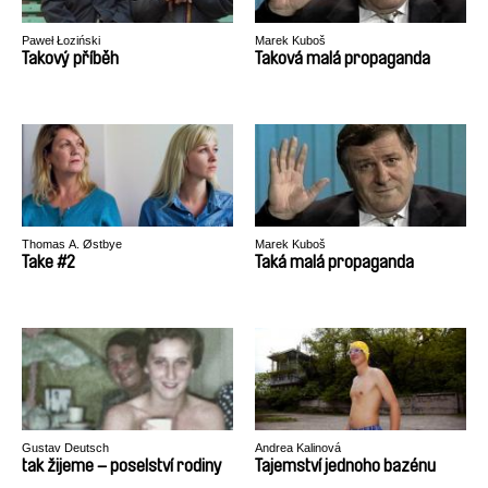
Paweł Łoziński
Marek Kuboš
Takový příběh
Taková malá propaganda
Thomas A. Østbye
Marek Kuboš
Take #2
Taká malá propaganda
Gustav Deutsch
Andrea Kalinová
tak žijeme – poselství rodiny
Tajemství jednoho bazénu