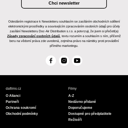
Odesláním registrace k Newsletteru souhlasím se zasíláním obchodních sdělení
elektronickými prostředky a souvisejícím zpracováním osobních údajů pro účely
zasílání Newsletteru Doc-Air Distribution s.r.o. a potvrzuji, že jsem si přečetl(a)
Zásady zpracování osobních údajů
, textu rozumím a souhlasím s ním, přičemž
beru na vědomí práva zde uvedená, zejména právo na námitky proti provádění
přímého marketingu.
F
I
Y
a
n
o
c
s
u
e
t
T
b
a
u
dafilms.cz
Filmy
o
g
b
O Alianci
A-Z
o
r
e
Partneři
Nedávno přidané
k
a
Ochrana soukromí
Doporučujeme
m
Obchodní podmínky
Dostupné pro předplatitele
Režiséři