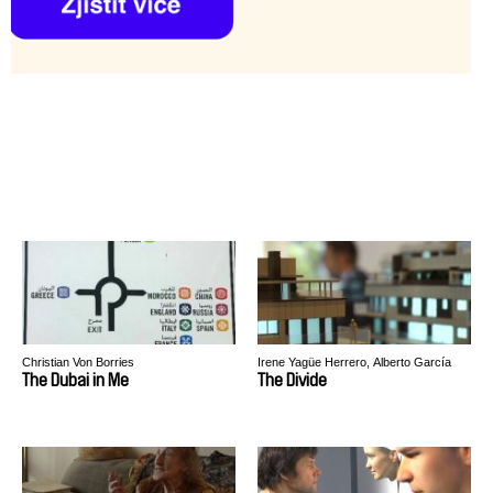
Christian Von Borries
Irene Yagüe Herrero, Alberto García
Ortiz
The Dubai in Me
The Divide