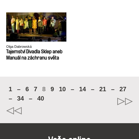
Olga Dabrowská
Tajemství Divadla Sklep aneb
Manuál na záchranu světa
1
–
6
7
8
9
10
–
14
–
21
–
27
–
34
–
40