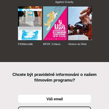
Against Gravity
FIDMarseille
MFDF Ji.hlava
Visions du Réel
Chcete být pravidelně informováni o našem
filmovém programu?