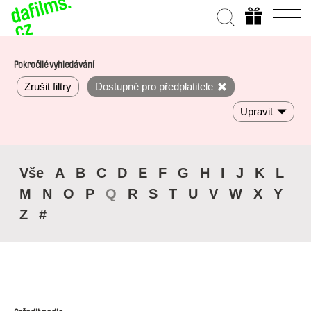
Pokročilé vyhledávání
Zrušit filtry
Dostupné pro předplatitele
Upravit
Vše
A
B
C
D
E
F
G
H
I
J
K
L
M
N
O
P
Q
R
S
T
U
V
W
X
Y
Z
#