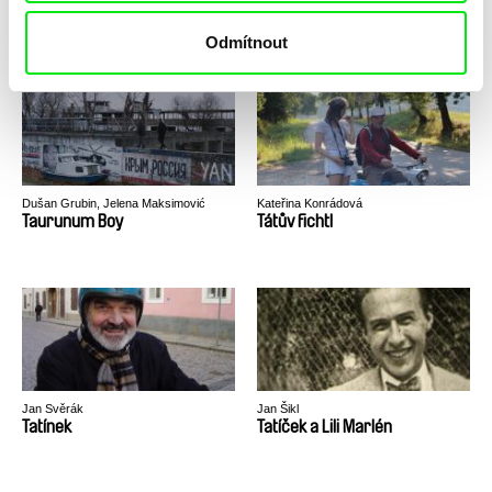
Tell Me When...
Techsquat
Odmítnout
Dušan Grubin, Jelena Maksimović
Kateřina Konrádová
Taurunum Boy
Tátův fichtl
Jan Svěrák
Jan Šikl
Tatínek
Tatíček a Lili Marlén