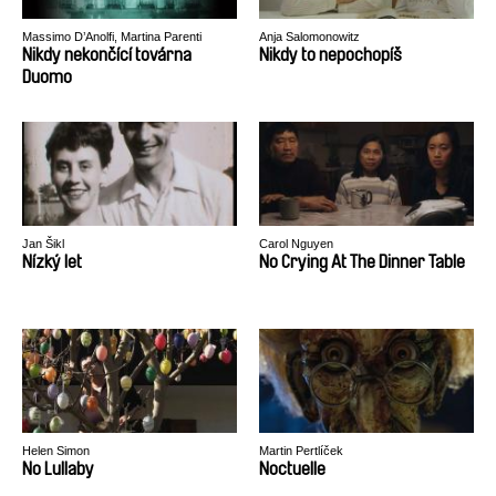
Massimo D’Anolfi, Martina Parenti
Anja Salomonowitz
Nikdy nekončící továrna
Nikdy to nepochopíš
Duomo
Jan Šikl
Carol Nguyen
Nízký let
No Crying At The Dinner Table
Helen Simon
Martin Pertlíček
No Lullaby
Noctuelle