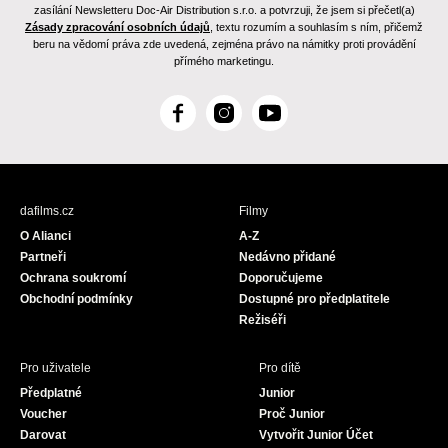
zasílání Newsletteru Doc-Air Distribution s.r.o. a potvrzuji, že jsem si přečetl(a)
Zásady zpracování osobních údajů
, textu rozumím a souhlasím s ním, přičemž
beru na vědomí práva zde uvedená, zejména právo na námitky proti provádění
přímého marketingu.
F
I
Y
a
n
o
c
s
u
e
t
T
b
a
u
dafilms.cz
Filmy
o
g
b
O Alianci
A-Z
o
r
e
Partneři
Nedávno přidané
k
a
Ochrana soukromí
Doporučujeme
m
Obchodní podmínky
Dostupné pro předplatitele
Režiséři
Pro uživatele
Pro dítě
Předplatné
Junior
Voucher
Proč Junior
Darovat
Vytvořit Junior Účet