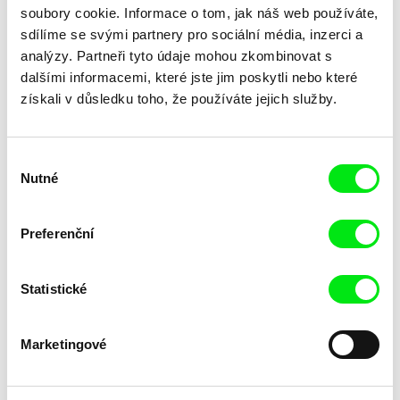
soubory cookie. Informace o tom, jak náš web používáte,
sdílíme se svými partnery pro sociální média, inzerci a
analýzy. Partneři tyto údaje mohou zkombinovat s
Miroslav Janek
Miroslav Janek
dalšími informacemi, které jste jim poskytli nebo které
Normální autistický film / EN
Normální autistický film /
verze
mezinárodní verze
získali v důsledku toho, že používáte jejich služby.
Výběr
Nutné
souhlasu
Preferenční
Viktor Strmiska
Andreas Wutz
Nosičhoven In da Haus
Not to Go and not to Stay
Statistické
Marketingové
Jørgen Leth
Elizabeth Lo