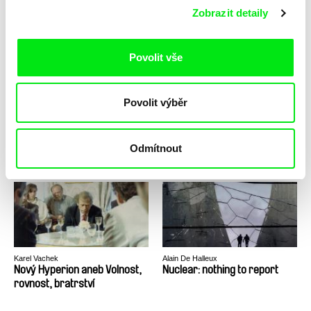
Notebook From China
Notes From Buena Vista
Zobrazit detaily
Povolit vše
Povolit výběr
Viera Čákanyová
Jørgen Leth
Notes from Eremocene
Notes on Love
Odmítnout
Karel Vachek
Alain De Halleux
Nový Hyperion aneb Volnost,
Nuclear: nothing to report
rovnost, bratrství