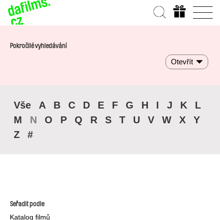
Pokročilé vyhledávání
Otevřít
Vše
A
B
C
D
E
F
G
H
I
J
K
L
M
N
O
P
Q
R
S
T
U
V
W
X
Y
Z
#
Seřadit podle
Katalog filmů