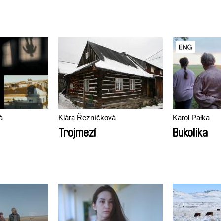
á
Klára Řezníčková
Karol Pałka
Trojmezí
Bukolika