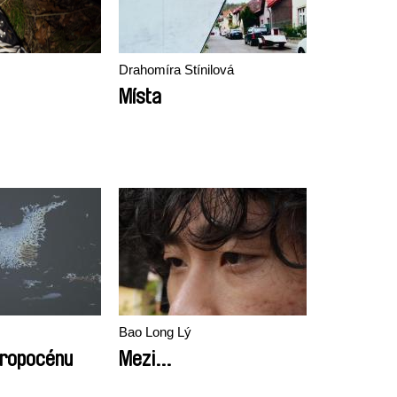
Drahomíra Stínilová
Místa
Bao Long Lý
tropocénu
Mezi...