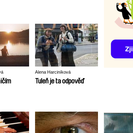
vá
Alena Harciníková
ničím
Tuleň je ta odpověď