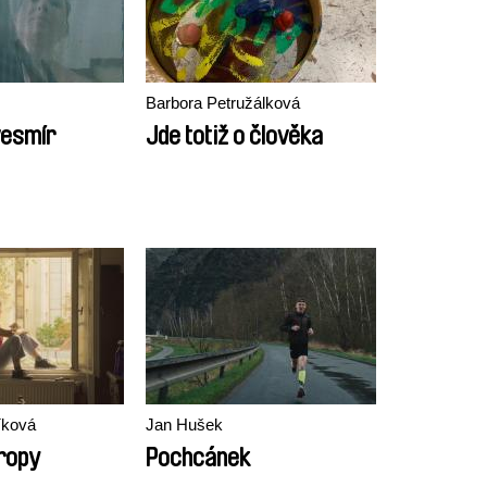
Barbora Petružálková
vesmír
Jde totiž o člověka
íková
Jan Hušek
ropy
Pochcánek