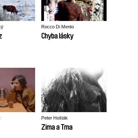
ký
Rocco Di Mento
z
Chyba lásky
ć
Peter Hošták
Zima a Tma