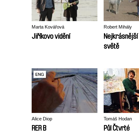
Marta Kovářová
Robert Mihály
Jiříkovo vidění
Nejkrásnější
světě
Alice Diop
Tomáš Hodan
RER B
Půl Čtvrté