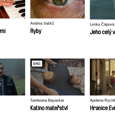
Andrea Vašků
Lenka Čápová
řmi
Ryby
Jeho celý 
Santwana Bayaskar
Apolena Rychl
Katino mateřství
Hranice Ev