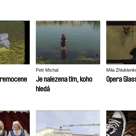
Petr Michal
Mila Zhluktenk
Eremocene
Je nalezena tím, koho
Opera Glas
hledá