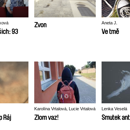
ková
Aneta J.
Zvon
šich: 93
Ve tmě
Karolína Vrtalová, Lucie Vrtalová
Lenka Veselá
p Ráj
Zlom vaz!
Smutek an