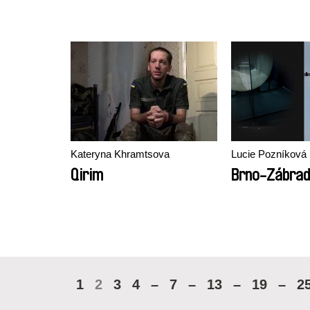
Kateryna Khramtsova
Lucie Pozníková
Qirim
Brno-Zábradl
1
2
3
4
–
7
–
13
–
19
–
2