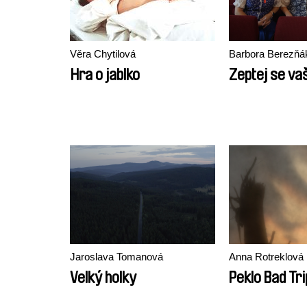
Věra Chytilová
Barbora Berezňá
Hra o jablko
Zeptej se va
Jaroslava Tomanová
Anna Rotreklová
Velký holky
Peklo Bad Tri