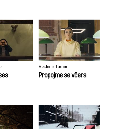
o
Vladimír Turner
ses
Propojme se včera