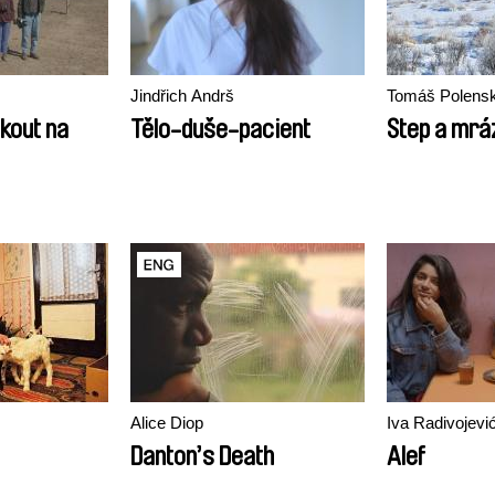
Jindřich Andrš
Tomáš Polens
 kout na
Tělo-duše-pacient
Step a mrá
Alice Diop
Iva Radivojevi
Danton’s Death
Alef