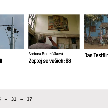
Barbora Berezňáková
Das Testfil
í
Zeptej se vašich: 68
5
–
31
–
37