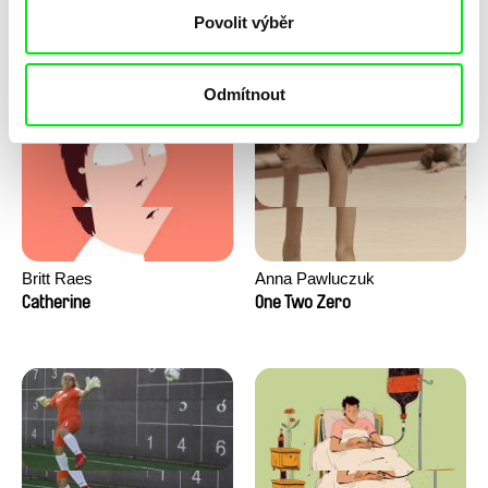
Lee Donghan
María Clara Costa
Povolit výběr
Boys and Bows
Streetkids United 2 - The Girls
From Rio
Odmítnout
Britt Raes
Anna Pawluczuk
Catherine
One Two Zero