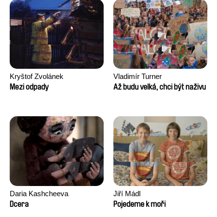
Kryštof Zvolánek
Vladimír Turner
Mezi odpady
Až budu velká, chci být naživu
Daria Kashcheeva
Jiří Mádl
Dcera
Pojedeme k moři