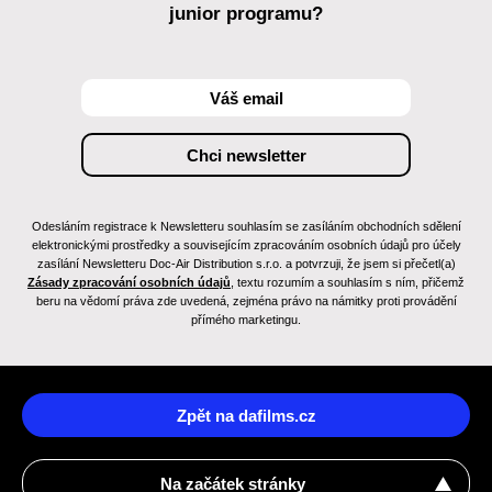
junior programu?
Odesláním registrace k Newsletteru souhlasím se zasíláním obchodních sdělení
elektronickými prostředky a souvisejícím zpracováním osobních údajů pro účely
zasílání Newsletteru Doc-Air Distribution s.r.o. a potvrzuji, že jsem si přečetl(a)
Zásady zpracování osobních údajů
, textu rozumím a souhlasím s ním, přičemž
beru na vědomí práva zde uvedená, zejména právo na námitky proti provádění
přímého marketingu.
Zpět na dafilms.cz
Na začátek stránky