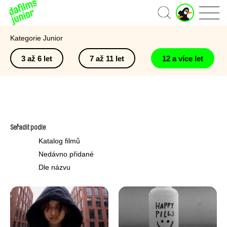
J
Domů
u
n
Kategorie Junior
i
o
3 až 6 let
7 až 11 let
12 a více let
r
ú
č
e
t
Seřadit podle
Katalog filmů
Nedávno přidané
Dle názvu