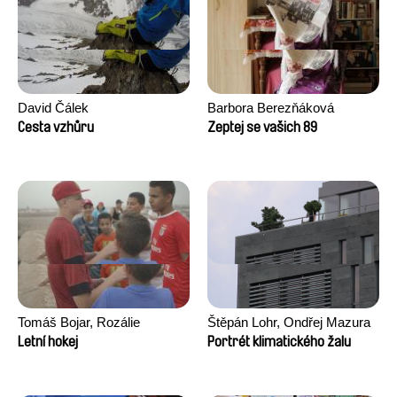
David Čálek
Barbora Berezňáková
Cesta vzhůru
Zeptej se vašich 89
Tomáš Bojar, Rozálie
Štěpán Lohr, Ondřej Mazura
Kohoutová
Letní hokej
Portrét klimatického žalu