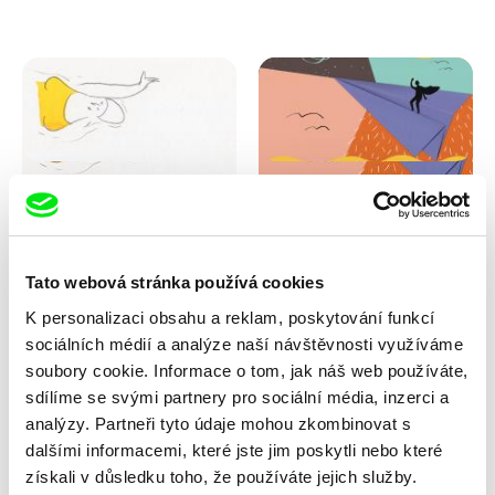
Marion Auvin
Masterclass s Noelem
Jsem jaká jsem
Brownem
Tato webová stránka používá cookies
K personalizaci obsahu a reklam, poskytování funkcí
sociálních médií a analýze naší návštěvnosti využíváme
soubory cookie. Informace o tom, jak náš web používáte,
sdílíme se svými partnery pro sociální média, inzerci a
analýzy. Partneři tyto údaje mohou zkombinovat s
dalšími informacemi, které jste jim poskytli nebo které
Andrea Sedláčková
získali v důsledku toho, že používáte jejich služby.
Backstage