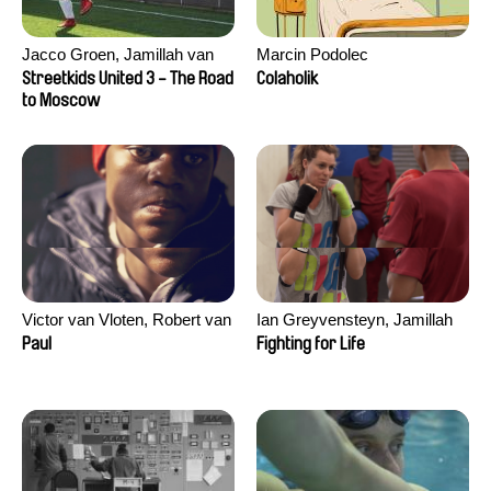
Jacco Groen, Jamillah van
Marcin Podolec
der Hulst
Streetkids United 3 - The Road
Colaholik
to Moscow
Victor van Vloten, Robert van
Ian Greyvensteyn, Jamillah
Wingerden
van der Hulst
Paul
Fighting for Life