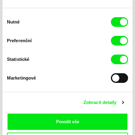
Výběr
Nutné
souhlasu
Preferenční
Statistické
Ksenia Elyan
Pavel Michalík
How Big Is the Galaxy?
Offline
Marketingové
Zobrazit detaily
Povolit vše