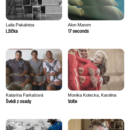
Laila Pakalniņa
Alon Marom
Lžička
17 seconds
Katarína Farkašová
Monika Kotecka, Karolina
Poryzała
Švédi z osady
Volte