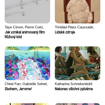
Taye Cimon, Pierre Coëz,
Trinidad Plass Caussade,
Julie Groux, Sandra Leydier,
Titouan Tillier, Isaac Wenzek
Jak vznikal animovaný film
Lidské zdroje
Manuarii Morel, Romain
Růžový kód
Seisson
Chloé Farr, Gabrielle Selnet,
Katharina Schnekenbühl
Adam Sillard
Sbohem, Jerome!
Nakonec všichni zpíváme