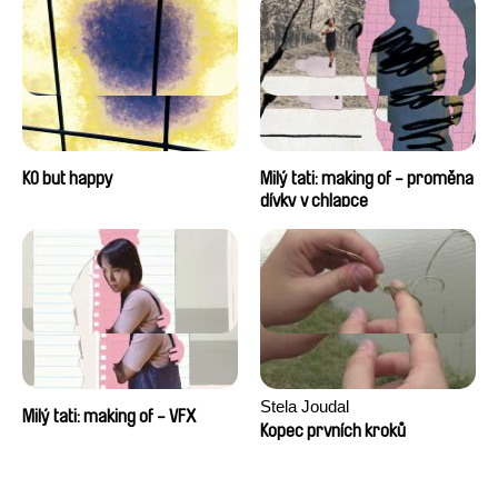
KO but happy
Milý tati: making of - proměna
dívky v chlapce
Stela Joudal
Milý tati: making of - VFX
Kopec prvních kroků