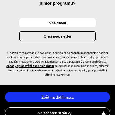
junior programu?
Odesláním registrace k Newsletteru souhlasím se zasíláním obchodních sdělení
elektronickými prostředky a souvisejícím zpracováním osobních údajů pro účely
zasílání Newsletteru Doc-Air Distribution s.r.o. a potvrzuji, že jsem si přečetl(a)
Zásady zpracování osobních údajů
, textu rozumím a souhlasím s ním, přičemž
beru na vědomí práva zde uvedená, zejména právo na námitky proti provádění
přímého marketingu.
Zpět na dafilms.cz
Na začátek stránky