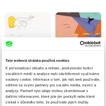
Marion Auvin
Masterclass s Noelem
Jsem jaká jsem
Brownem
Tato webová stránka používá cookies
K personalizaci obsahu a reklam, poskytování funkcí
sociálních médií a analýze naší návštěvnosti využíváme
soubory cookie. Informace o tom, jak náš web používáte,
sdílíme se svými partnery pro sociální média, inzerci a
analýzy. Partneři tyto údaje mohou zkombinovat s
dalšími informacemi, které jste jim poskytli nebo které
Andrea Sedláčková
získali v důsledku toho, že používáte jejich služby.
Backstage