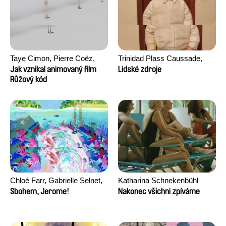
Taye Cimon, Pierre Coëz,
Trinidad Plass Caussade,
Julie Groux, Sandra Leydier,
Titouan Tillier, Isaac Wenzek
Jak vznikal animovaný film
Lidské zdroje
Manuarii Morel, Romain
Růžový kód
Seisson
Chloé Farr, Gabrielle Selnet,
Katharina Schnekenbühl
Adam Sillard
Sbohem, Jerome!
Nakonec všichni zpíváme