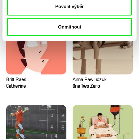
Lee Donghan
María Clara Costa
Povolit výběr
Boys and Bows
Streetkids United 2 - The Girls
From Rio
Odmítnout
Britt Raes
Anna Pawluczuk
Catherine
One Two Zero