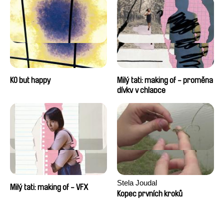
KO but happy
Milý tati: making of - proměna
dívky v chlapce
Stela Joudal
Milý tati: making of - VFX
Kopec prvních kroků