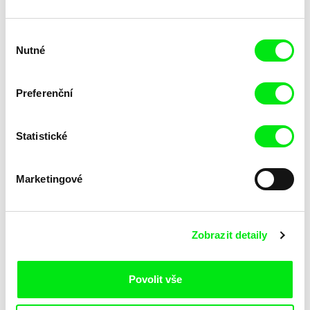
Výběr
Nutné
souhlasu
Preferenční
Statistické
Ksenia Elyan
Pavel Michalík
How Big Is the Galaxy?
Offline
Marketingové
Zobrazit detaily
Povolit vše