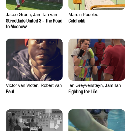
Jacco Groen, Jamillah van
Marcin Podolec
der Hulst
Streetkids United 3 - The Road
Colaholik
to Moscow
Victor van Vloten, Robert van
Ian Greyvensteyn, Jamillah
Wingerden
van der Hulst
Paul
Fighting for Life