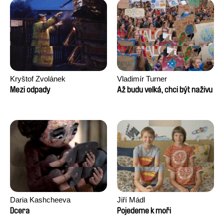
Kryštof Zvolánek
Vladimír Turner
Mezi odpady
Až budu velká, chci být naživu
Daria Kashcheeva
Jiří Mádl
Dcera
Pojedeme k moři