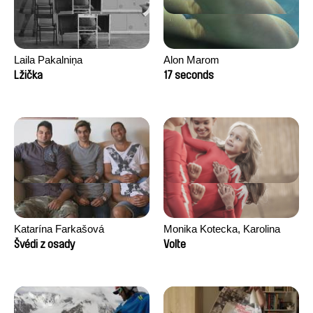
Laila Pakalniņa
Alon Marom
Lžička
17 seconds
Katarína Farkašová
Monika Kotecka, Karolina
Poryzała
Švédi z osady
Volte