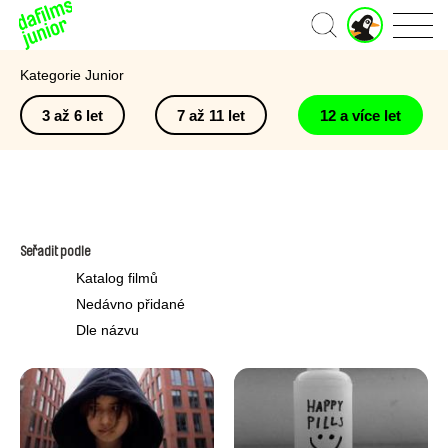
J
Domů
u
n
Kategorie Junior
i
o
3 až 6 let
7 až 11 let
12 a více let
r
ú
č
e
t
Seřadit podle
Katalog filmů
Nedávno přidané
Dle názvu