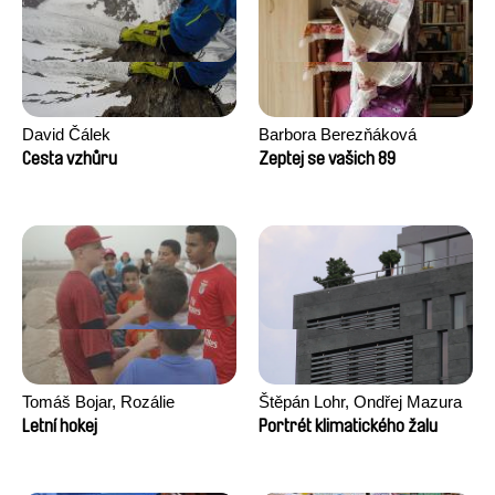
David Čálek
Barbora Berezňáková
Cesta vzhůru
Zeptej se vašich 89
Tomáš Bojar, Rozálie
Štěpán Lohr, Ondřej Mazura
Kohoutová
Letní hokej
Portrét klimatického žalu