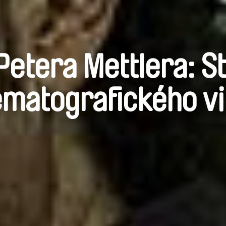
Petera Mettlera: S
ematografického vi