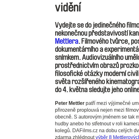
vidění
Vydejte se do jedinečného fil
nekonečnou představivostí
kan
Mettlera
. Filmového tvůrce, po
dokumentárního a experimentál
snímkem. Audiovizuálního umělc
prostřednictvím obrazů prozko
filosofické otázky moderní civi
světa rozšířeného kinematogra
do 4. května sledujte jeho onli
Peter Mettler
patří mezi výjimečné umě
přirozeně proplouvá nejen mezi filmov
obecně. S autorovým jménem se tak můž
hudby anebo ho střetnout v roli kame
kolegů. DAFilms.cz na dobu celých dv
zdarma zhlédnout
výběr 8 Mettlerový