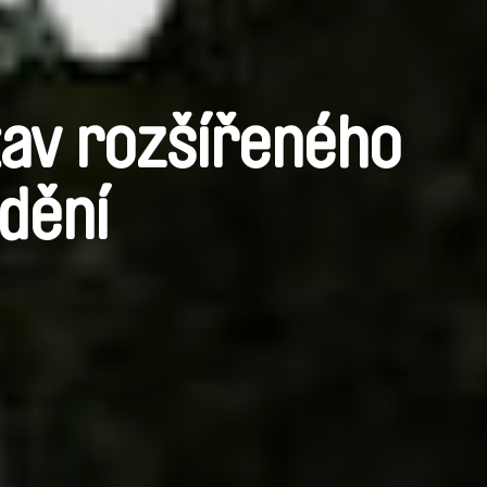
tav rozšířeného
dění