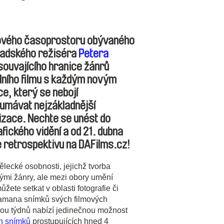
mového časoprostoru obývaného
adského režiséra
Petera
souvajícího hranice žánrů
ního filmu s každým novým
e, který se nebojí
umávat nejzákladnější
lizace. Nechte se unést do
fického vidění a
od 21. dubna
ne retrospektivu na DAFilms.cz
!
lecké osobnosti, jejichž tvorba
ými žánry, ale mezi obory umění
ete setkat v oblasti fotografie či
ramana snímků svých filmových
ou týdnů nabízí jedinečnou možnost
ch snímků
prostupujících hned 4