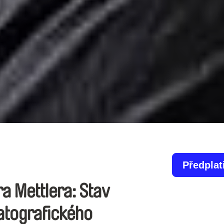
Předplat
a Mettlera: Stav
atografického