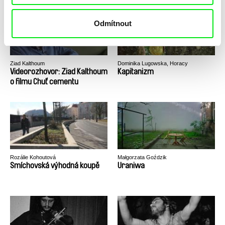
Odmítnout
Ziad Kalthoum
Dominika Lugowska, Horacy
Muszynski
Videorozhovor: Ziad Kalthoum
Kapitanizm
o filmu Chuť cementu
Rozálie Kohoutová
Małgorzata Goździk
Smíchovská výhodná koupě
Uraniwa