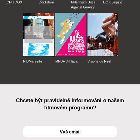
CPH:DOX
Doclisboa
Millennium Docs
DOK Leipzig
Against Gravity
FIDMarseille
MFDF Ji.hlava
Visions du Réel
Chcete být pravidelně informováni o našem
filmovém programu?