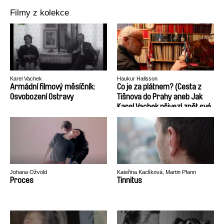
Filmy z kolekce
Karel Vachek
Haukur Hallsson
Armádní filmový měsíčník:
Co je za plátnem? (Cesta z
Osvobození Ostravy
Tišnova do Prahy aneb Jak
Karel Vachek přivezl zpět své
obrazy)
Johana Ožvold
Kateřina Kaclíková, Martin Pfann
Proces
Tinnitus