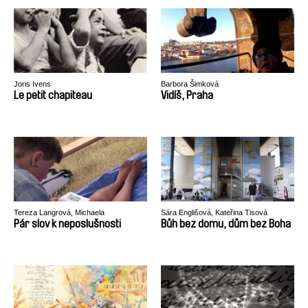
Joris Ivens
Barbora Šimková
Le petit chapiteau
Vidíš, Praha
Tereza Langrová, Michaela
Sára Englišová, Kateřina Tisová
Weingartová
Pár slov k neposlušnosti
Bůh bez domu, dům bez Boha