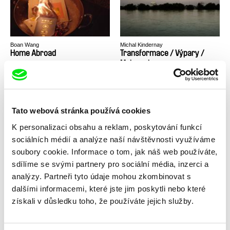
Boan Wang
Michal Kindernay
Home Abroad
Transformace / Výpary /
Melanosis
Tato webová stránka používá cookies
K personalizaci obsahu a reklam, poskytování funkcí
sociálních médií a analýze naší návštěvnosti využíváme
Tereza Plavecká
Barbora Hlaváčová, Kateřina Kaclíková,
Tadeáš Polák, Tereza Reichová
Les
Jiná perspektiva
soubory cookie. Informace o tom, jak náš web používáte,
sdílíme se svými partnery pro sociální média, inzerci a
analýzy. Partneři tyto údaje mohou zkombinovat s
dalšími informacemi, které jste jim poskytli nebo které
získali v důsledku toho, že používáte jejich služby.