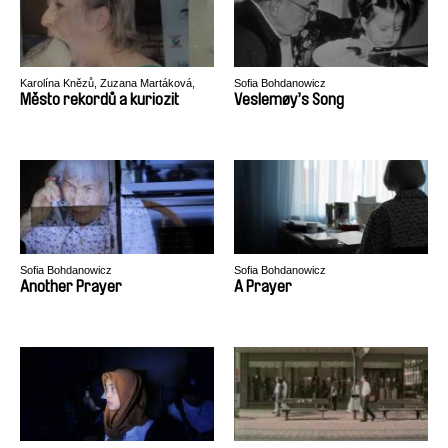
Karolína Knězů, Zuzana Martáková,
Sofia Bohdanowicz
Valerie Vítů
Město rekordů a kuriozit
Veslemøy’s Song
Sofia Bohdanowicz
Sofia Bohdanowicz
Another Prayer
A Prayer