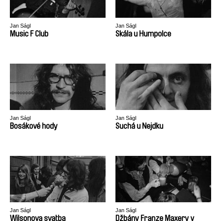
Jan Ságl
Jan Ságl
Music F Club
Skála u Humpolce
Jan Ságl
Jan Ságl
Bosákové hody
Suchá u Nejdku
Jan Ságl
Jan Ságl
Wilsonova svatba
Džbány Franze Maxery v