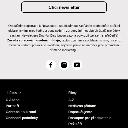
Odesláním registrace k Newsletteru souhlasím se zasíláním obchodních sdělení
elektronickými prostředky a souvisejícím zpracováním osobních údajů pro účely
zasílání Newsletteru Doc-Air Distribution s.r.o. a potvrzuji, že jsem si přečetl(a)
Zásady zpracování osobních údajů
, textu rozumím a souhlasím s ním, přičemž
beru na vědomí práva zde uvedená, zejména právo na námitky proti provádění
přímého marketingu.
F
I
Y
a
n
o
c
s
u
e
t
T
b
a
u
dafilms.cz
Filmy
o
g
b
O Alianci
A-Z
o
r
e
Partneři
Nedávno přidané
k
a
Ochrana soukromí
Doporučujeme
m
Obchodní podmínky
Dostupné pro předplatitele
Režiséři