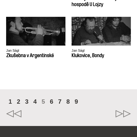
hospodě U Lojzy
Jan Ságl
Jan Ságl
Zkušebna v Argentinské
Klukovice, Bondy
1
2
3
4
5
6
7
8
9