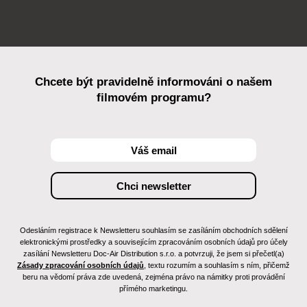
Chcete být pravidelně informováni o našem
filmovém programu?
Odesláním registrace k Newsletteru souhlasím se zasíláním obchodních sdělení
elektronickými prostředky a souvisejícím zpracováním osobních údajů pro účely
zasílání Newsletteru Doc-Air Distribution s.r.o. a potvrzuji, že jsem si přečetl(a)
Zásady zpracování osobních údajů
, textu rozumím a souhlasím s ním, přičemž
beru na vědomí práva zde uvedená, zejména právo na námitky proti provádění
přímého marketingu.