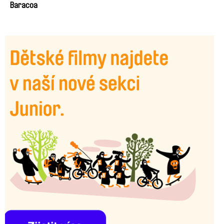
Boys
Baracoa