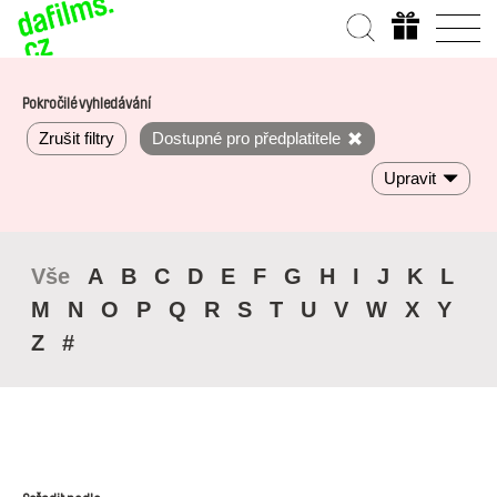
Pokročilé vyhledávání
Zrušit filtry
Dostupné pro předplatitele
Upravit
Vše
A
B
C
D
E
F
G
H
I
J
K
L
M
N
O
P
Q
R
S
T
U
V
W
X
Y
Z
#