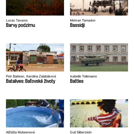
Lucas Tavares
Mehran Tamadon
Barvy podzimu
Bassidji
Petr Babinec, Karolina Zalabáková
Isabelle Tollenaere
Batalives: Baťovské životy
Battles
Alžběta Mubeenová
Guli Silberstein