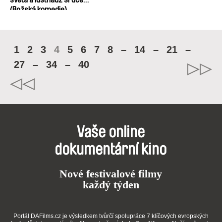
(Božská komedie)
1
2
3
4
5
6
7
8
–
14
–
21
–
27
–
34
–
40
Vaše online
dokumentární kino
Nové festivalové filmy
každý týden
Portál DAFilms.cz je výsledkem tvůrčí spolupráce 7 klíčových evropských