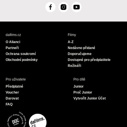
F
I
Y
a
n
o
c
s
u
e
t
T
b
a
u
dafilms.cz
Filmy
o
g
b
O Alianci
A-Z
o
r
e
Partneři
Nedávno přidané
k
a
Ochrana soukromí
Doporučujeme
m
Obchodní podmínky
Dostupné pro předplatitele
Režiséři
Pro uživatele
Pro dítě
Předplatné
Junior
Voucher
Proč Junior
Darovat
Vytvořit Junior Účet
FAQ