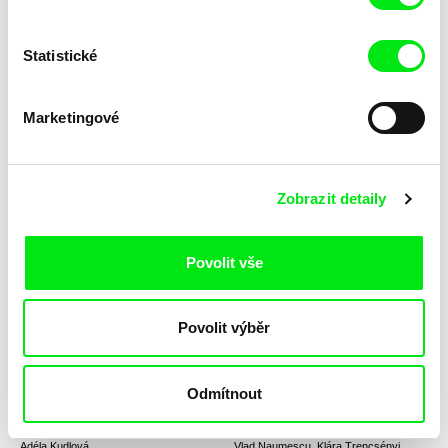
Statistické
Cheong Kin Man
David Čálek, Radim Špaček
Bezcenná fikce
Bezesné noci
Marketingové
Zobrazit detaily
Clément Cogitore
Viera Čákanyová
Povolit vše
Bielutine - In the Garden of
Bílá na bílé
Time / EN verze
Povolit výběr
Odmítnout
Adéla Kudlová
Vlad Naumescu, Klára Trencsényi