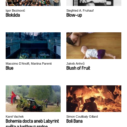
Igor Bezinović
Siegfried A. Fruhauf
Blokáda
Blow-up
Massimo D’Anolfi, Martina Parenti
Jakeb Anhvũ
Blue
Blush of Fruit
Karel Vachek
Simon Coulibaly Gillard
Bohemia docta aneb Labyrint
Boli Bana
světa a lusthauz srdce