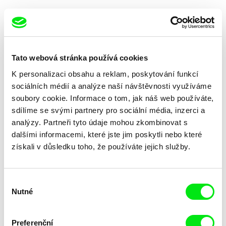
Tato webová stránka používá cookies
K personalizaci obsahu a reklam, poskytování funkcí
Gerald Igor Hauzenberger
Aya Koretzky
Beyond the Forest
Beyond the Mountains
sociálních médií a analýze naší návštěvnosti využíváme
soubory cookie. Informace o tom, jak náš web používáte,
sdílíme se svými partnery pro sociální média, inzerci a
analýzy. Partneři tyto údaje mohou zkombinovat s
dalšími informacemi, které jste jim poskytli nebo které
získali v důsledku toho, že používáte jejich služby.
Lucia Nimcova
Alina Gorlova
Beyond the Wisla
Bez očividného traumatu
Výběr
Nutné
souhlasu
Preferenční