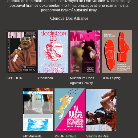
festivalů dokumentárního filmu sdružených do Doc Alliance. Naším cílem je
posouvat hranice dokumentárního filmu, propagovat jeho rozmanitost a
podporovat kvalitní autorské filmy.
Členové Doc Alliance
CPH:DOX
Doclisboa
Millennium Docs
DOK Leipzig
Against Gravity
FIDMarseille
MFDF Ji.hlava
Visions du Réel