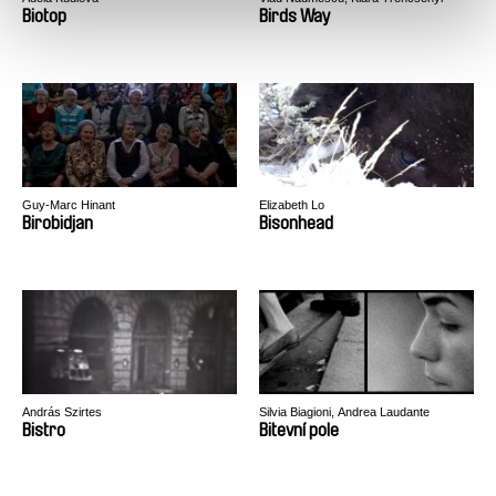
Biotop
Birds Way
Guy-Marc Hinant
Elizabeth Lo
Birobidjan
Bisonhead
András Szirtes
Silvia Biagioni, Andrea Laudante
Bistro
Bitevní pole