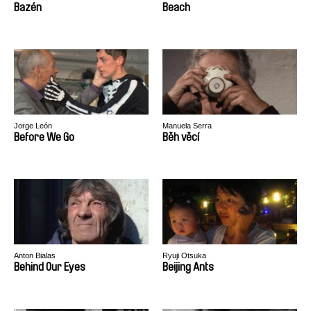
Bazén
Beach
Jorge León
Manuela Serra
Before We Go
Běh věcí
Anton Bialas
Ryuji Otsuka
Behind Our Eyes
Beijing Ants