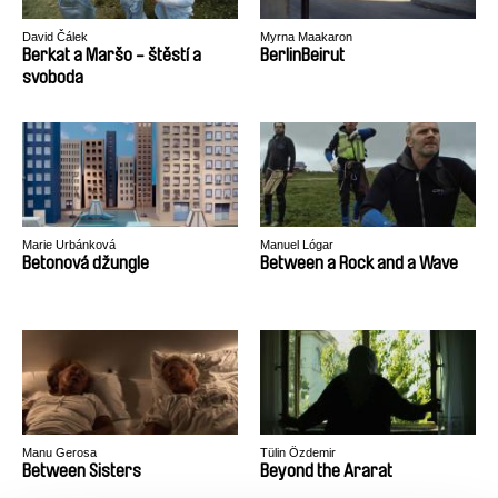
David Čálek
Myrna Maakaron
Berkat a Maršo - štěstí a
BerlinBeirut
svoboda
Marie Urbánková
Manuel Lógar
Betonová džungle
Between a Rock and a Wave
Manu Gerosa
Tülin Özdemir
Between Sisters
Beyond the Ararat