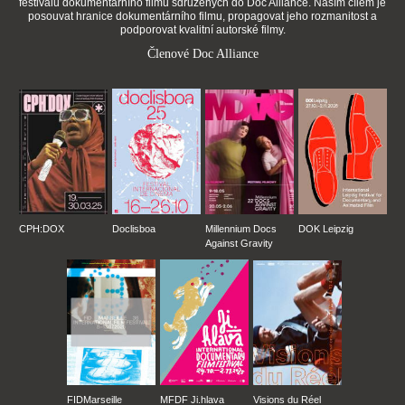
festivalů dokumentárního filmu sdružených do Doc Alliance. Naším cílem je
posouvat hranice dokumentárního filmu, propagovat jeho rozmanitost a
podporovat kvalitní autorské filmy.
Členové Doc Alliance
CPH:DOX
Doclisboa
Millennium Docs
DOK Leipzig
Against Gravity
FIDMarseille
MFDF Ji.hlava
Visions du Réel