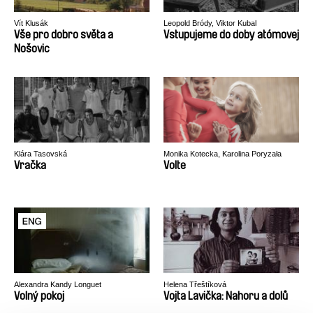
Vít Klusák
Leopold Bródy, Viktor Kubal
Vše pro dobro světa a
Vstupujeme do doby atómovej
Nošovic
Klára Tasovská
Monika Kotecka, Karolina Poryzała
Vračka
Volte
Alexandra Kandy Longuet
Helena Třeštíková
Volný pokoj
Vojta Lavička: Nahoru a dolů