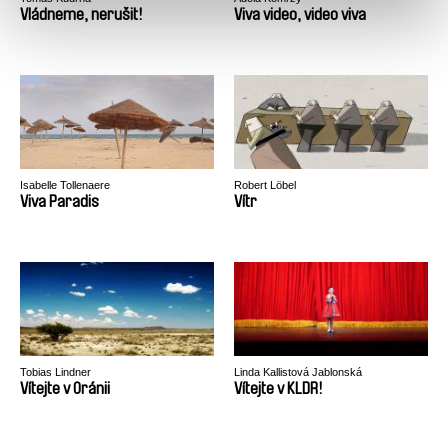
Vládneme, nerušit!
Viva video, video viva
Isabelle Tollenaere
Robert Löbel
Viva Paradis
Vítr
Tobias Lindner
Linda Kallistová Jablonská
Vítejte v Oránii
Vítejte v KLDR!