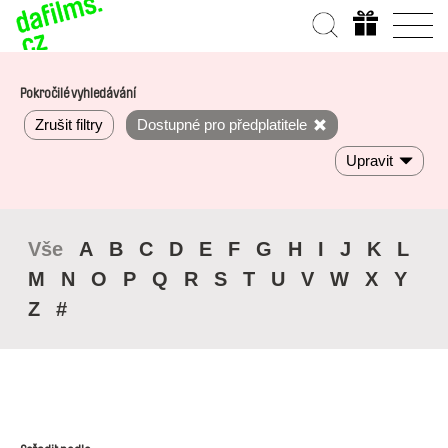
Pokročilé vyhledávání
Zrušit filtry
Dostupné pro předplatitele
Upravit
Vše
A
B
C
D
E
F
G
H
I
J
K
L
M
N
O
P
Q
R
S
T
U
V
W
X
Y
Z
#