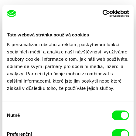
Tato webová stránka používá cookies
K personalizaci obsahu a reklam, poskytování funkcí
Jerzy Śladkowski
Paulo Carneiro
Vodka Factory
Voda pro Tabato
sociálních médií a analýze naší návštěvnosti využíváme
soubory cookie. Informace o tom, jak náš web používáte,
sdílíme se svými partnery pro sociální média, inzerci a
analýzy. Partneři tyto údaje mohou zkombinovat s
dalšími informacemi, které jste jim poskytli nebo které
získali v důsledku toho, že používáte jejich služby.
Martin Slivka
Marika Pecháčková
Voda a práce
Vnitroblok
Výběr
Nutné
souhlasu
Preferenční