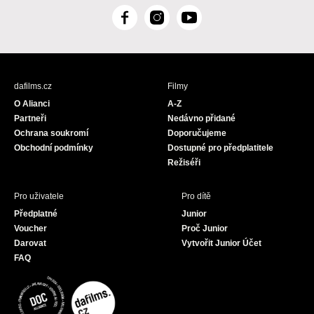
F
I
Y
a
n
o
c
s
u
e
t
T
b
a
u
dafilms.cz
Filmy
o
g
b
O Alianci
A-Z
o
r
e
Partneři
Nedávno přidané
k
a
Ochrana soukromí
Doporučujeme
m
Obchodní podmínky
Dostupné pro předplatitele
Režiséři
Pro uživatele
Pro dítě
Předplatné
Junior
Voucher
Proč Junior
Darovat
Vytvořit Junior Účet
FAQ