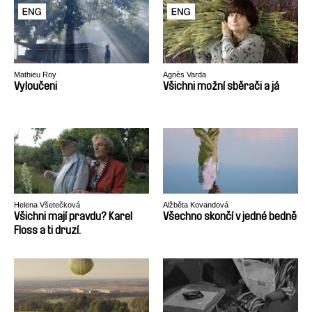
Mathieu Roy
Agnès Varda
Vyloučeni
Všichni možní sběrači a já
Helena Všetečková
Alžběta Kovandová
Všichni mají pravdu? Karel
Všechno skončí v jedné bedně
Floss a ti druzí.