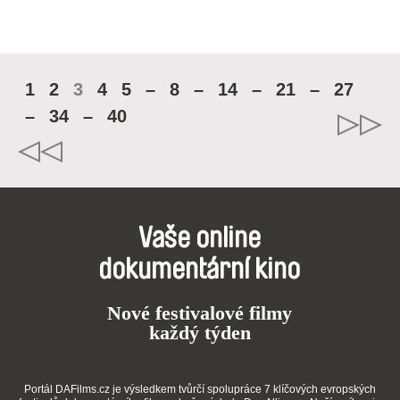
1
2
3
4
5
–
8
–
14
–
21
–
27
–
34
–
40
Vaše online
dokumentární kino
Nové festivalové filmy
každý týden
Portál DAFilms.cz je výsledkem tvůrčí spolupráce 7 klíčových evropských