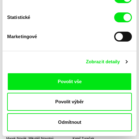
Statistické
Dmitry Bogolyubov
Javier Bellido Valdivia
Provinční městečko E
Prosté
Marketingové
Zobrazit detaily
MAFI
Liwaa Yazji
Povolit vše
Propaganda
Prokletí
Povolit výběr
Odmítnout
Marek Novák, Mikuláš Novotný
Kateř Tureček