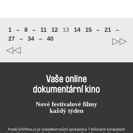
1
–
8
–
11
12
13
14
15
–
21
–
27
–
34
–
40
Vaše online
dokumentární kino
Nové festivalové filmy
každý týden
Portál DAFilms.cz je výsledkem tvůrčí spolupráce 7 klíčových evropských