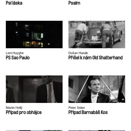
Psí láska
Psalm
Leni Huyghe
Dušan Hanák
PS Sao Paulo
Přišel k nám Old Shatterhand
Martin Hollý
Peter Solan
Případ pro obhájce
Případ Barnabáš Kos