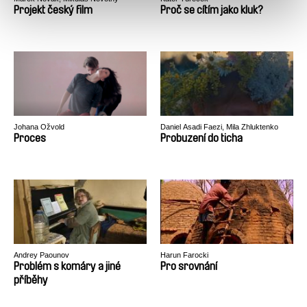
Projekt český film
Proč se cítím jako kluk?
Johana Ožvold
Daniel Asadi Faezi, Mila Zhluktenko
Proces
Probuzení do ticha
Andrey Paounov
Harun Farocki
Problém s komáry a jiné
Pro srovnání
příběhy