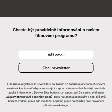
Chcete být pravidelně informováni o našem
filmovém programu?
Odesláním registrace k Newsletteru souhlasím se zasíláním obchodních sdělení
elektronickými prostředky a souvisejícím zpracováním osobních údajů pro účely
zasílání Newsletteru Doc-Air Distribution s.r.o. a potvrzuji, že jsem si přečetl(a)
Zásady zpracování osobních údajů
, textu rozumím a souhlasím s ním, přičemž
beru na vědomí práva zde uvedená, zejména právo na námitky proti provádění
přímého marketingu.