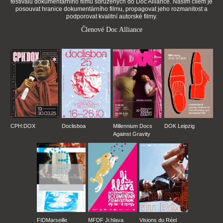
festivalů dokumentárního filmu sdružených do Doc Alliance. Naším cílem je
posouvat hranice dokumentárního filmu, propagovat jeho rozmanitost a
podporovat kvalitní autorské filmy.
Členové Doc Alliance
CPH:DOX
Doclisboa
Millennium Docs
DOK Leipzig
Against Gravity
FIDMarseille
MFDF Ji.hlava
Visions du Réel