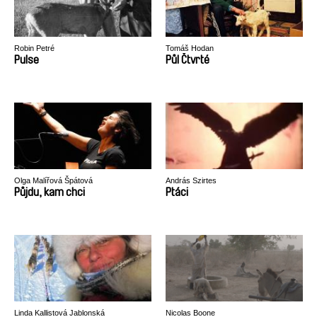
Robin Petré
Tomáš Hodan
Pulse
Půl Čtvrté
Olga Malířová Špátová
András Szirtes
Půjdu, kam chci
Ptáci
Linda Kallistová Jablonská
Nicolas Boone