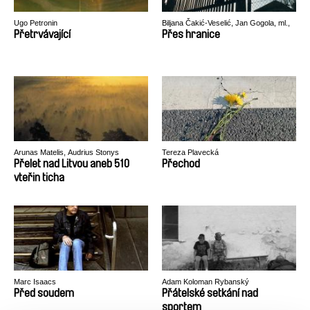
Ugo Petronin
Biljana Čakić-Veselić, Jan Gogola, ml.,
Peter Kerekes, Róbert Lakatos, Paweł
Přetrvávající
Přes hranice
Łoziński
Arunas Matelis, Audrius Stonys
Tereza Plavecká
Přelet nad Litvou aneb 510
Přechod
vteřin ticha
Marc Isaacs
Adam Koloman Rybanský
Před soudem
Přátelské setkání nad
sportem