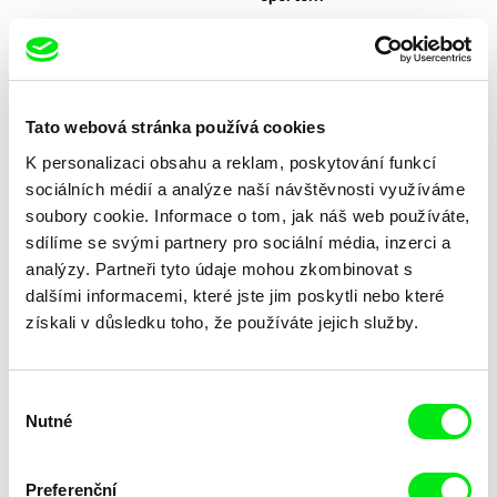
Tato webová stránka používá cookies
K personalizaci obsahu a reklam, poskytování funkcí
Thomas A. Østbye
Lenka Jirků
Pryč z Norska
První poslední cesta
sociálních médií a analýze naší návštěvnosti využíváme
soubory cookie. Informace o tom, jak náš web používáte,
sdílíme se svými partnery pro sociální média, inzerci a
analýzy. Partneři tyto údaje mohou zkombinovat s
dalšími informacemi, které jste jim poskytli nebo které
získali v důsledku toho, že používáte jejich služby.
Laila Pakalniņa
Federico Ferrone, Michele Manzolini
První most
Průnik
Výběr
Nutné
souhlasu
Preferenční