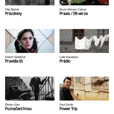
Filip Blažek
Bruno Moraes Cabral
Prázdniny
Praxis / EN verze
Robert Sedláček
Laila Pakalniņa
Pravidla lži
Prádlo
Štefan Uher
Paul Devlin
Poznačení tmou
Power Trip