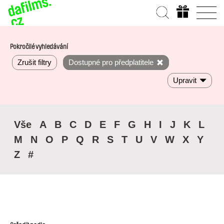
Pokročilé vyhledávání
Zrušit filtry
Dostupné pro předplatitele
Upravit
Vše
A
B
C
D
E
F
G
H
I
J
K
L
M
N
O
P
Q
R
S
T
U
V
W
X
Y
Z
#