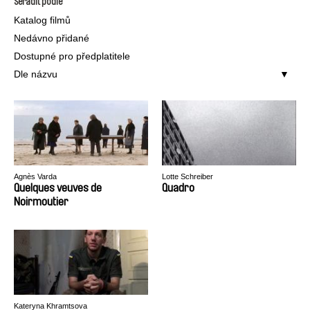
Seřadit podle
Katalog filmů
Nedávno přidané
Dostupné pro předplatitele
Dle názvu
Agnès Varda
Lotte Schreiber
Quelques veuves de
Quadro
Noirmoutier
Kateryna Khramtsova