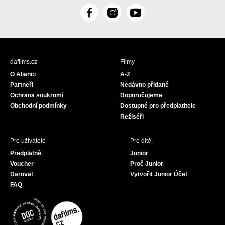
F
I
Y
a
n
o
c
s
u
e
t
T
b
a
u
dafilms.cz
Filmy
o
g
b
O Alianci
A-Z
o
r
e
Partneři
Nedávno přidané
k
a
Ochrana soukromí
Doporučujeme
m
Obchodní podmínky
Dostupné pro předplatitele
Režiséři
Pro uživatele
Pro dítě
Předplatné
Junior
Voucher
Proč Junior
Darovat
Vytvořit Junior Účet
FAQ