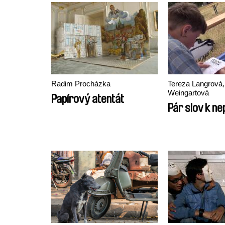
Radim Procházka
Tereza Langrová,
Weingartová
Papírový atentát
Pár slov k ne