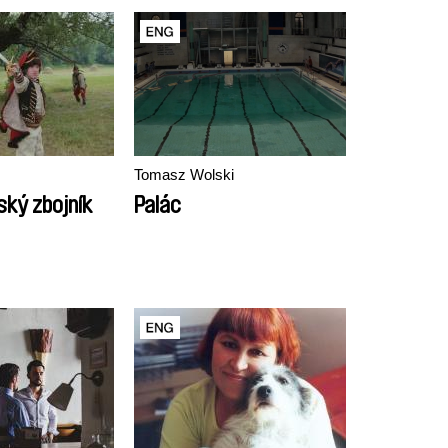
Tomasz Wolski
ský zbojník
Palác