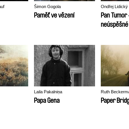
auf
Šimon Gogola
Ondřej Lidický
Paměť ve vězení
Pan Tumor 
neúspěšné 
veleúspěšn
napříč cel
organism
Laila Pakalniņa
Ruth Beckerm
Papa Gena
Paper Brid