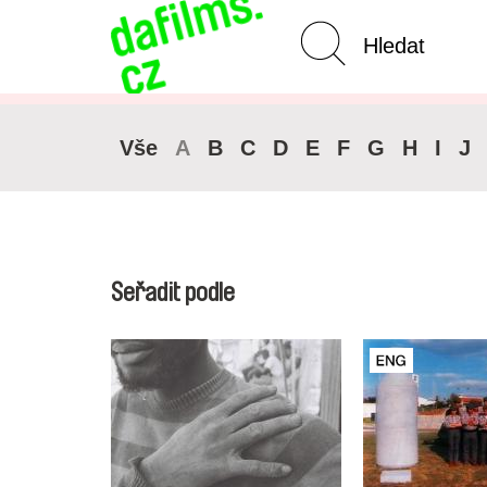
Pokročilé vyhledávání
Zrušit 
Vše
A
B
C
D
E
F
G
H
I
J
Seřadit podle