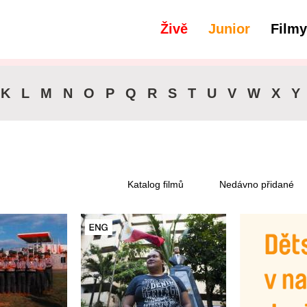
Živě
Junior
Filmy
filtry
Dostupné pro předplatitele
K
L
M
N
O
P
Q
R
S
T
U
V
W
X
Y
Katalog filmů
Nedávno přidané