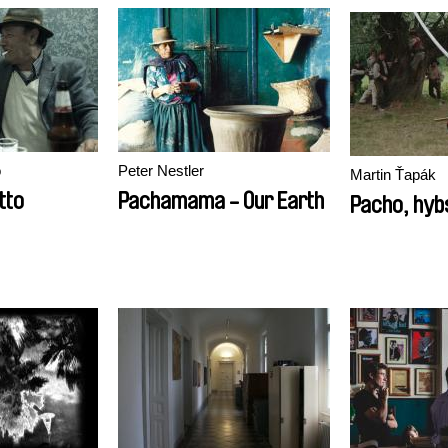
o
Peter Nestler
Martin Ťapák
tto
Pachamama - Our Earth
Pacho, hyb