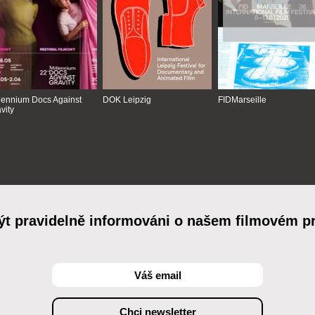
lennium Docs Against
DOK Leipzig
FIDMarseille
vity
ýt pravidelně informováni o našem filmovém 