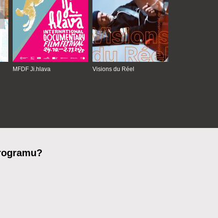
MFDF Ji.hlava
Visions du Réel
programu?