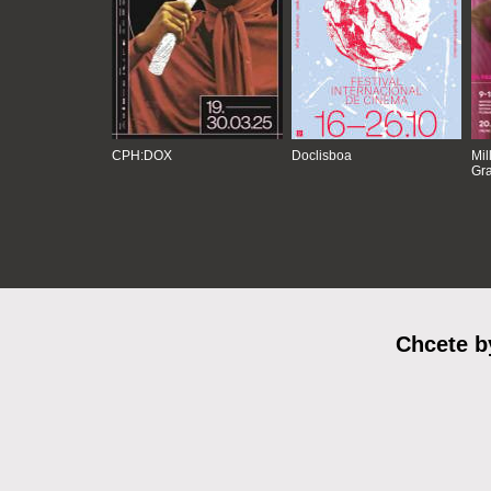
CPH:DOX
Doclisboa
Mil
Gra
Chcete b