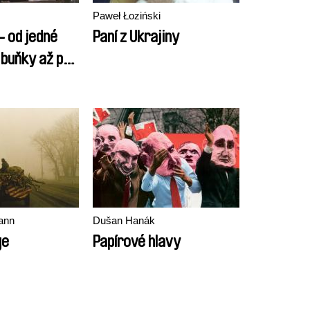
Paweł Łoziński
- od jedné
Paní z Ukrajiny
buňky až po
ý projekt
ým
em
ann
Dušan Hanák
ge
Papírové hlavy