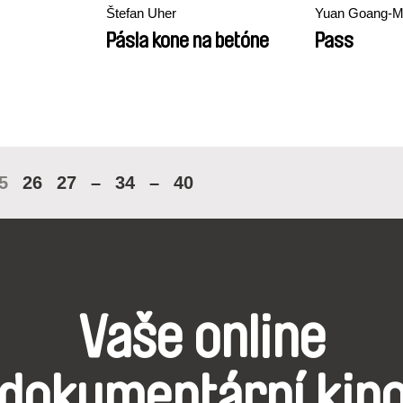
Štefan Uher
Yuan Goang-M
Pásla kone na betóne
Pass
5
26
27
–
34
–
40
Vaše online
dokumentární kin