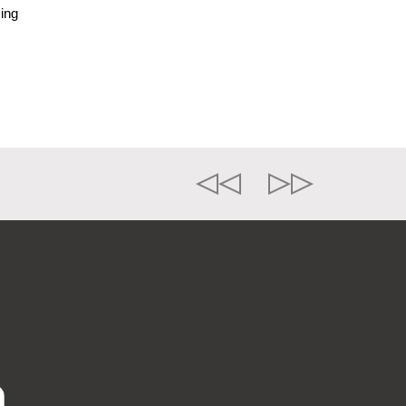
ing
o