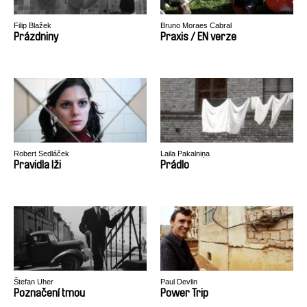
Filip Blažek
Bruno Moraes Cabral
Prázdniny
Praxis / EN verze
Robert Sedláček
Laila Pakalniņa
Pravidla lži
Prádlo
Štefan Uher
Paul Devlin
Poznačení tmou
Power Trip