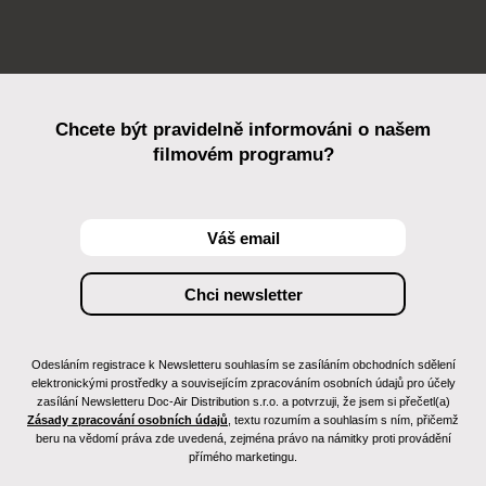
Chcete být pravidelně informováni o našem
filmovém programu?
Odesláním registrace k Newsletteru souhlasím se zasíláním obchodních sdělení
elektronickými prostředky a souvisejícím zpracováním osobních údajů pro účely
zasílání Newsletteru Doc-Air Distribution s.r.o. a potvrzuji, že jsem si přečetl(a)
Zásady zpracování osobních údajů
, textu rozumím a souhlasím s ním, přičemž
beru na vědomí práva zde uvedená, zejména právo na námitky proti provádění
přímého marketingu.