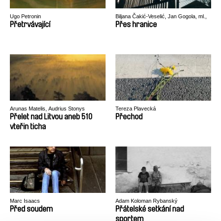
Ugo Petronin
Biljana Čakić-Veselić, Jan Gogola, ml.,
Peter Kerekes, Róbert Lakatos, Paweł
Přetrvávající
Přes hranice
Łoziński
Arunas Matelis, Audrius Stonys
Tereza Plavecká
Přelet nad Litvou aneb 510
Přechod
vteřin ticha
Marc Isaacs
Adam Koloman Rybanský
Před soudem
Přátelské setkání nad
sportem