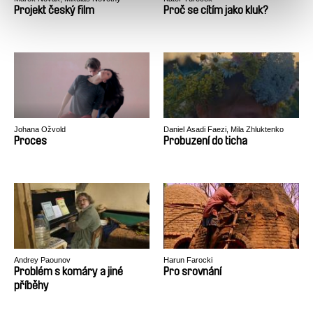
Projekt český film
Proč se cítím jako kluk?
Johana Ožvold
Daniel Asadi Faezi, Mila Zhluktenko
Proces
Probuzení do ticha
Andrey Paounov
Harun Farocki
Problém s komáry a jiné
Pro srovnání
příběhy