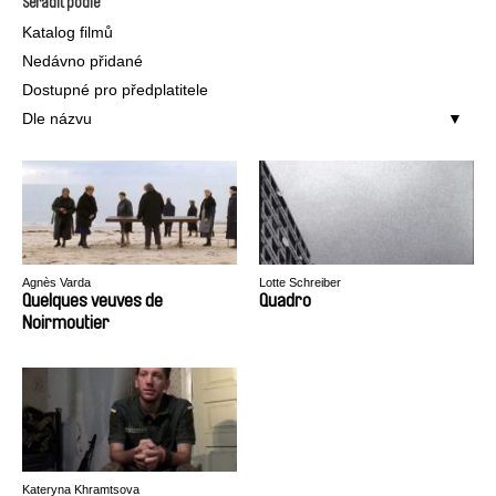
Seřadit podle
Katalog filmů
Nedávno přidané
Dostupné pro předplatitele
Dle názvu
Agnès Varda
Lotte Schreiber
Quelques veuves de
Quadro
Noirmoutier
Kateryna Khramtsova