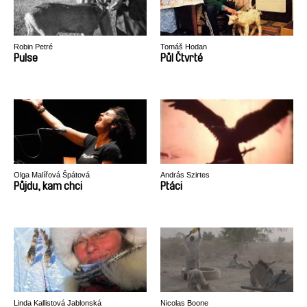
Robin Petré
Tomáš Hodan
Pulse
Půl Čtvrté
Olga Malířová Špátová
András Szirtes
Půjdu, kam chci
Ptáci
Linda Kallistová Jablonská
Nicolas Boone