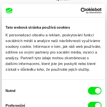
Tato webová stránka používá cookies
K personalizaci obsahu a reklam, poskytování funkcí
Thomas A. Østbye
Lenka Jirků
Pryč z Norska
První poslední cesta
sociálních médií a analýze naší návštěvnosti využíváme
soubory cookie. Informace o tom, jak náš web používáte,
sdílíme se svými partnery pro sociální média, inzerci a
analýzy. Partneři tyto údaje mohou zkombinovat s
dalšími informacemi, které jste jim poskytli nebo které
získali v důsledku toho, že používáte jejich služby.
Laila Pakalniņa
Federico Ferrone, Michele Manzolini
První most
Průnik
Výběr
Nutné
souhlasu
Preferenční