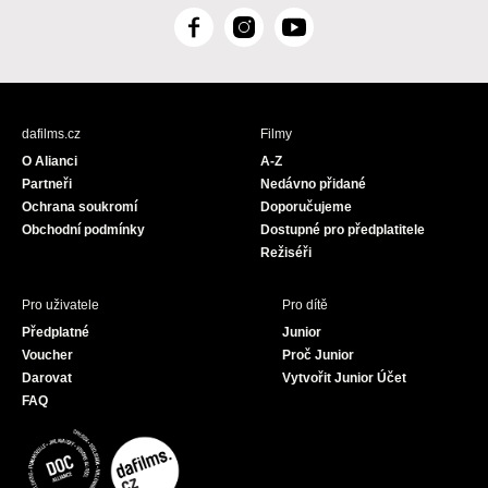
F
I
Y
a
n
o
c
s
u
e
t
T
b
a
u
dafilms.cz
Filmy
o
g
b
O Alianci
A-Z
o
r
e
Partneři
Nedávno přidané
k
a
Ochrana soukromí
Doporučujeme
m
Obchodní podmínky
Dostupné pro předplatitele
Režiséři
Pro uživatele
Pro dítě
Předplatné
Junior
Voucher
Proč Junior
Darovat
Vytvořit Junior Účet
FAQ