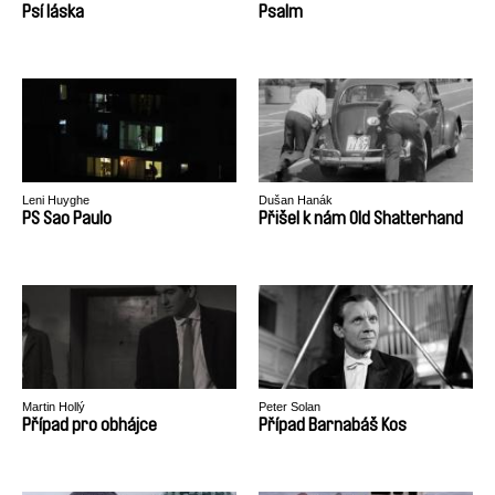
Psí láska
Psalm
Leni Huyghe
Dušan Hanák
PS Sao Paulo
Přišel k nám Old Shatterhand
Martin Hollý
Peter Solan
Případ pro obhájce
Případ Barnabáš Kos