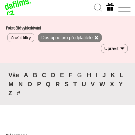
Pokročilé vyhledávání
Zrušit filtry
Dostupné pro předplatitele
Upravit
Vše
A
B
C
D
E
F
G
H
I
J
K
L
M
N
O
P
Q
R
S
T
U
V
W
X
Y
Z
#