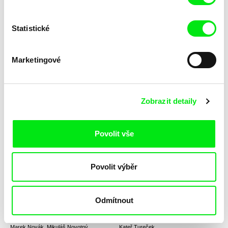
Statistické
Dmitry Bogolyubov
Javier Bellido Valdivia
Provinční městečko E
Prosté
Marketingové
Zobrazit detaily
MAFI
Liwaa Yazji
Povolit vše
Propaganda
Prokletí
Povolit výběr
Odmítnout
Marek Novák, Mikuláš Novotný
Kateř Tureček