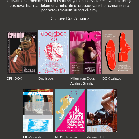
festivalů dokumentárního filmu sdružených do Doc Alliance. Naším cílem je
posouvat hranice dokumentárního filmu, propagovat jeho rozmanitost a
podporovat kvalitní autorské filmy.
Členové Doc Alliance
CPH:DOX
Doclisboa
Millennium Docs
DOK Leipzig
Against Gravity
FIDMarseille
MFDF Ji.hlava
Visions du Réel