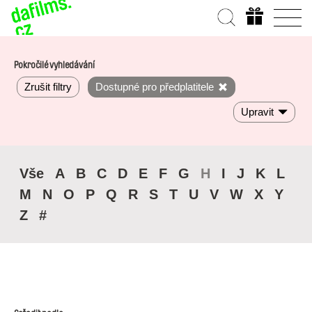
Pokročilé vyhledávání
Zrušit filtry
Dostupné pro předplatitele
Upravit
Vše
A
B
C
D
E
F
G
H
I
J
K
L
M
N
O
P
Q
R
S
T
U
V
W
X
Y
Z
#