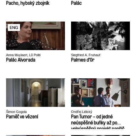
Pacho, hybský zbojník
Palác
Anna Muylaert, Lô Politi
Siegfried A. Fruhauf
Palác Alvorada
Palmes d'Or
Šimon Gogola
Ondřej Lidický
Paměť ve vězení
Pan Tumor - od jedné
neúspěšné buňky až po
veleúspěšný projekt napříč
celým organismem