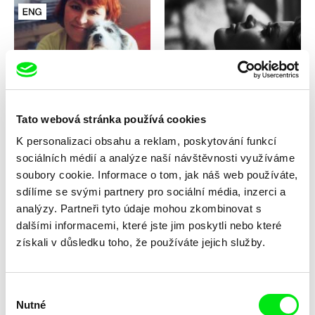
Paweł Łoziński
Štefan Uher
Paní z Ukrajiny
Panna zázračnica
Tato webová stránka používá cookies
K personalizaci obsahu a reklam, poskytování funkcí
sociálních médií a analýze naší návštěvnosti využíváme
soubory cookie. Informace o tom, jak náš web používáte,
sdílíme se svými partnery pro sociální média, inzerci a
Charlene Shih
analýzy. Partneři tyto údaje mohou zkombinovat s
Laila Pakalniņa
Papa Blue
Papa Gena
dalšími informacemi, které jste jim poskytli nebo které
získali v důsledku toho, že používáte jejich služby.
Výběr
Nutné
souhlasu