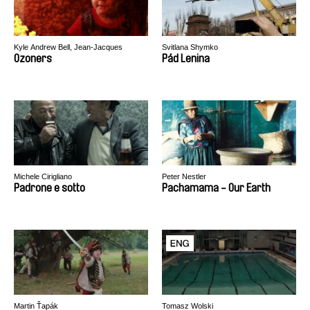
Kyle Andrew Bell, Jean-Jacques
Svitlana Shymko
Martinod
Ozoners
Pád Lenina
Michele Cirigliano
Peter Nestler
Padrone e sotto
Pachamama - Our Earth
Martin Ťapák
Tomasz Wolski