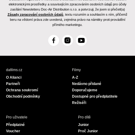
elektronickými prostředky a souvisejícím zpracováním osobních údajů pro účely
zasílání Newsletteru Doc-Air Distribution s.r.o. a potvrzuji, že jsem si přečetl(a)
Zásady zpracování osobních údajů
, textu rozumím a souhlasím s ním, přičemž
beru na vědomí práva zde uvedená, zejména právo na námitky proti provádění
přímého marketingu.
F
I
Y
a
n
o
c
s
u
e
t
T
b
a
u
dafilms.cz
Filmy
o
g
b
O Alianci
A-Z
o
r
e
Partneři
Nedávno přidané
k
a
Ochrana soukromí
Doporučujeme
m
Obchodní podmínky
Dostupné pro předplatitele
Režiséři
Pro uživatele
Pro dítě
Předplatné
Junior
Voucher
Proč Junior