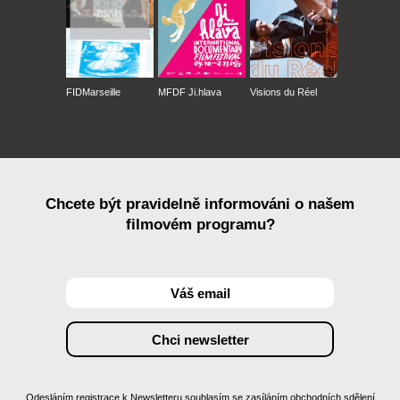
FIDMarseille
MFDF Ji.hlava
Visions du Réel
Chcete být pravidelně informováni o našem
filmovém programu?
Odesláním registrace k Newsletteru souhlasím se zasíláním obchodních sdělení