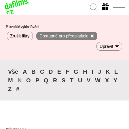
Pokročilé vyhledávání
Zrušit filtry
Dostupné pro předplatitele
Upravit
Vše
A
B
C
D
E
F
G
H
I
J
K
L
M
N
O
P
Q
R
S
T
U
V
W
X
Y
Z
#