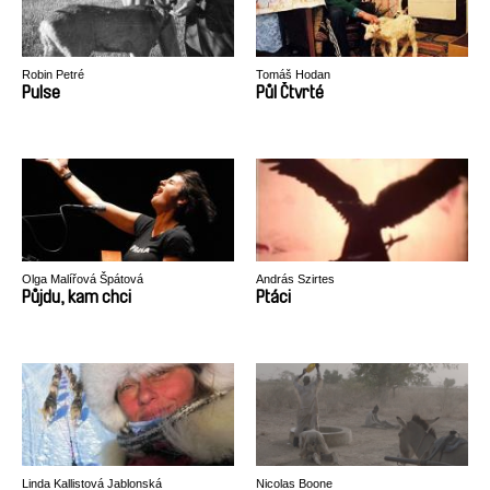
Robin Petré
Tomáš Hodan
Pulse
Půl Čtvrté
Olga Malířová Špátová
András Szirtes
Půjdu, kam chci
Ptáci
Linda Kallistová Jablonská
Nicolas Boone