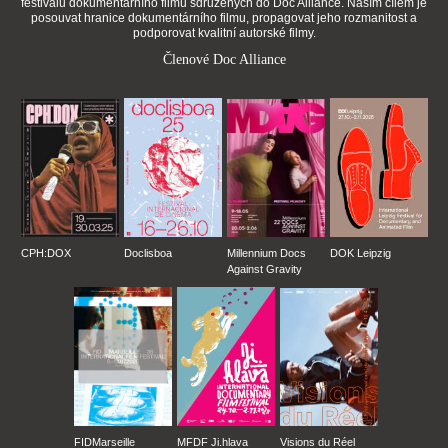
festivalů dokumentárního filmu sdružených do Doc Alliance. Naším cílem je
posouvat hranice dokumentárního filmu, propagovat jeho rozmanitost a
podporovat kvalitní autorské filmy.
Členové Doc Alliance
CPH:DOX
Doclisboa
Millennium Docs
DOK Leipzig
Against Gravity
FIDMarseille
MFDF Ji.hlava
Visions du Réel