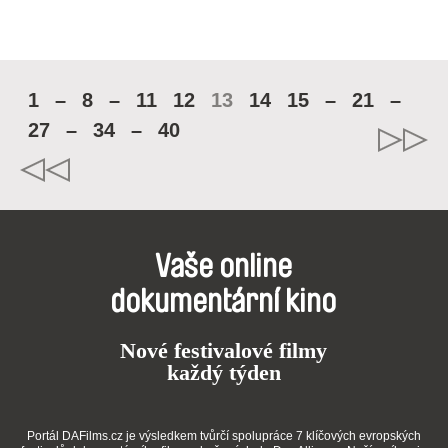
1
–
8
–
11
12
13
14
15
–
21
–
27
–
34
–
40
Vaše online
dokumentární kino
Nové festivalové filmy
každý týden
Portál DAFilms.cz je výsledkem tvůrčí spolupráce 7 klíčových evropských