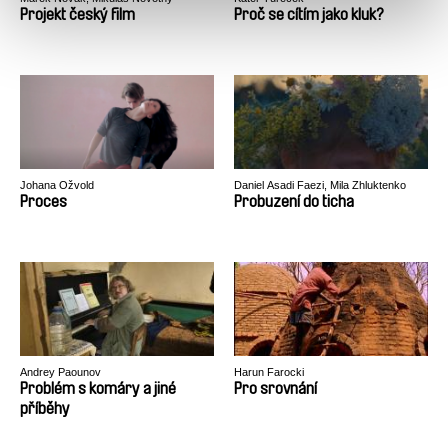
Projekt český film
Proč se cítím jako kluk?
Johana Ožvold
Daniel Asadi Faezi, Mila Zhluktenko
Proces
Probuzení do ticha
Andrey Paounov
Harun Farocki
Problém s komáry a jiné
Pro srovnání
příběhy