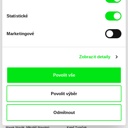
Statistické
Dmitry Bogolyubov
Javier Bellido Valdivia
Provinční městečko E
Prosté
Marketingové
Zobrazit detaily
MAFI
Liwaa Yazji
Povolit vše
Propaganda
Prokletí
Povolit výběr
Odmítnout
Marek Novák, Mikuláš Novotný
Kateř Tureček