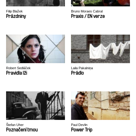
Filip Blažek
Bruno Moraes Cabral
Prázdniny
Praxis / EN verze
Robert Sedláček
Laila Pakalniņa
Pravidla lži
Prádlo
Štefan Uher
Paul Devlin
Poznačení tmou
Power Trip