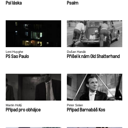
Psí láska
Psalm
Leni Huyghe
Dušan Hanák
PS Sao Paulo
Přišel k nám Old Shatterhand
Martin Hollý
Peter Solan
Případ pro obhájce
Případ Barnabáš Kos