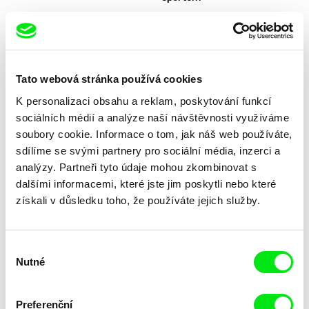
Tato webová stránka používá cookies
K personalizaci obsahu a reklam, poskytování funkcí
Thomas A. Østbye
Lenka Jirků
Pryč z Norska
První poslední cesta
sociálních médií a analýze naší návštěvnosti využíváme
soubory cookie. Informace o tom, jak náš web používáte,
sdílíme se svými partnery pro sociální média, inzerci a
analýzy. Partneři tyto údaje mohou zkombinovat s
dalšími informacemi, které jste jim poskytli nebo které
získali v důsledku toho, že používáte jejich služby.
Laila Pakalniņa
Federico Ferrone, Michele Manzolini
První most
Průnik
Výběr
Nutné
souhlasu
Preferenční