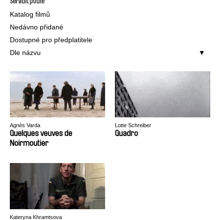
Seřadit podle
Katalog filmů
Nedávno přidané
Dostupné pro předplatitele
Dle názvu
Agnès Varda
Lotte Schreiber
Quelques veuves de
Quadro
Noirmoutier
Kateryna Khramtsova