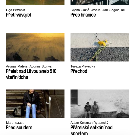
Ugo Petronin
Biljana Čakić-Veselić, Jan Gogola, ml.,
Peter Kerekes, Róbert Lakatos, Paweł
Přetrvávající
Přes hranice
Łoziński
Arunas Matelis, Audrius Stonys
Tereza Plavecká
Přelet nad Litvou aneb 510
Přechod
vteřin ticha
Marc Isaacs
Adam Koloman Rybanský
Před soudem
Přátelské setkání nad
sportem