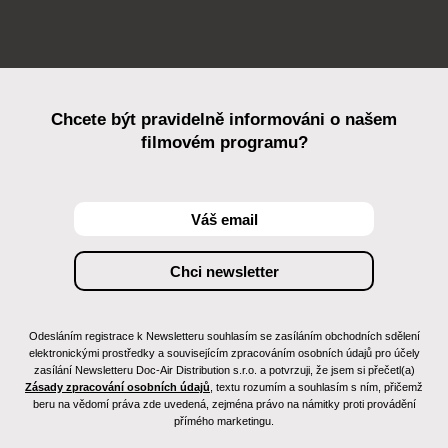
Chcete být pravidelně informováni o našem
filmovém programu?
Odesláním registrace k Newsletteru souhlasím se zasíláním obchodních sdělení
elektronickými prostředky a souvisejícím zpracováním osobních údajů pro účely
zasílání Newsletteru Doc-Air Distribution s.r.o. a potvrzuji, že jsem si přečetl(a)
Zásady zpracování osobních údajů
, textu rozumím a souhlasím s ním, přičemž
beru na vědomí práva zde uvedená, zejména právo na námitky proti provádění
přímého marketingu.