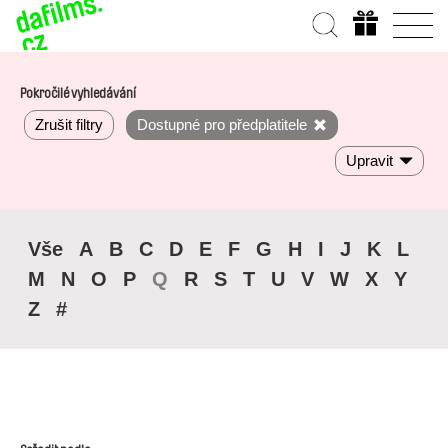
Pokročilé vyhledávání
Zrušit filtry
Dostupné pro předplatitele
Upravit
Vše
A
B
C
D
E
F
G
H
I
J
K
L
M
N
O
P
Q
R
S
T
U
V
W
X
Y
Z
#