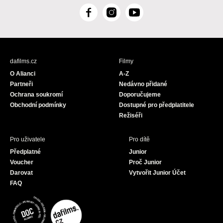
F
I
Y
a
n
o
c
s
u
e
t
T
b
a
u
dafilms.cz
Filmy
o
g
b
O Alianci
A-Z
o
r
e
Partneři
Nedávno přidané
k
a
Ochrana soukromí
Doporučujeme
m
Obchodní podmínky
Dostupné pro předplatitele
Režiséři
Pro uživatele
Pro dítě
Předplatné
Junior
Voucher
Proč Junior
Darovat
Vytvořit Junior Účet
FAQ