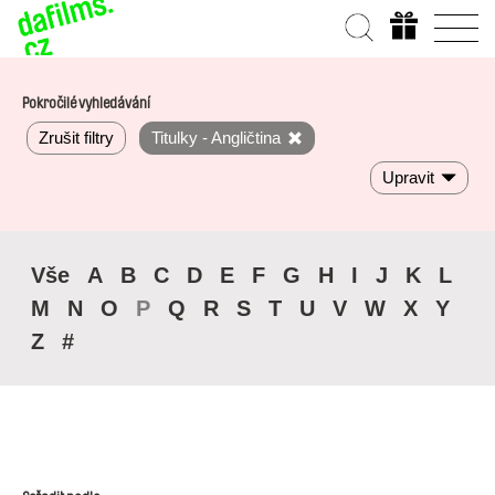
Pokročilé vyhledávání
Zrušit filtry
Titulky - Angličtina
Upravit
Vše
A
B
C
D
E
F
G
H
I
J
K
L
M
N
O
P
Q
R
S
T
U
V
W
X
Y
Z
#