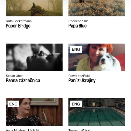
Ruth Beckermann
Charlene Shih
Paper Bridge
Papa Blue
Štefan Uher
Paweł Łoziński
Panna zázračnica
Paní z Ukrajiny
Anna Muylaert, Lô Politi
Tomasz Wolski