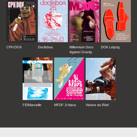
CPH:DOX
Doclisboa
Millennium Docs
DOK Leipzig
Against Gravity
FIDMarseille
MFDF Ji.hlava
Visions du Réel