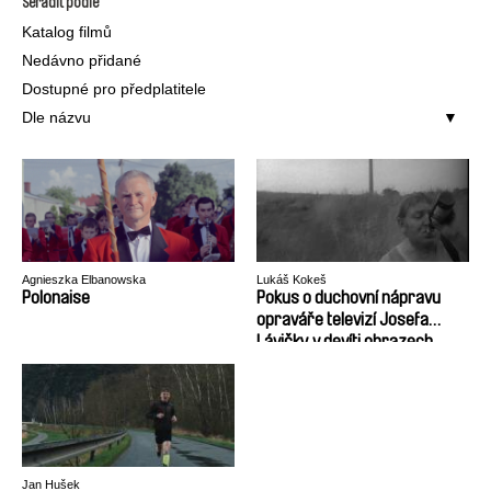
Seřadit podle
Katalog filmů
Nedávno přidané
Dostupné pro předplatitele
Dle názvu
Agnieszka Elbanowska
Lukáš Kokeš
Polonaise
Pokus o duchovní nápravu
opraváře televizí Josefa
Lávičky v devíti obrazech
Jan Hušek