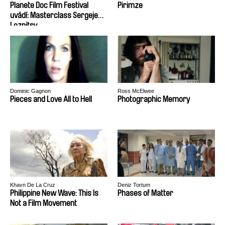
Planete Doc Film Festival
Pirimze
uvádí: Masterclass Sergeje
Loznitsy
Dominic Gagnon
Ross McElwee
Pieces and Love All to Hell
Photographic Memory
Khavn De La Cruz
Deniz Tortum
Philippine New Wave: This Is
Phases of Matter
Not a Film Movement