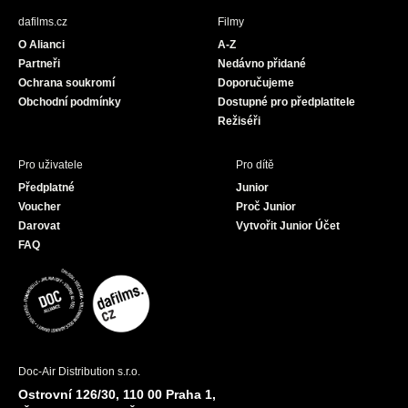
b
a
u
dafilms.cz
Filmy
o
g
b
O Alianci
A-Z
o
r
e
Partneři
Nedávno přidané
k
a
Ochrana soukromí
Doporučujeme
m
Obchodní podmínky
Dostupné pro předplatitele
Režiséři
Pro uživatele
Pro dítě
Předplatné
Junior
Voucher
Proč Junior
Darovat
Vytvořit Junior Účet
FAQ
Doc-Air Distribution s.r.o.
Ostrovní 126/30, 110 00 Praha 1,