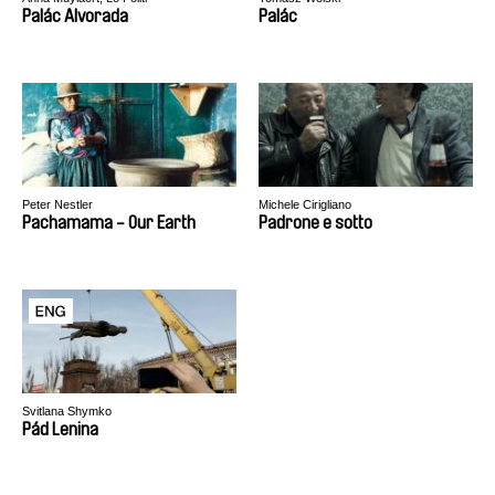
Palác Alvorada
Palác
Peter Nestler
Michele Cirigliano
Pachamama - Our Earth
Padrone e sotto
Svitlana Shymko
Pád Lenina