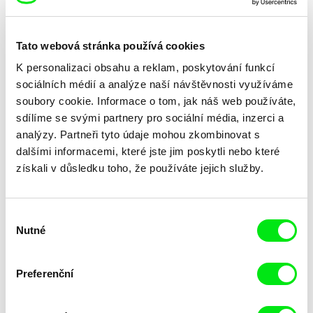
Krzysztof Kaczmarek
Viktor Kossakovsky
Pawel and Wawel
Pavel & Lyalya
Tato webová stránka používá cookies
K personalizaci obsahu a reklam, poskytování funkcí
sociálních médií a analýze naší návštěvnosti využíváme
soubory cookie. Informace o tom, jak náš web používáte,
sdílíme se svými partnery pro sociální média, inzerci a
analýzy. Partneři tyto údaje mohou zkombinovat s
dalšími informacemi, které jste jim poskytli nebo které
Štefan Uher
Jana Boršková
Pásla kone na betóne
Pasažéři
získali v důsledku toho, že používáte jejich služby.
Výběr
Nutné
souhlasu
Preferenční
Jesse Alk
Omar A. Razzak
Pariah Dog
Paradiso