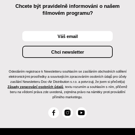
Chcete být pravidelně informováni o našem
filmovém programu?
Odesláním registrace k Newsletteru souhlasím se zasíláním obchodních sdělení
elektronickými prostředky a souvisejícím zpracováním osobních údajů pro účely
zasílání Newsletteru Doc-Air Distribution s.r.o. a potvrzuji, že jsem si přečetl(a)
Zásady zpracování osobních údajů
, textu rozumím a souhlasím s ním, přičemž
beru na vědomí práva zde uvedená, zejména právo na námitky proti provádění
přímého marketingu.
F
I
Y
a
n
o
c
s
u
e
t
T