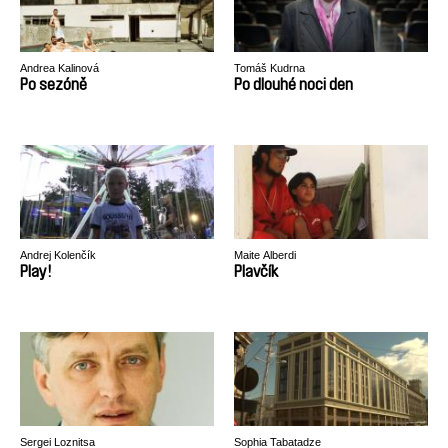
Andrea Kalinová
Tomáš Kudrna
Po sezóně
Po dlouhé noci den
Andrej Kolenčík
Maite Alberdi
Play!
Plavčík
Sergei Loznitsa
Sophia Tabatadze