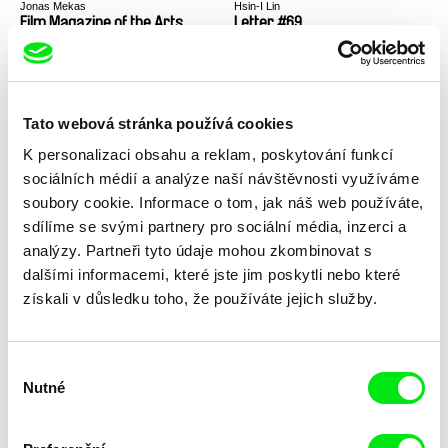
Jonas Mekas
Hsin-I Lin
Film Magazine of the Arts
Letter #69
Tato webová stránka používá cookies
K personalizaci obsahu a reklam, poskytování funkcí
sociálních médií a analýze naší návštěvnosti využíváme
Harun Farocki
Chun-tien Chen
soubory cookie. Informace o tom, jak náš web používáte,
Neuhasitelný oheň
In Memory of the Chinatown
sdílíme se svými partnery pro sociální média, inzerci a
analýzy. Partneři tyto údaje mohou zkombinovat s
dalšími informacemi, které jste jim poskytli nebo které
získali v důsledku toho, že používáte jejich služby.
Výběr
Sandra Bastašić, Damian Nenadić
Dane Komljen
Nutné
souhlasu
Artist on Vacation
Tiny Bird