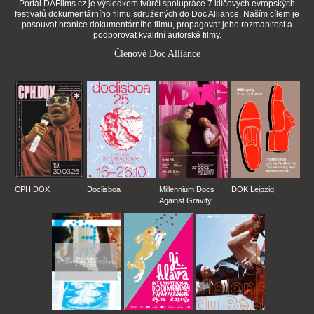
Portál DAFilms.cz je výsledkem tvůrčí spolupráce 7 klíčových evropských
festivalů dokumentárního filmu sdružených do Doc Alliance. Naším cílem je
posouvat hranice dokumentárního filmu, propagovat jeho rozmanitost a
podporovat kvalitní autorské filmy.
Členové Doc Alliance
CPH:DOX
Doclisboa
Millennium Docs
DOK Leipzig
Against Gravity