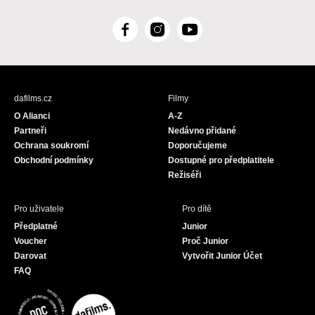
F
I
Y
a
n
o
c
s
u
e
t
T
b
a
u
dafilms.cz
Filmy
o
g
b
O Alianci
A-Z
o
r
e
Partneři
Nedávno přidané
k
a
Ochrana soukromí
Doporučujeme
m
Obchodní podmínky
Dostupné pro předplatitele
Režiséři
Pro uživatele
Pro dítě
Předplatné
Junior
Voucher
Proč Junior
Darovat
Vytvořit Junior Účet
FAQ