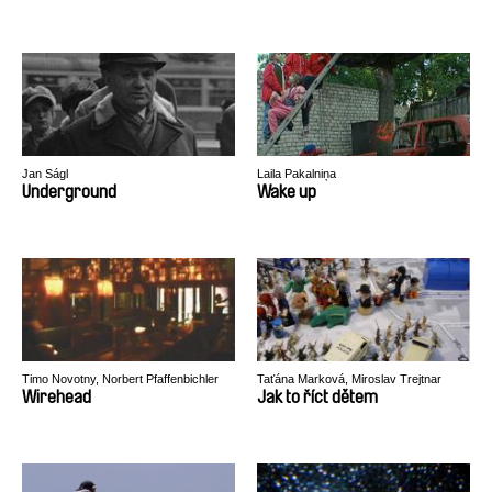
Jan Ságl
Laila Pakalniņa
Underground
Wake up
Timo Novotny, Norbert Pfaffenbichler
Taťána Marková, Miroslav Trejtnar
Wirehead
Jak to říct dětem