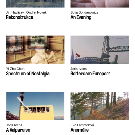
Jiří Havlíček, Ondřej Novák
Sofia Bohdanowicz
Rekonstrukce
An Evening
Yi-Zhu Chen
Joris Ivens
Spectrum of Nostalgia
Rotterdam Europort
Joris Ivens
Eva Lammelová
A Valparaíso
Anomálie