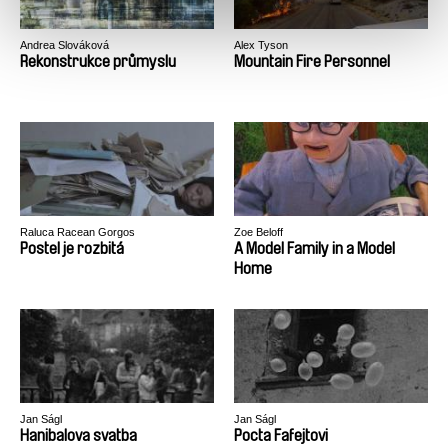
Andrea Slováková
Alex Tyson
Rekonstrukce průmyslu
Mountain Fire Personnel
Raluca Racean Gorgos
Zoe Beloff
Postel je rozbitá
A Model Family in a Model
Home
Jan Ságl
Jan Ságl
Hanibalova svatba
Pocta Fafejtovi