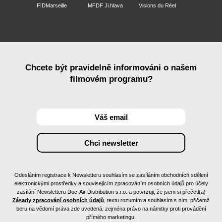
FIDMarseille
MFDF Ji.hlava
Visions du Réel
Chcete být pravidelně informováni o našem
filmovém programu?
Odesláním registrace k Newsletteru souhlasím se zasíláním obchodních sdělení
elektronickými prostředky a souvisejícím zpracováním osobních údajů pro účely
zasílání Newsletteru Doc-Air Distribution s.r.o. a potvrzuji, že jsem si přečetl(a)
Zásady zpracování osobních údajů
, textu rozumím a souhlasím s ním, přičemž
beru na vědomí práva zde uvedená, zejména právo na námitky proti provádění
přímého marketingu.