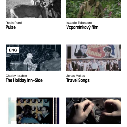
Robin Petré
Isabelle Tollenaere
Pulse
Vzpomínkový film
Charby Ibrahim
Jonas Mekas
The Holiday Inn-Side
Travel Songs