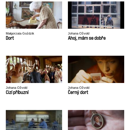
Małgorzata Goździk
Johana Ožvold
Dort
Ahoj, mám se dobře
Johana Ožvold
Johana Ožvold
Cizí příbuzní
Černý dort