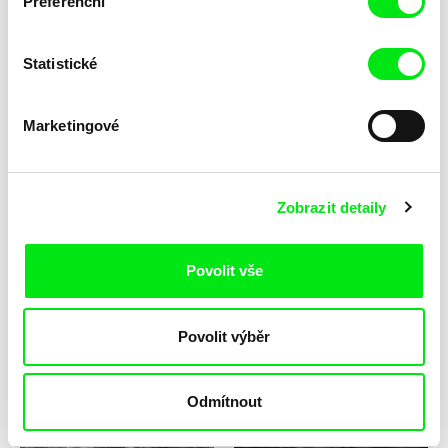
Preferenční
Statistické
Dane Komljen, James Lattimer
Nebojša Slijepčević
Marketingové
All Still Orbit
Something About Life
Zobrazit detaily
Povolit vše
Claire Simon
Fritz Ofner
Histoire de Marie
Beirut Blend
Povolit výběr
Odmítnout