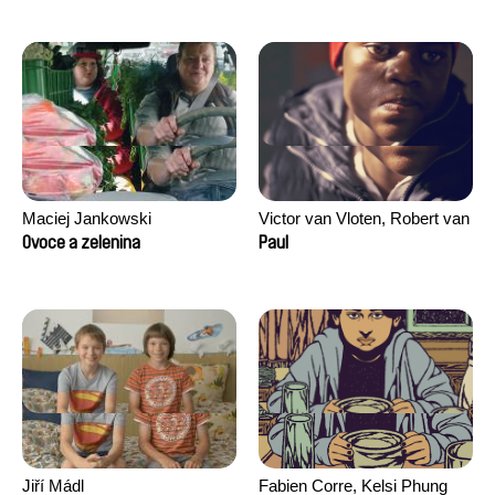
Maciej Jankowski
Victor van Vloten, Robert van
Wingerden
Ovoce a zelenina
Paul
Jiří Mádl
Fabien Corre, Kelsi Phung