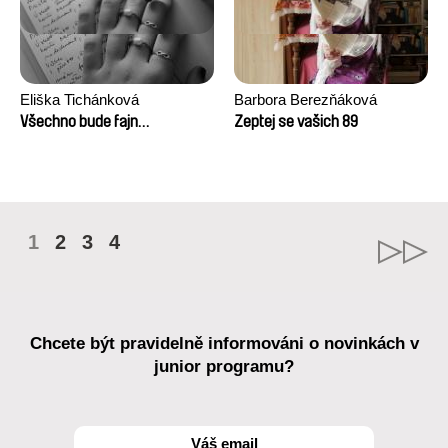
Eliška Tichánková
Barbora Berezňáková
Všechno bude fajn…
Zeptej se vašich 89
1
2
3
4
Chcete být pravidelně informováni o novinkách v
junior programu?