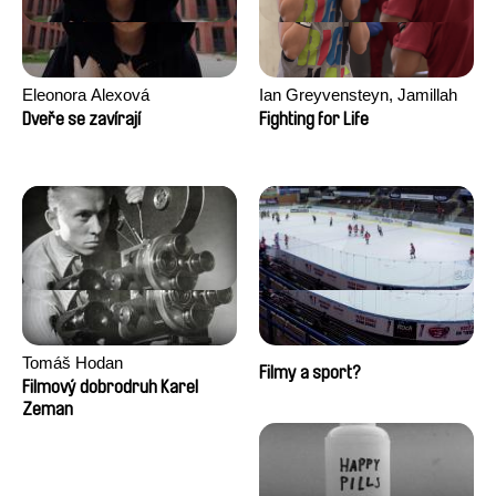
Eleonora Alexová
Ian Greyvensteyn, Jamillah
van der Hulst
Dveře se zavírají
Fighting for Life
Tomáš Hodan
Filmy a sport?
Filmový dobrodruh Karel
Zeman