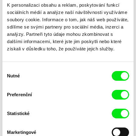
K personalizaci obsahu a reklam, poskytování funkcí
sociálních médií a analýze naší návštěvnosti využíváme
soubory cookie. Informace o tom, jak náš web používáte,
sdílíme se svými partnery pro sociální média, inzerci a
analýzy. Partneři tyto údaje mohou zkombinovat s
dalšími informacemi, které jste jim poskytli nebo které
získali v důsledku toho, že používáte jejich služby.
Laila Pakalniņa
Masterclass s Noelem
Lžička
Brownem
Výběr
Nutné
souhlasu
Preferenční
Statistické
Kryštof Zvolánek
Mezi odpady
Marketingové