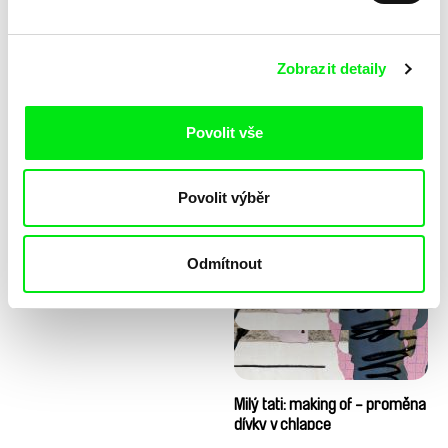
Zobrazit detaily
Povolit vše
Diana Cam Van Nguyen
Milý tati: making of - animace
Povolit výběr
Milý tati
Odmítnout
Milý tati: making of - proměna
dívky v chlapce