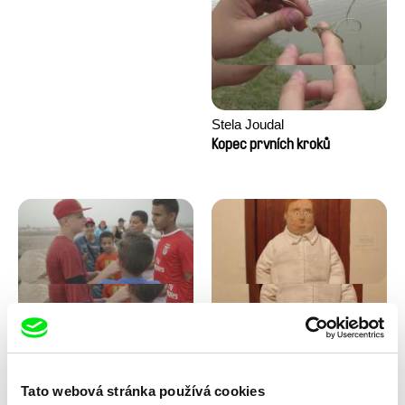
Stela Joudal
Kopec prvních kroků
Tomáš Bojar, Rozálie
Trinidad Plass Caussade,
Kohoutová
Titouan Tillier, Isaac Wenzek
Letní hokej
Lidské zdroje
Tato webová stránka používá cookies