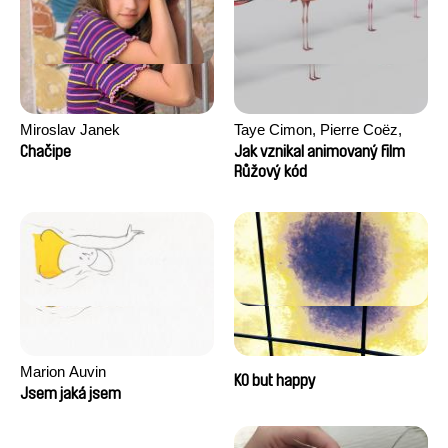
Miroslav Janek
Taye Cimon, Pierre Coëz,
Julie Groux, Sandra Leydier,
Chačipe
Jak vznikal animovaný film
Manuarii Morel, Romain
Růžový kód
Seisson
Marion Auvin
KO but happy
Jsem jaká jsem