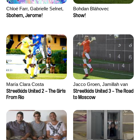
Chloé Farr, Gabrielle Selnet,
Bohdan Bláhovec
Adam Sillard
Sbohem, Jerome!
Show!
María Clara Costa
Jacco Groen, Jamillah van
der Hulst
Streetkids United 2 - The Girls
Streetkids United 3 - The Road
From Rio
to Moscow