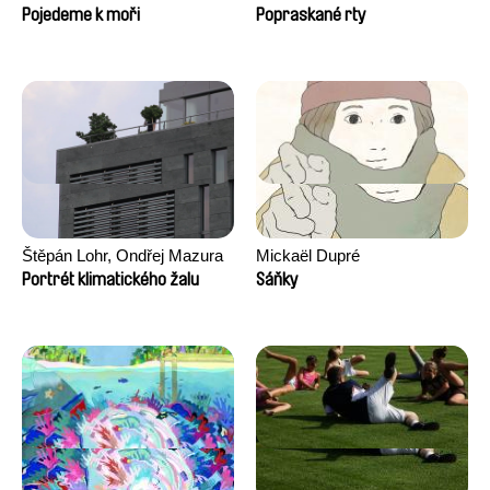
Pojedeme k moři
Popraskané rty
Štěpán Lohr, Ondřej Mazura
Mickaël Dupré
Portrét klimatického žalu
Sáňky