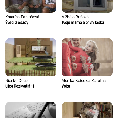
Katarína Farkašová
Alžběta Bušová
Švédi z osady
Tvoje máma a první láska
Nienke Deutz
Monika Kotecka, Karolina
Poryzała
Ulice Rozkvetlá 11
Volte