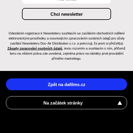
Odesláním registrace k Newsletteru souhlasím se zasíláním obchodních sdělení
elektronickými prostředky a souvisejícím zpracováním osobních údajů pro účely
zasílání Newsletteru Doc-Air Distribution s.r.o. a potvrzuji, že jsem si přečetl(a)
Zásady zpracování osobních údajů
, textu rozumím a souhlasím s ním, přičemž
beru na vědomí práva zde uvedená, zejména právo na námitky proti provádění
přímého marketingu.
Zpět na dafilms.cz
Na začátek stránky