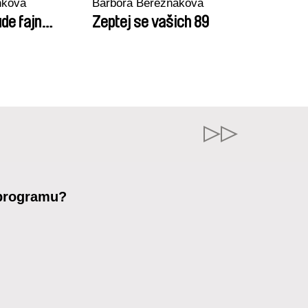
nková
Barbora Berezňáková
de fajn…
Zeptej se vašich 89
 programu?