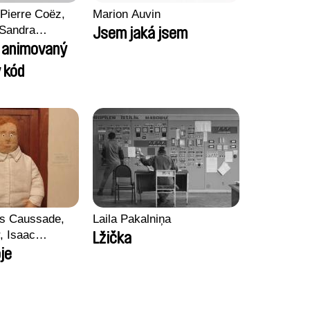
Pierre Coëz,
Marion Auvin
 Sandra
Jsem jaká jsem
arii Morel,
l animovaný
son
 kód
ss Caussade,
Laila Pakalniņa
r, Isaac
Lžička
je