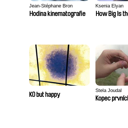
Jean-Stéphane Bron
Ksenia Elyan
Hodina kinematografie
How Big Is t
Stela Joudal
KO but happy
Kopec prvníc