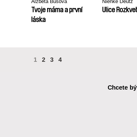
Alžběta Bušová
Nienke Deutz
Tvoje máma a první
Ulice Rozkvet
láska
1
2
3
4
Chcete bý