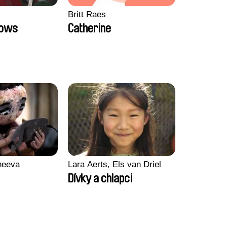
Britt Raes
Bows
Catherine
heeva
Lara Aerts, Els van Driel
Dívky a chlapci