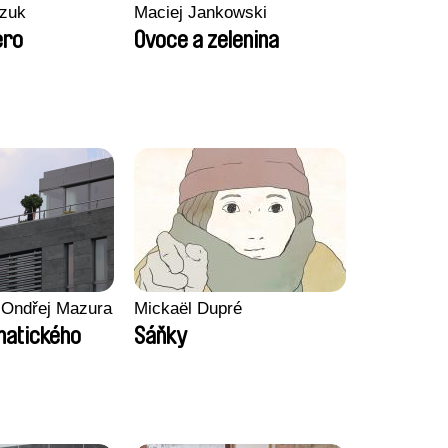
zuk
Maciej Jankowski
ero
Ovoce a zelenina
 Ondřej Mazura
Mickaël Dupré
imatického
Sáňky