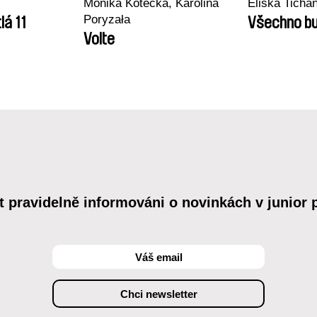
Monika Kotecka, Karolina
Eliška Tichá
Poryzała
lá 11
Všechno bu
Volte
t pravidelně informováni o novinkách v junior