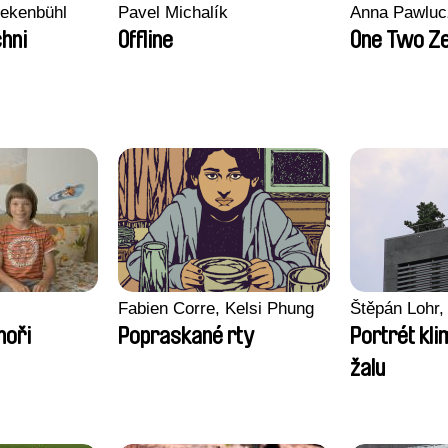
nekenbühl
Pavel Michalík
Anna Pawluc
hni
Offline
One Two Z
Fabien Corre, Kelsi Phung
Štěpán Lohr,
moři
Popraskané rty
Portrét kl
žalu