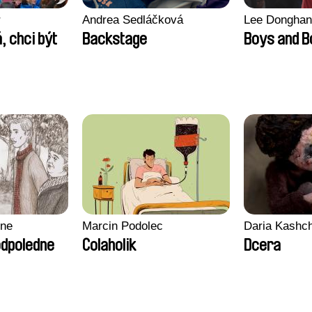
r
Andrea Sedláčková
Lee Donghan
, chci být
Backstage
Boys and 
gne
Marcin Podolec
Daria Kashc
odpoledne
Colaholik
Dcera