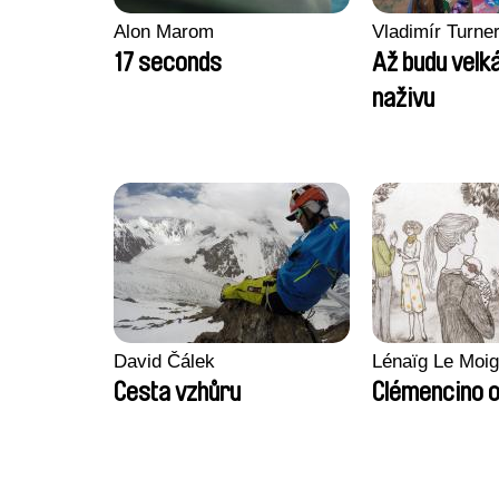
Alon Marom
Vladimír Turne
17 seconds
Až budu velká
naživu
David Čálek
Lénaïg Le Moi
Cesta vzhůru
Clémencino 