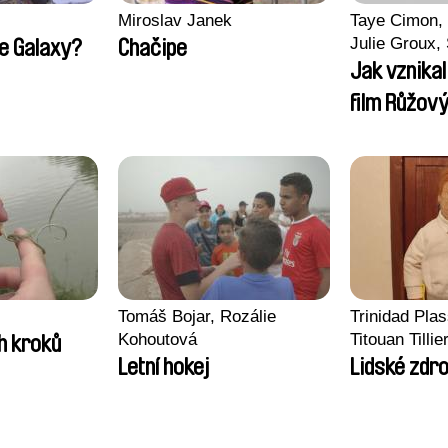
Miroslav Janek
Taye Cimon, 
Julie Groux,
he Galaxy?
Chačipe
Leydier, Manu
Jak vznika
Romain Seis
film Růžový
Tomáš Bojar, Rozálie
Trinidad Pla
Kohoutová
Titouan Tillie
h kroků
Wenzek
Letní hokej
Lidské zdro