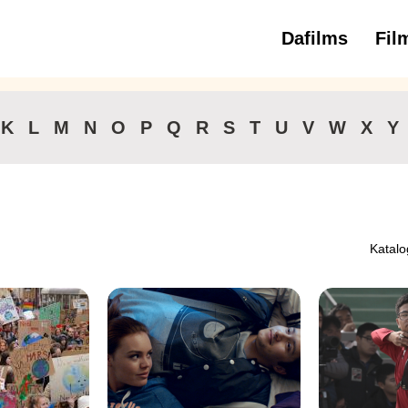
Dafilms
Fil
3 
K
L
M
N
O
P
Q
R
S
T
U
V
W
X
Y
Katalo