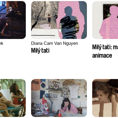
ek
Diana Cam Van Nguyen
Milý tati: m
Milý tati
animace