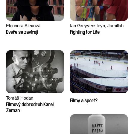
Eleonora Alexová
Ian Greyvensteyn, Jamillah
van der Hulst
Dveře se zavírají
Fighting for Life
Tomáš Hodan
Filmy a sport?
Filmový dobrodruh Karel
Zeman