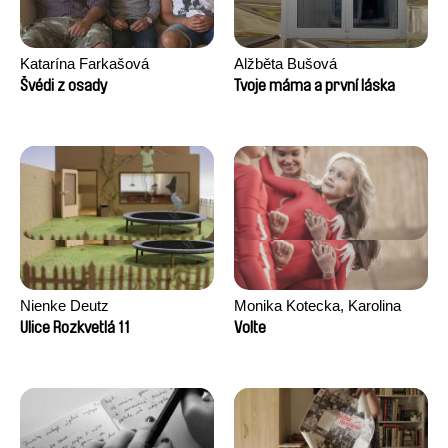
Katarína Farkašová
Alžběta Bušová
Švédi z osady
Tvoje máma a první láska
Nienke Deutz
Monika Kotecka, Karolina
Poryzała
Ulice Rozkvetlá 11
Volte