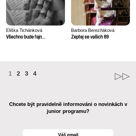
Eliška Tichánková
Barbora Berezňáková
Všechno bude fajn…
Zeptej se vašich 89
1
2
3
4
Chcete být pravidelně informováni o novinkách v
junior programu?