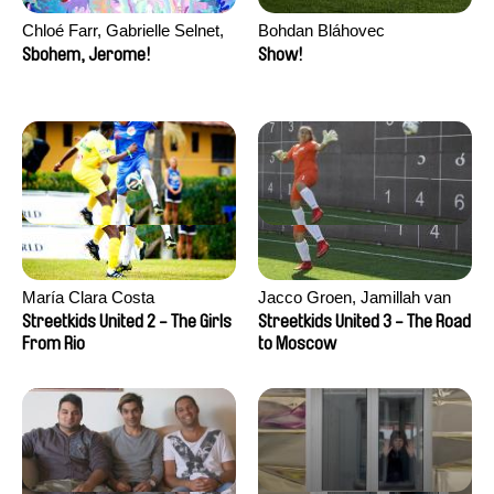
Chloé Farr, Gabrielle Selnet,
Bohdan Bláhovec
Adam Sillard
Sbohem, Jerome!
Show!
María Clara Costa
Jacco Groen, Jamillah van
der Hulst
Streetkids United 2 - The Girls
Streetkids United 3 - The Road
From Rio
to Moscow