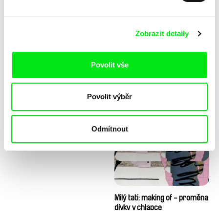
Zobrazit detaily
Povolit vše
Diana Cam Van Nguyen
Milý tati: making of - animace
Povolit výběr
Milý tati
Odmítnout
Milý tati: making of - proměna
dívky v chlapce