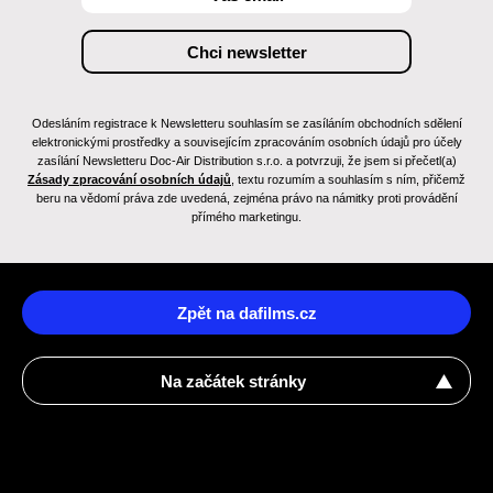
Odesláním registrace k Newsletteru souhlasím se zasíláním obchodních sdělení
elektronickými prostředky a souvisejícím zpracováním osobních údajů pro účely
zasílání Newsletteru Doc-Air Distribution s.r.o. a potvrzuji, že jsem si přečetl(a)
Zásady zpracování osobních údajů
, textu rozumím a souhlasím s ním, přičemž
beru na vědomí práva zde uvedená, zejména právo na námitky proti provádění
přímého marketingu.
Zpět na dafilms.cz
Na začátek stránky