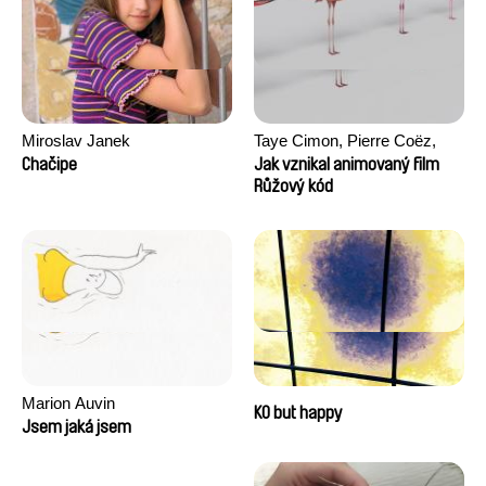
Miroslav Janek
Taye Cimon, Pierre Coëz,
Julie Groux, Sandra Leydier,
Chačipe
Jak vznikal animovaný film
Manuarii Morel, Romain
Růžový kód
Seisson
Marion Auvin
KO but happy
Jsem jaká jsem