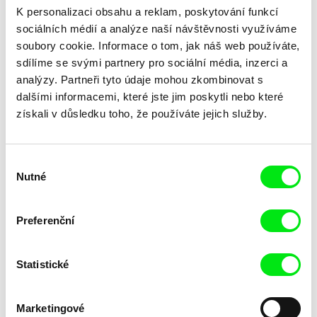
K personalizaci obsahu a reklam, poskytování funkcí
sociálních médií a analýze naší návštěvnosti využíváme
soubory cookie. Informace o tom, jak náš web používáte,
sdílíme se svými partnery pro sociální média, inzerci a
analýzy. Partneři tyto údaje mohou zkombinovat s
dalšími informacemi, které jste jim poskytli nebo které
získali v důsledku toho, že používáte jejich služby.
Laila Pakalniņa
Masterclass s Noelem
Lžička
Brownem
Výběr
Nutné
souhlasu
Preferenční
Statistické
Kryštof Zvolánek
Mezi odpady
Marketingové