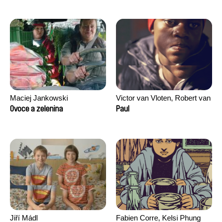
Maciej Jankowski
Victor van Vloten, Robert van
Wingerden
Ovoce a zelenina
Paul
Jiří Mádl
Fabien Corre, Kelsi Phung