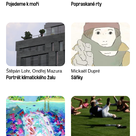
Pojedeme k moři
Popraskané rty
Štěpán Lohr, Ondřej Mazura
Mickaël Dupré
Portrét klimatického žalu
Sáňky