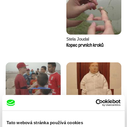
Stela Joudal
Kopec prvních kroků
Tomáš Bojar, Rozálie
Trinidad Plass Caussade,
Kohoutová
Titouan Tillier, Isaac Wenzek
Letní hokej
Lidské zdroje
Tato webová stránka používá cookies