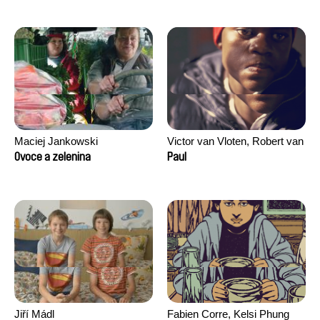
Maciej Jankowski
Victor van Vloten, Robert van
Wingerden
Ovoce a zelenina
Paul
Jiří Mádl
Fabien Corre, Kelsi Phung