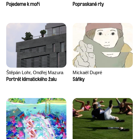
Pojedeme k moři
Popraskané rty
Štěpán Lohr, Ondřej Mazura
Mickaël Dupré
Portrét klimatického žalu
Sáňky