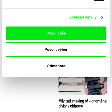
Zobrazit detaily
Povolit vše
Diana Cam Van Nguyen
Milý tati: making of - animace
Povolit výběr
Milý tati
Odmítnout
Milý tati: making of - proměna
dívky v chlapce