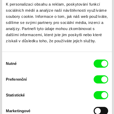
K personalizaci obsahu a reklam, poskytování funkcí
sociálních médií a analýze naší návštěvnosti využíváme
soubory cookie. Informace o tom, jak náš web používáte,
sdílíme se svými partnery pro sociální média, inzerci a
analýzy. Partneři tyto údaje mohou zkombinovat s
dalšími informacemi, které jste jim poskytli nebo které
získali v důsledku toho, že používáte jejich služby.
Laila Pakalniņa
Masterclass s Noelem
Lžička
Brownem
Výběr
Nutné
souhlasu
Preferenční
Statistické
Kryštof Zvolánek
Mezi odpady
Marketingové