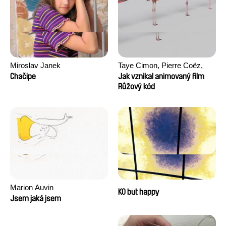
Miroslav Janek
Taye Cimon, Pierre Coëz,
Julie Groux, Sandra Leydier,
Chačipe
Jak vznikal animovaný film
Manuarii Morel, Romain
Růžový kód
Seisson
Marion Auvin
KO but happy
Jsem jaká jsem