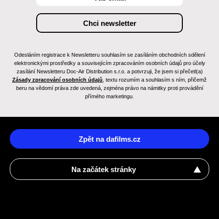
Odesláním registrace k Newsletteru souhlasím se zasíláním obchodních sdělení
elektronickými prostředky a souvisejícím zpracováním osobních údajů pro účely
zasílání Newsletteru Doc-Air Distribution s.r.o. a potvrzuji, že jsem si přečetl(a)
Zásady zpracování osobních údajů
, textu rozumím a souhlasím s ním, přičemž
beru na vědomí práva zde uvedená, zejména právo na námitky proti provádění
přímého marketingu.
Zpět na dafilms.cz
Na začátek stránky