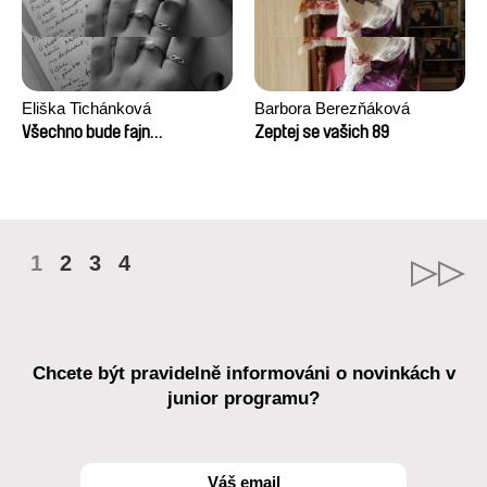
Eliška Tichánková
Barbora Berezňáková
Všechno bude fajn…
Zeptej se vašich 89
1
2
3
4
Chcete být pravidelně informováni o novinkách v
junior programu?