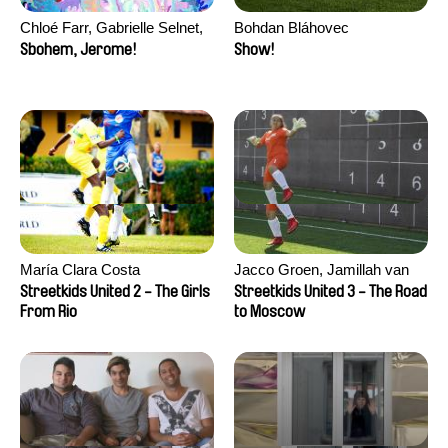
Chloé Farr, Gabrielle Selnet,
Bohdan Bláhovec
Adam Sillard
Sbohem, Jerome!
Show!
María Clara Costa
Jacco Groen, Jamillah van
der Hulst
Streetkids United 2 - The Girls
Streetkids United 3 - The Road
From Rio
to Moscow