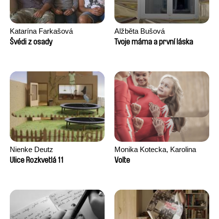
Katarína Farkašová
Alžběta Bušová
Švédi z osady
Tvoje máma a první láska
Nienke Deutz
Monika Kotecka, Karolina
Poryzała
Ulice Rozkvetlá 11
Volte