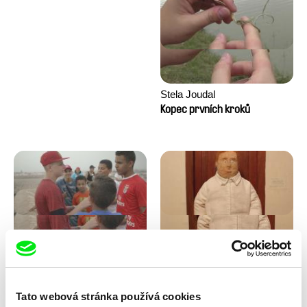
Stela Joudal
Kopec prvních kroků
Tomáš Bojar, Rozálie
Trinidad Plass Caussade,
Kohoutová
Titouan Tillier, Isaac Wenzek
Letní hokej
Lidské zdroje
Tato webová stránka používá cookies