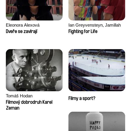
Eleonora Alexová
Ian Greyvensteyn, Jamillah
van der Hulst
Dveře se zavírají
Fighting for Life
Tomáš Hodan
Filmy a sport?
Filmový dobrodruh Karel
Zeman