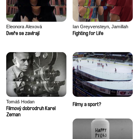
Eleonora Alexová
Ian Greyvensteyn, Jamillah
van der Hulst
Dveře se zavírají
Fighting for Life
Tomáš Hodan
Filmy a sport?
Filmový dobrodruh Karel
Zeman