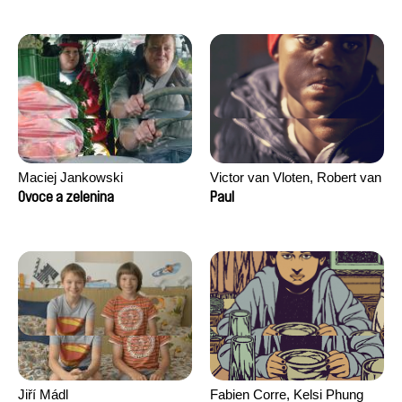
Maciej Jankowski
Victor van Vloten, Robert van
Wingerden
Ovoce a zelenina
Paul
Jiří Mádl
Fabien Corre, Kelsi Phung