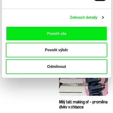
Zobrazit detaily
Povolit vše
Diana Cam Van Nguyen
Milý tati: making of - animace
Povolit výběr
Milý tati
Odmítnout
Milý tati: making of - proměna
dívky v chlapce