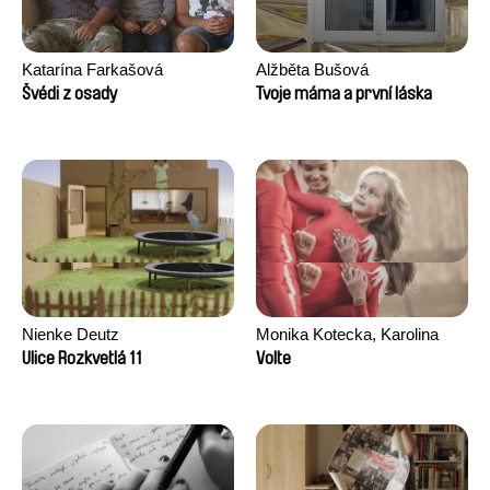
Katarína Farkašová
Alžběta Bušová
Švédi z osady
Tvoje máma a první láska
Nienke Deutz
Monika Kotecka, Karolina
Poryzała
Ulice Rozkvetlá 11
Volte