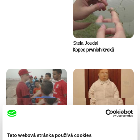
Stela Joudal
Kopec prvních kroků
Tomáš Bojar, Rozálie
Trinidad Plass Caussade,
Kohoutová
Titouan Tillier, Isaac Wenzek
Letní hokej
Lidské zdroje
Tato webová stránka používá cookies