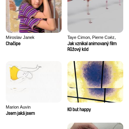
Miroslav Janek
Taye Cimon, Pierre Coëz,
Julie Groux, Sandra Leydier,
Chačipe
Jak vznikal animovaný film
Manuarii Morel, Romain
Růžový kód
Seisson
Marion Auvin
KO but happy
Jsem jaká jsem