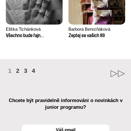
Eliška Tichánková
Barbora Berezňáková
Všechno bude fajn…
Zeptej se vašich 89
1
2
3
4
Chcete být pravidelně informováni o novinkách v
junior programu?