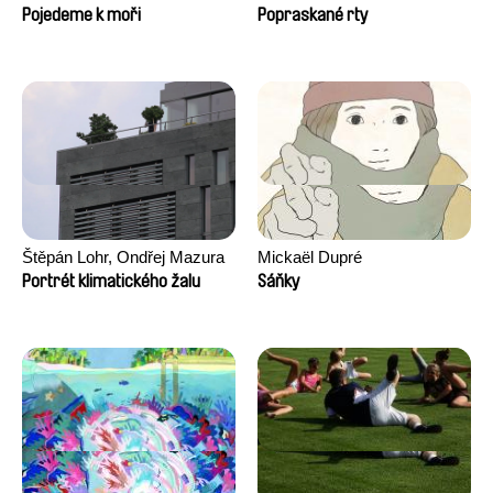
Pojedeme k moři
Popraskané rty
Štěpán Lohr, Ondřej Mazura
Mickaël Dupré
Portrét klimatického žalu
Sáňky