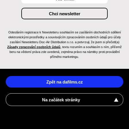
Odesláním registrace k Newsletteru souhlasím se zasíláním obchodních sdělení
elektronickými prostředky a souvisejícím zpracováním osobních údajů pro účely
zasílání Newsletteru Doc-Air Distribution s.r.o. a potvrzuji, že jsem si přečetl(a)
Zásady zpracování osobních údajů
, textu rozumím a souhlasím s ním, přičemž
beru na vědomí práva zde uvedená, zejména právo na námitky proti provádění
přímého marketingu.
Zpět na dafilms.cz
Na začátek stránky