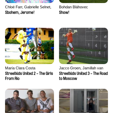
Chloé Farr, Gabrielle Selnet,
Bohdan Bláhovec
Adam Sillard
Sbohem, Jerome!
Show!
María Clara Costa
Jacco Groen, Jamillah van
der Hulst
Streetkids United 2 - The Girls
Streetkids United 3 - The Road
From Rio
to Moscow