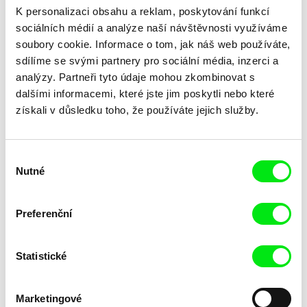
K personalizaci obsahu a reklam, poskytování funkcí
sociálních médií a analýze naší návštěvnosti využíváme
soubory cookie. Informace o tom, jak náš web používáte,
sdílíme se svými partnery pro sociální média, inzerci a
analýzy. Partneři tyto údaje mohou zkombinovat s
dalšími informacemi, které jste jim poskytli nebo které
získali v důsledku toho, že používáte jejich služby.
Laila Pakalniņa
Masterclass s Noelem
Lžička
Brownem
Výběr
Nutné
souhlasu
Preferenční
Statistické
Kryštof Zvolánek
Mezi odpady
Marketingové