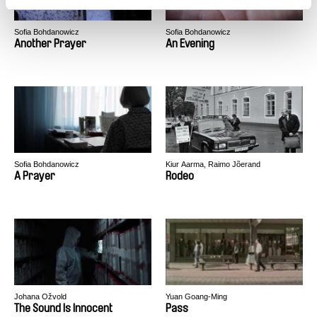
Sofia Bohdanowicz
Sofia Bohdanowicz
Another Prayer
An Evening
Sofia Bohdanowicz
Kiur Aarma, Raimo Jõerand
A Prayer
Rodeo
Johana Ožvold
Yuan Goang-Ming
The Sound Is Innocent
Pass