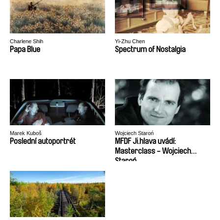
Charlene Shih
Yi-Zhu Chen
Papa Blue
Spectrum of Nostalgia
Marek Kuboš
Wojciech Staroń
Poslední autoportrét
MFDF Ji.hlava uvádí:
Masterclass - Wojciech
Staroń