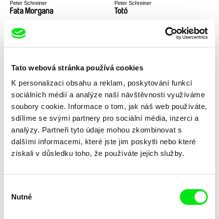
Peter Schreiner
Peter Schreiner
Fata Morgana
Totó
Tato webová stránka používá cookies
K personalizaci obsahu a reklam, poskytování funkcí
sociálních médií a analýze naší návštěvnosti využíváme
Peter Schreiner
Jonathan Hunter, Lucie Janotová
Bellavista
The Free University
soubory cookie. Informace o tom, jak náš web používáte,
sdílíme se svými partnery pro sociální média, inzerci a
analýzy. Partneři tyto údaje mohou zkombinovat s
dalšími informacemi, které jste jim poskytli nebo které
získali v důsledku toho, že používáte jejich služby.
Výběr
Anikó Mária Nagy
Kateřina Kaclíková, Martin Pfann
Above the Line
Tinnitus
Nutné
souhlasu