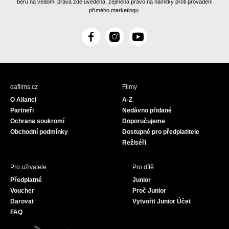
beru na vědomí práva zde uvedená, zejména právo na námitky proti provádění
přímého marketingu.
F
I
Y
a
n
o
c
s
u
e
t
T
b
a
u
dafilms.cz
Filmy
o
g
b
O Alianci
A-Z
o
r
e
Partneři
Nedávno přidané
k
a
Ochrana soukromí
Doporučujeme
m
Obchodní podmínky
Dostupné pro předplatitele
Režiséři
Pro uživatele
Pro dítě
Předplatné
Junior
Voucher
Proč Junior
Darovat
Vytvořit Junior Účet
FAQ