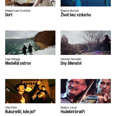
Małgorzata Goździk
Bojana Burnać
Dort
Život bez vzduchu
Inge Wegge
Damian Nenadić
Medvědí ostrov
Dny šílenství
Vlad Petri
Balázs Lévai
Bukurešti, kde jsi?
Hudební bratři