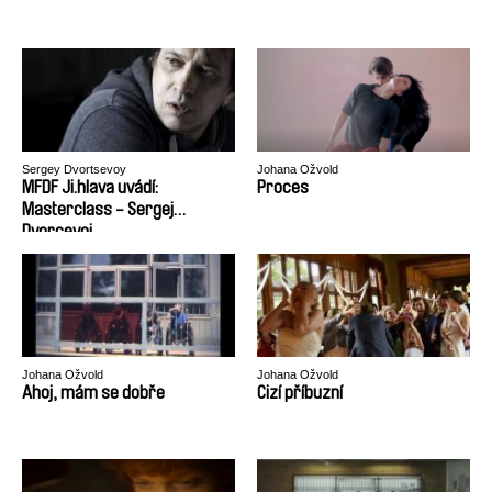
Sergey Dvortsevoy
Johana Ožvold
MFDF Ji.hlava uvádí:
Proces
Masterclass - Sergej
Dvorcevoj
Johana Ožvold
Johana Ožvold
Ahoj, mám se dobře
Cizí příbuzní