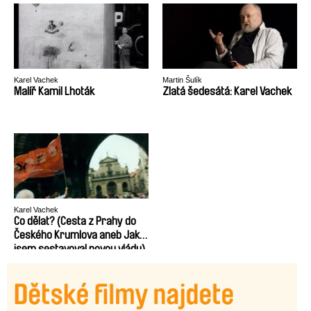
Karel Vachek
Martin Šulík
Malíř Kamil Lhoták
Zlatá šedesátá: Karel Vachek
Karel Vachek
Co dělat? (Cesta z Prahy do
Českého Krumlova aneb Jak
jsem sestavoval novou vládu)