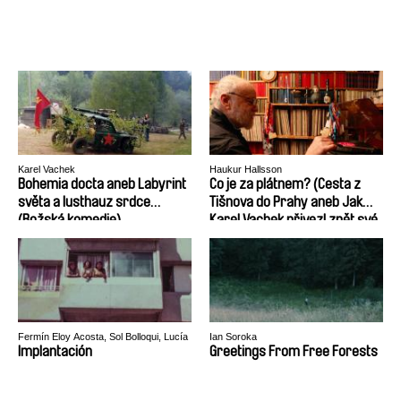
Karel Vachek
Haukur Hallsson
Bohemia docta aneb Labyrint
Co je za plátnem? (Cesta z
světa a lusthauz srdce
Tišnova do Prahy aneb Jak
(Božská komedie)
Karel Vachek přivezl zpět své
obrazy)
Fermín Eloy Acosta, Sol Bolloqui, Lucía
Ian Soroka
Salas
Implantación
Greetings From Free Forests