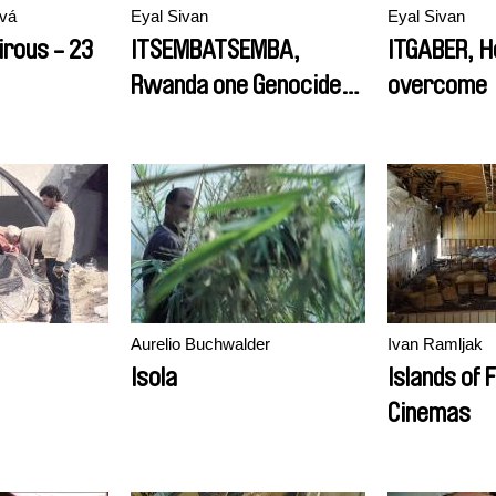
ová
Eyal Sivan
Eyal Sivan
irous - 23
ITSEMBATSEMBA,
ITGABER, He
Rwanda one Genocide
overcome
Later
Aurelio Buchwalder
Ivan Ramljak
Isola
Islands of 
Cinemas