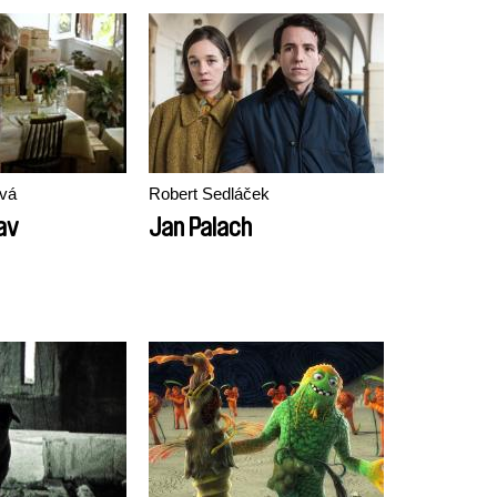
ová
Robert Sedláček
av
Jan Palach