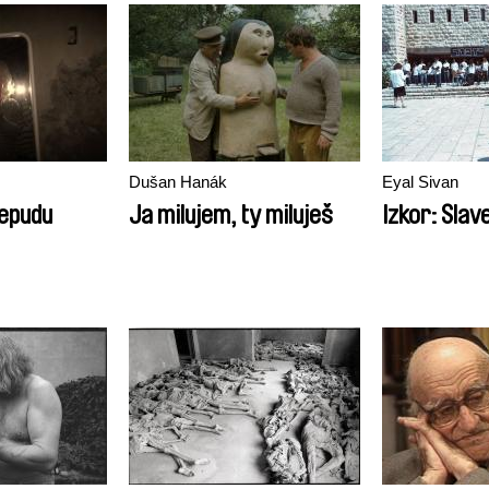
Dušan Hanák
Eyal Sivan
nepudu
Ja milujem, ty miluješ
Izkor: Sla