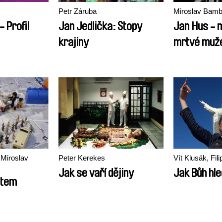
Petr Záruba
Miroslav Bam
- Profil
Jan Jedlička: Stopy
Jan Hus - m
krajiny
mrtvé muž
Miroslav
Peter Kerekes
Vít Klusák, Fi
Jak se vaří dějiny
Jak Bůh hle
ětem