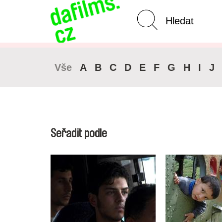
Pokročilé vyhledávání
Zrušit 
Vše
A
B
C
D
E
F
G
H
I
J
Seřadit podle