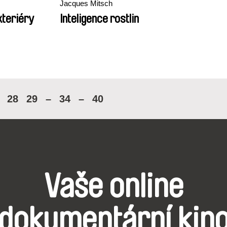
Jacques Mitsch
xteriéry
Inteligence rostlin
28
29
–
34
–
40
Vaše online
dokumentární kin