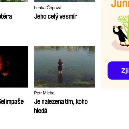
Lenka Čápová
ptéra
Jeho celý vesmír
Petr Michal
Selimpaše
Je nalezena tím, koho
hledá