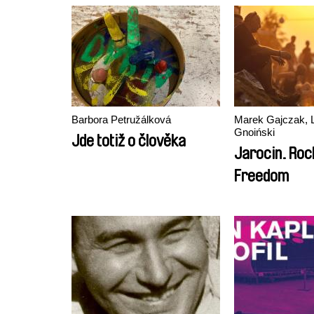
Barbora Petružálková
Marek Gajczak, 
Gnoiński
Jde totiž o člověka
Jarocin. Roc
Freedom