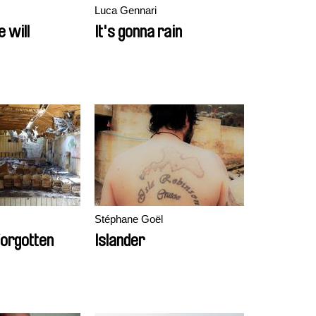
Luca Gennari
 will
It's gonna rain
Stéphane Goël
Forgotten
Islander