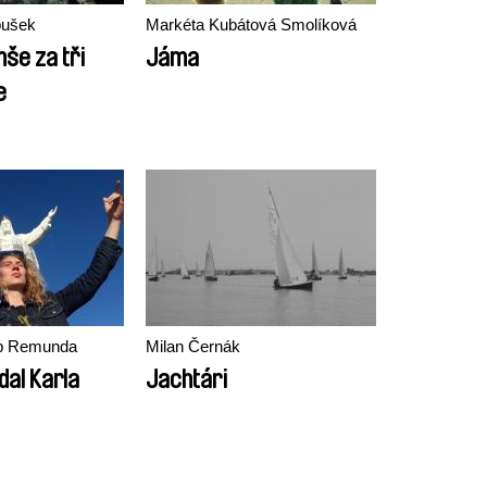
bušek
Markéta Kubátová Smolíková
še za tři
Jáma
e
lip Remunda
Milan Černák
dal Karla
Jachtári