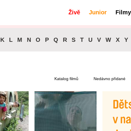
Živě
Junior
Filmy
filtry
Dostupné pro předplatitele
K
L
M
N
O
P
Q
R
S
T
U
V
W
X
Y
Katalog filmů
Nedávno přidané