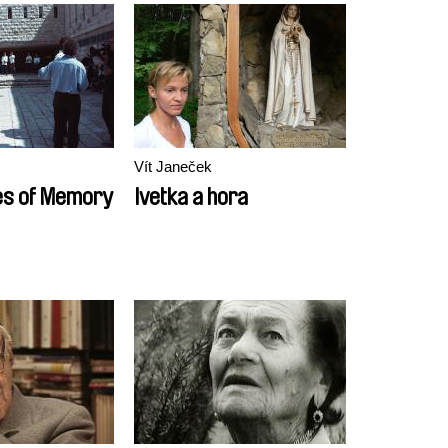
Vít Janeček
ves of Memory
Ivetka a hora