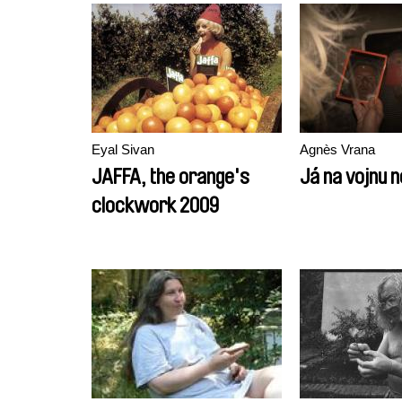
Eyal Sivan
Agnès Vrana
JAFFA, the orange's
Já na vojnu 
clockwork 2009