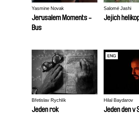
Yasmine Novak
Salomé Jashi
Jerusalem Moments -
Jejich heliko
Bus
Břetislav Rychlík
Hilal Baydarov
Jeden rok
Jeden den v 