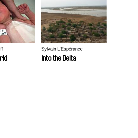
ff
Sylvain L'Espérance
rld
Into the Delta