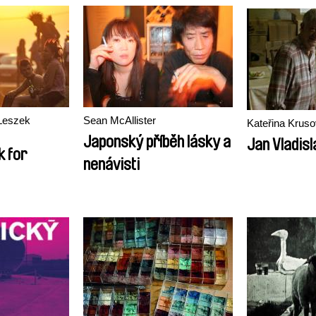
Leszek
Sean McAllister
Kateřina Krus
Japonský příběh lásky a
Jan Vladisl
k for
nenávisti