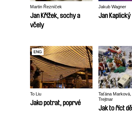
Martin Řezníček
Jakub Wagner
Jan Křížek, sochy a
Jan Kaplický 
včely
To Liu
Taťána Marková, 
Trejtnar
Jako potrat, poprvé
Jak to říct d