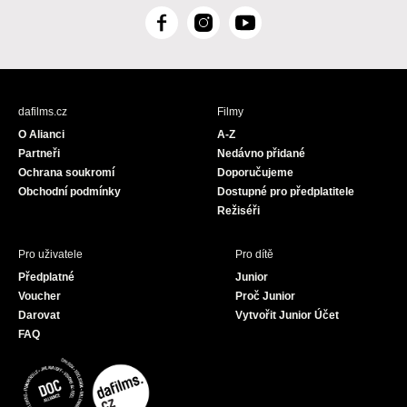
F
I
Y
a
n
o
c
s
u
e
t
T
b
a
u
dafilms.cz
Filmy
o
g
b
O Alianci
A-Z
o
r
e
Partneři
Nedávno přidané
k
a
Ochrana soukromí
Doporučujeme
m
Obchodní podmínky
Dostupné pro předplatitele
Režiséři
Pro uživatele
Pro dítě
Předplatné
Junior
Voucher
Proč Junior
Darovat
Vytvořit Junior Účet
FAQ