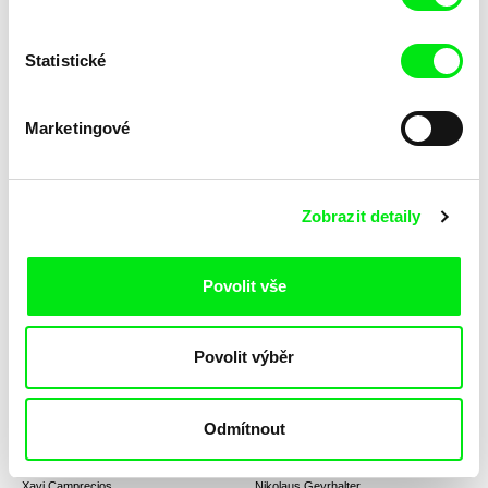
Statistické
Mane Baghdasaryan
Tomáš Krupa
Adaptation
Absolventi: Svoboda není
zadarmo
Marketingové
Zobrazit detaily
Lívia Valková
Anikó Mária Nagy
Povolit vše
Absentujúce vzory
Above the Line
Povolit výběr
Odmítnout
Xavi Camprecios
Nikolaus Geyrhalter