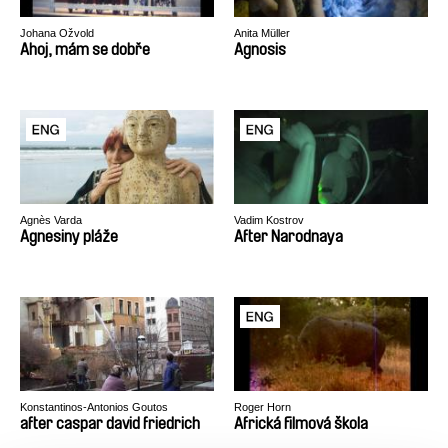
Johana Ožvold
Anita Müller
Ahoj, mám se dobře
Agnosis
Agnès Varda
Vadim Kostrov
Agnesiny pláže
After Narodnaya
Konstantinos-Antonios Goutos
Roger Horn
after caspar david friedrich
Africká filmová škola