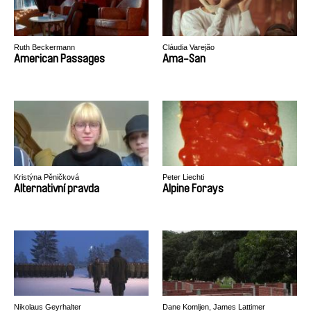
Ruth Beckermann
Cláudia Varejão
American Passages
Ama-San
Kristýna Pěničková
Peter Liechti
Alternativní pravda
Alpine Forays
Nikolaus Geyrhalter
Dane Komljen, James Lattimer