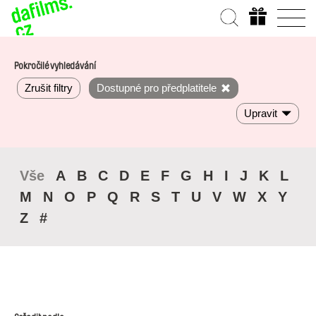
Pokročilé vyhledávání
Zrušit filtry
Dostupné pro předplatitele
Upravit
Vše
A
B
C
D
E
F
G
H
I
J
K
L
M
N
O
P
Q
R
S
T
U
V
W
X
Y
Z
#