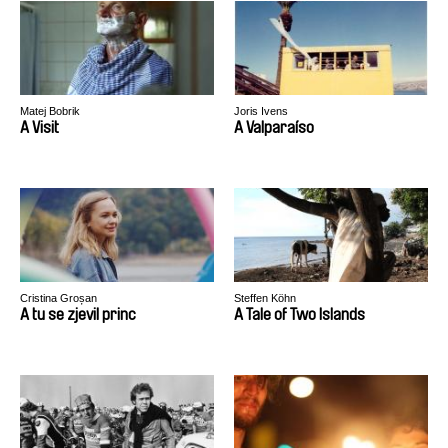
Matej Bobrik
Joris Ivens
A Visit
A Valparaíso
Cristina Groșan
Steffen Köhn
A tu se zjevil princ
A Tale of Two Islands