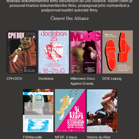
festivalů dokumentárního filmu sdružených do Doc Alliance. Naším cílem je
posouvat hranice dokumentárního filmu, propagovat jeho rozmanitost a
podporovat kvalitní autorské filmy.
Členové Doc Alliance
CPH:DOX
Doclisboa
Millennium Docs
DOK Leipzig
Against Gravity
FIDMarseille
MFDF Ji.hlava
Visions du Réel