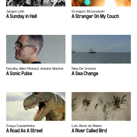
Jørgen Leth
Grzegorz Brzozowski
A Sunday in Hell
A Stranger On My Couch
Dorothy Allen-Pickard, Antoine Marinot
Nina De Vroome
A Sonic Pulse
A Sea Change
Graça Castanheira
Luís Alves de Matos
A Road As A Street
A River Called Bird