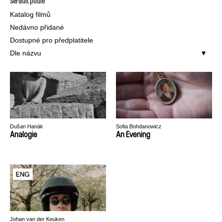
Seřadit podle
Katalog filmů
Nedávno přidané
Dostupné pro předplatitele
Dle názvu
Dušan Hanák
Sofia Bohdanowicz
Analogie
An Evening
Johan van der Keuken