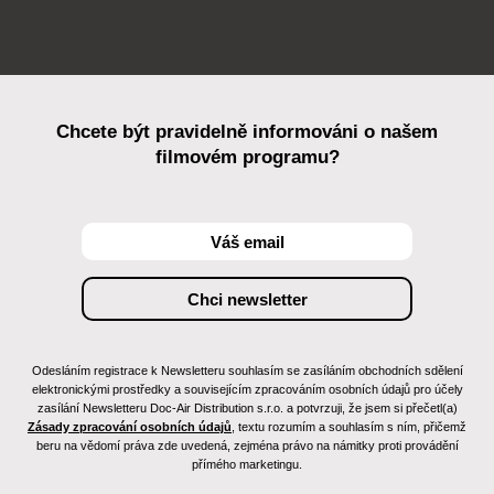
Chcete být pravidelně informováni o našem
filmovém programu?
Odesláním registrace k Newsletteru souhlasím se zasíláním obchodních sdělení
elektronickými prostředky a souvisejícím zpracováním osobních údajů pro účely
zasílání Newsletteru Doc-Air Distribution s.r.o. a potvrzuji, že jsem si přečetl(a)
Zásady zpracování osobních údajů
, textu rozumím a souhlasím s ním, přičemž
beru na vědomí práva zde uvedená, zejména právo na námitky proti provádění
přímého marketingu.