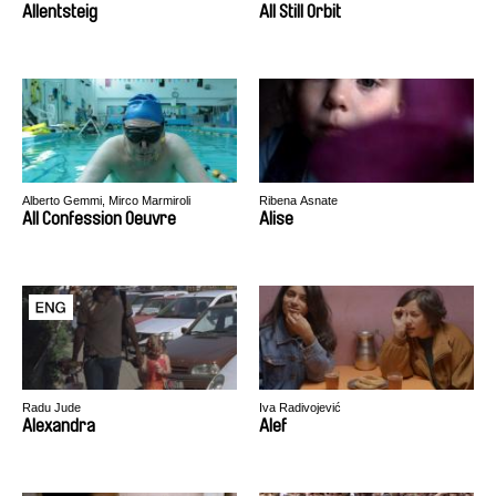
Allentsteig
All Still Orbit
Alberto Gemmi, Mirco Marmiroli
Ribena Asnate
All Confession Oeuvre
Alise
Radu Jude
Iva Radivojević
Alexandra
Alef