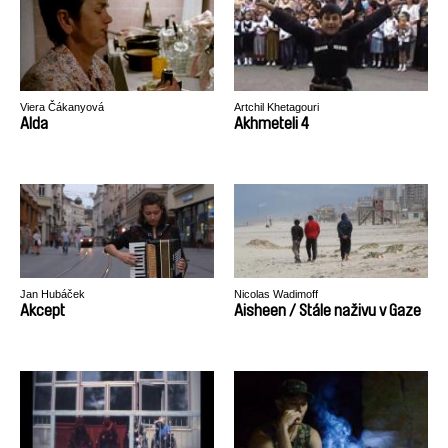
Viera Čákanyová
Artchil Khetagouri
Alda
Akhmeteli 4
Jan Hubáček
Nicolas Wadimoff
Akcept
Aisheen / Stále naživu v Gaze