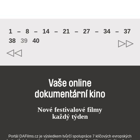
1
–
8
–
14
–
21
–
27
–
34
–
37
38
39
40
Vaše online
dokumentární kino
Nové festivalové filmy
každý týden
Portál DAFilms.cz je výsledkem tvůrčí spolupráce 7 klíčových evropských