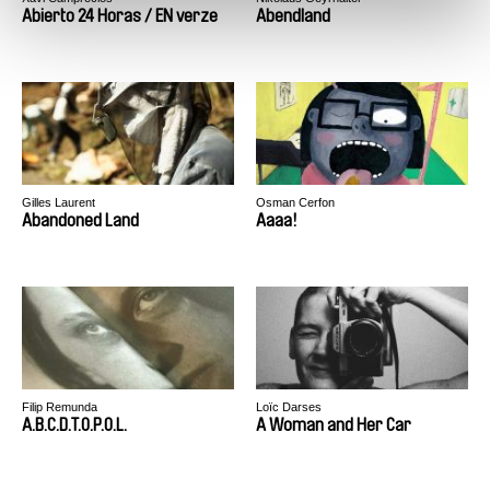
Abierto 24 Horas / EN verze
Abendland
Gilles Laurent
Osman Cerfon
Abandoned Land
Aaaa!
Filip Remunda
Loïc Darses
A.B.C.D.T.O.P.O.L.
A Woman and Her Car