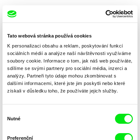
Tato webová stránka používá cookies
K personalizaci obsahu a reklam, poskytování funkcí
Rob Lemkin
Pilar Monsell
Africká apokalypsa
Africa 815
sociálních médií a analýze naší návštěvnosti využíváme
soubory cookie. Informace o tom, jak náš web používáte,
sdílíme se svými partnery pro sociální média, inzerci a
analýzy. Partneři tyto údaje mohou zkombinovat s
dalšími informacemi, které jste jim poskytli nebo které
získali v důsledku toho, že používáte jejich služby.
Laura Huertas Millan
Jawed Taiman
Aequador
Addicted in Afghanistan
Výběr
Nutné
souhlasu
Preferenční