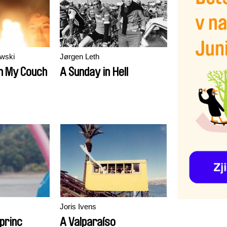
wski
Jørgen Leth
n My Couch
A Sunday in Hell
Joris Ivens
 princ
A Valparaíso