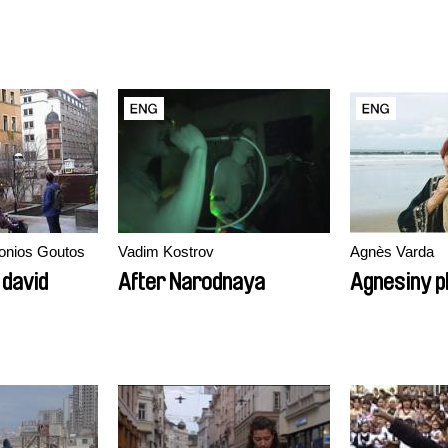
onios Goutos
Vadim Kostrov
Agnès Varda
 david
After Narodnaya
Agnesiny p