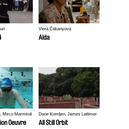
uri
Viera Čákanyová
4
Alda
 Mirco Marmiroli
Dane Komljen, James Lattimer
sion Oeuvre
All Still Orbit