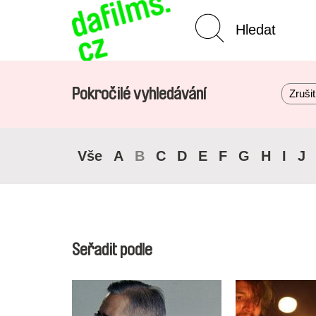
Pokročilé vyhledávání
Zrušit 
Vše
A
B
C
D
E
F
G
H
I
J
Seřadit podle