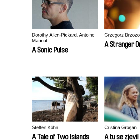
Dorothy Allen-Pickard, Antoine
Grzegorz Brzozo
Marinot
A Stranger O
A Sonic Pulse
Steffen Köhn
Cristina Groșan
A Tale of Two Islands
A tu se zjevil