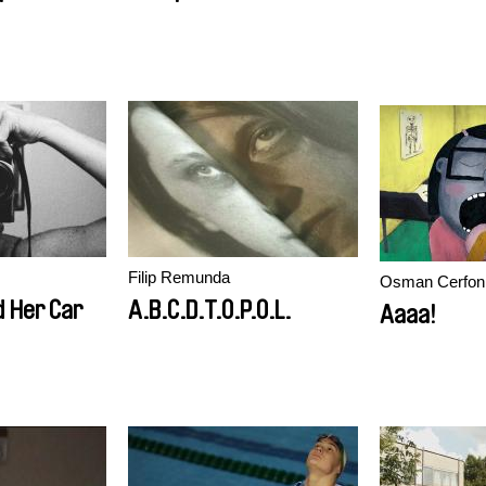
Filip Remunda
Osman Cerfon
 Her Car
A.B.C.D.T.O.P.O.L.
Aaaa!