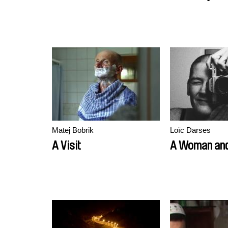
Matej Bobrik
Loïc Darses
A Visit
A Woman and