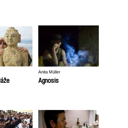
Anita Müller
láže
Agnosis