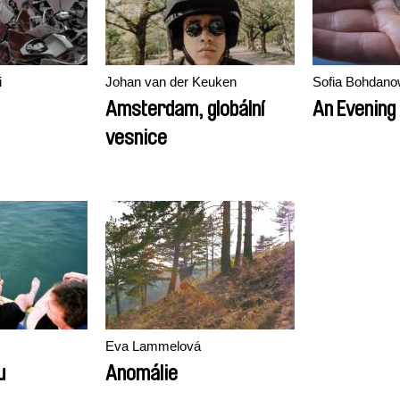
i
Johan van der Keuken
Sofia Bohdano
Amsterdam, globální
An Evening
vesnice
Eva Lammelová
u
Anomálie