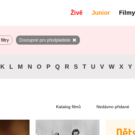
Živě
Junior
Filmy
filtry
Dostupné pro předplatitele
K
L
M
N
O
P
Q
R
S
T
U
V
W
X
Y
Katalog filmů
Nedávno přidané