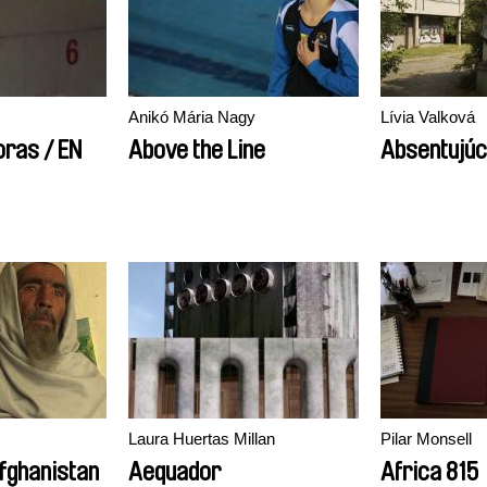
Anikó Mária Nagy
Lívia Valková
s / EN
Above the Line
Absentujúc
Laura Huertas Millan
Pilar Monsell
Afghanistan
Aequador
Africa 815