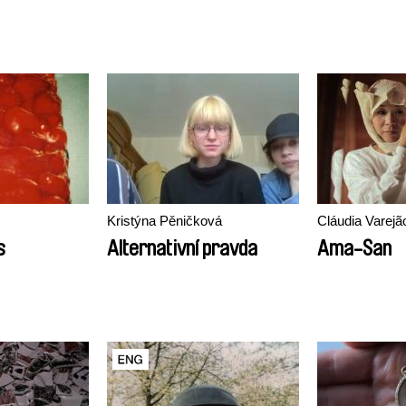
Kristýna Pěničková
Cláudia Varejã
s
Alternativní pravda
Ama-San