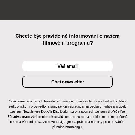
Chcete být pravidelně informováni o našem
filmovém programu?
Odesláním registrace k Newsletteru souhlasím se zasíláním obchodních sdělení
elektronickými prostředky a souvisejícím zpracováním osobních údajů pro účely
zasílání Newsletteru Doc-Air Distribution s.r.o. a potvrzuji, že jsem si přečetl(a)
Zásady zpracování osobních údajů
, textu rozumím a souhlasím s ním, přičemž
beru na vědomí práva zde uvedená, zejména právo na námitky proti provádění
přímého marketingu.