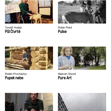
Tomáš Hodan
Robin Petré
Půl Čtvrté
Pulse
Radim Procházka
Maksim Shved
Pupek nebe
Pure Art