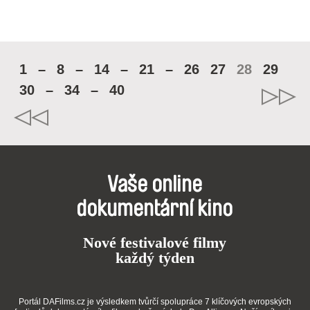
1
–
8
–
14
–
21
–
26
27
28
29
30
–
34
–
40
Vaše online
dokumentární kino
Nové festivalové filmy
každý týden
Portál DAFilms.cz je výsledkem tvůrčí spolupráce 7 klíčových evropských