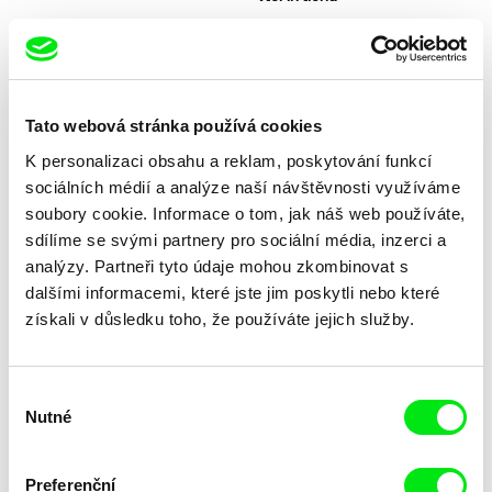
Tato webová stránka používá cookies
K personalizaci obsahu a reklam, poskytování funkcí
Biljana Čakić-Veselić, Jan Gogola, ml.,
Ugo Petronin
Peter Kerekes, Róbert Lakatos, Paweł
Přes hranice
Přetrvávající
sociálních médií a analýze naší návštěvnosti využíváme
Łoziński
soubory cookie. Informace o tom, jak náš web používáte,
sdílíme se svými partnery pro sociální média, inzerci a
analýzy. Partneři tyto údaje mohou zkombinovat s
dalšími informacemi, které jste jim poskytli nebo které
získali v důsledku toho, že používáte jejich služby.
Simon Mozgovyi
Yuan Goang-Ming
Příběh zimní zahrady
Příbytek
Výběr
Nutné
souhlasu
Preferenční