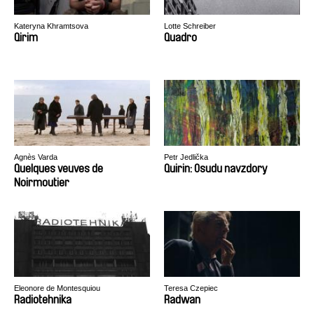
Kateryna Khramtsova
Lotte Schreiber
Qirim
Quadro
Agnès Varda
Petr Jedlička
Quelques veuves de
Quirin: Osudu navzdory
Noirmoutier
Eleonore de Montesquiou
Teresa Czepiec
Radiotehnika
Radwan