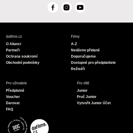
F
I
Y
a
n
o
c
s
u
e
t
T
b
a
u
dafilms.cz
Filmy
o
g
b
O Alianci
A-Z
o
r
e
Partneři
Nedávno přidané
k
a
Ochrana soukromí
Doporučujeme
m
Obchodní podmínky
Dostupné pro předplatitele
Režiséři
Pro uživatele
Pro dítě
Předplatné
Junior
Voucher
Proč Junior
Darovat
Vytvořit Junior Účet
FAQ