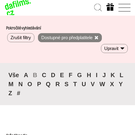
Pokročilé vyhledávání
Zrušit filtry
Dostupné pro předplatitele
Upravit
Vše
A
B
C
D
E
F
G
H
I
J
K
L
M
N
O
P
Q
R
S
T
U
V
W
X
Y
Z
#