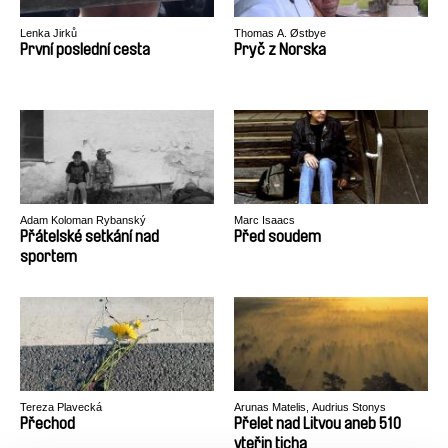
Lenka Jirků
Thomas A. Østbye
První poslední cesta
Pryč z Norska
Adam Koloman Rybanský
Marc Isaacs
Přátelské setkání nad
Před soudem
sportem
Tereza Plavecká
Arunas Matelis, Audrius Stonys
Přechod
Přelet nad Litvou aneb 510
vteřin ticha