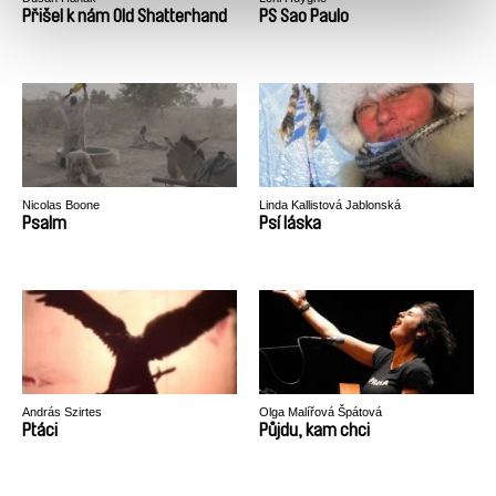
Přišel k nám Old Shatterhand
PS Sao Paulo
Nicolas Boone
Linda Kallistová Jablonská
Psalm
Psí láska
András Szirtes
Olga Malířová Špátová
Ptáci
Půjdu, kam chci