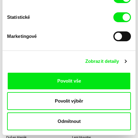
Statistické
Daniel Kötter
Olmo Omerzu
Příkop Finfinnee
Příliš mladá noc
Marketingové
Zobrazit detaily
Peter Solan
Martin Hollý
Povolit vše
Případ Barnabáš Kos
Případ pro obhájce
Povolit výběr
Odmítnout
Dušan Hanák
Leni Huyghe