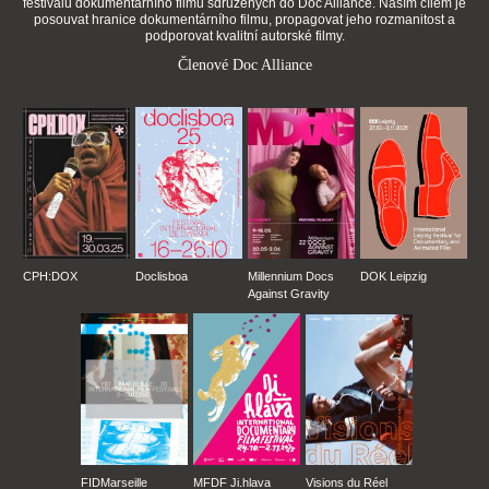
festivalů dokumentárního filmu sdružených do Doc Alliance. Naším cílem je
posouvat hranice dokumentárního filmu, propagovat jeho rozmanitost a
podporovat kvalitní autorské filmy.
Členové Doc Alliance
CPH:DOX
Doclisboa
Millennium Docs
DOK Leipzig
Against Gravity
FIDMarseille
MFDF Ji.hlava
Visions du Réel