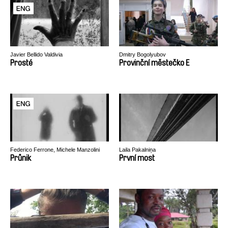
Javier Bellido Valdivia
Dmitry Bogolyubov
Prosté
Provinční městečko E
Federico Ferrone, Michele Manzolini
Laila Pakalniņa
Průnik
První most