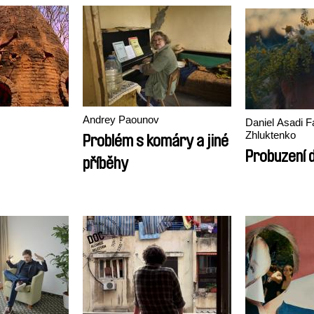
Andrey Paounov
Daniel Asadi F
Zhluktenko
Problém s komáry a jiné
Probuzení d
příběhy