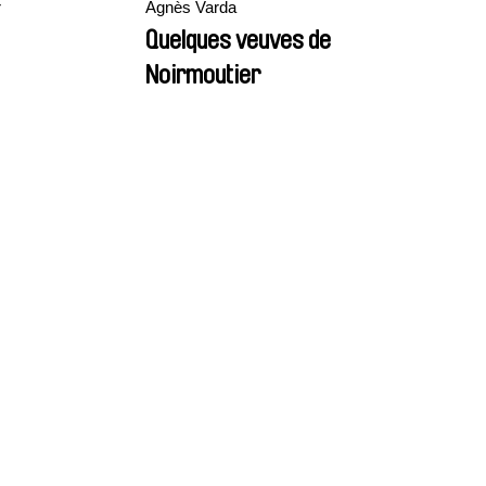
r
Agnès Varda
Quelques veuves de
Noirmoutier