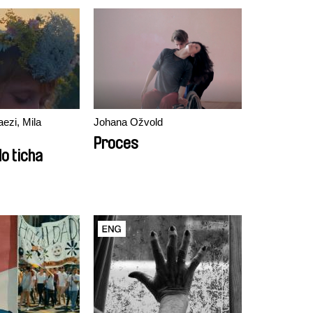
aezi, Mila
Johana Ožvold
Proces
o ticha