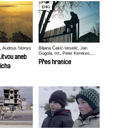
, Audrius Stonys
Biljana Čakić-Veselić, Jan
Gogola, ml., Peter Kerekes,
Litvou aneb
Róbert Lakatos, Paweł Łoziński
Přes hranice
ticha