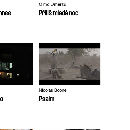
Olmo Omerzu
innee
Příliš mladá noc
Nicolas Boone
lo
Psalm