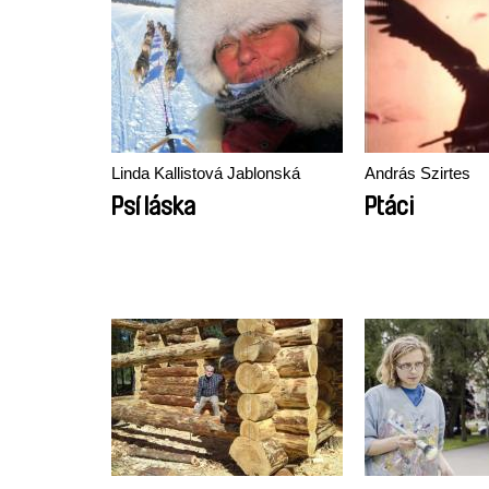
Linda Kallistová Jablonská
András Szirtes
Psí láska
Ptáci