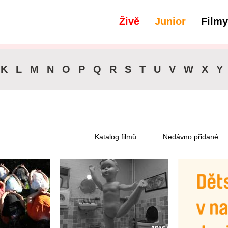
Živě
Junior
Filmy
filtry
Dostupné pro předplatitele
K
L
M
N
O
P
Q
R
S
T
U
V
W
X
Y
Katalog filmů
Nedávno přidané