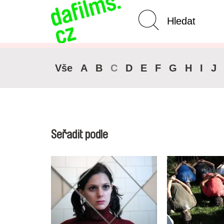
Pokročilé vyhledávání
Zrušit 
Vše
A
B
C
D
E
F
G
H
I
J
Seřadit podle