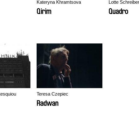
Kateryna Khramtsova
Lotte Schreibe
Qirim
Quadro
tesquiou
Teresa Czepiec
Radwan