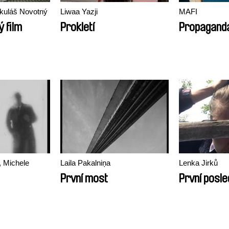
kuláš Novotný
Liwaa Yazji
MAFI
 film
Prokletí
Propagand
, Michele
Laila Pakalniņa
Lenka Jirků
První most
První posle