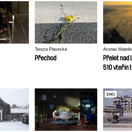
Tereza Plavecká
Arunas Matelis
Přechod
Přelet nad 
510 vteřin 