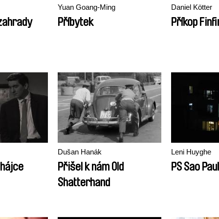
Yuan Goang-Ming
Daniel Kötter
 zahrady
Příbytek
Příkop Finf
Dušan Hanák
Leni Huyghe
bhájce
Přišel k nám Old
PS Sao Pau
Shatterhand