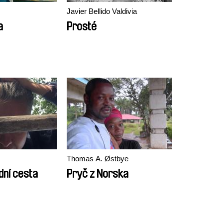
Javier Bellido Valdivia
a
Prosté
Thomas A. Østbye
dní cesta
Pryč z Norska