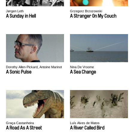
Jørgen Leth
Grzegorz Brzozowski
A Sunday in Hell
A Stranger On My Couch
Dorothy Allen-Pickard, Antoine Marinot
Nina De Vroome
A Sonic Pulse
A Sea Change
Graça Castanheira
Luís Alves de Matos
A Road As A Street
A River Called Bird