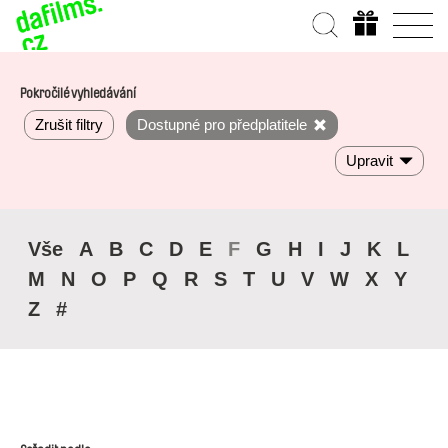
Pokročilé vyhledávání
Zrušit filtry
Dostupné pro předplatitele
Upravit
Vše
A
B
C
D
E
F
G
H
I
J
K
L
M
N
O
P
Q
R
S
T
U
V
W
X
Y
Z
#