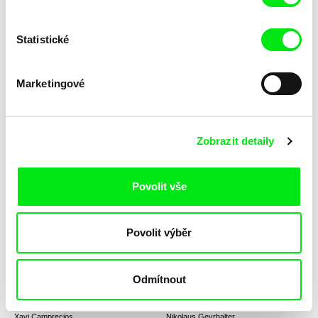
Statistické
Mane Baghdasaryan
Tomáš Krupa
Adaptation
Absolventi: Svoboda není
zadarmo
Marketingové
Zobrazit detaily
Lívia Valková
Anikó Mária Nagy
Povolit vše
Absentujúce vzory
Above the Line
Povolit výběr
Odmítnout
Xavi Camprecios
Nikolaus Geyrhalter