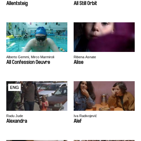
Allentsteig
All Still Orbit
Alberto Gemmi, Mirco Marmiroli
Ribena Asnate
All Confession Oeuvre
Alise
Radu Jude
Iva Radivojević
Alexandra
Alef