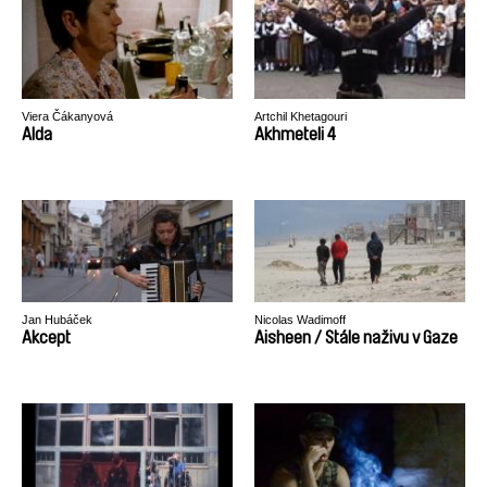
Viera Čákanyová
Artchil Khetagouri
Alda
Akhmeteli 4
Jan Hubáček
Nicolas Wadimoff
Akcept
Aisheen / Stále naživu v Gaze