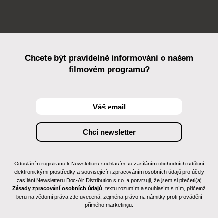
Chcete být pravidelně informováni o našem
filmovém programu?
Odesláním registrace k Newsletteru souhlasím se zasíláním obchodních sdělení
elektronickými prostředky a souvisejícím zpracováním osobních údajů pro účely
zasílání Newsletteru Doc-Air Distribution s.r.o. a potvrzuji, že jsem si přečetl(a)
Zásady zpracování osobních údajů
, textu rozumím a souhlasím s ním, přičemž
beru na vědomí práva zde uvedená, zejména právo na námitky proti provádění
přímého marketingu.