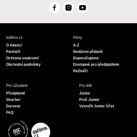
F
I
Y
a
n
o
c
s
u
e
t
T
b
a
u
dafilms.cz
Filmy
o
g
b
O Alianci
A-Z
o
r
e
Partneři
Nedávno přidané
k
a
Ochrana soukromí
Doporučujeme
m
Obchodní podmínky
Dostupné pro předplatitele
Režiséři
Pro uživatele
Pro dítě
Předplatné
Junior
Voucher
Proč Junior
Darovat
Vytvořit Junior Účet
FAQ