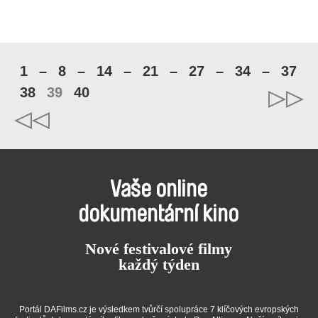
1
–
8
–
14
–
21
–
27
–
34
–
37
38
39
40
Vaše online
dokumentární kino
Nové festivalové filmy
každý týden
Portál DAFilms.cz je výsledkem tvůrčí spolupráce 7 klíčových evropských