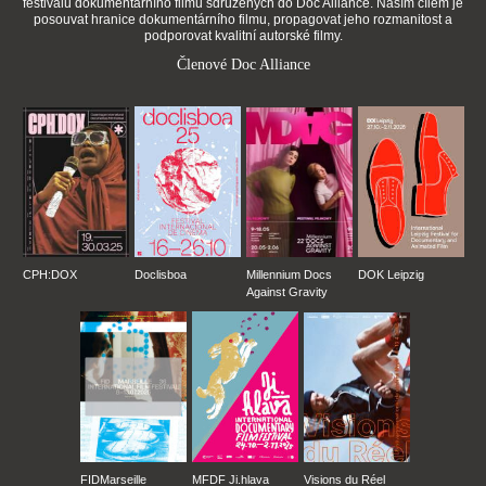
festivalů dokumentárního filmu sdružených do Doc Alliance. Naším cílem je
posouvat hranice dokumentárního filmu, propagovat jeho rozmanitost a
podporovat kvalitní autorské filmy.
Členové Doc Alliance
CPH:DOX
Doclisboa
Millennium Docs
DOK Leipzig
Against Gravity
FIDMarseille
MFDF Ji.hlava
Visions du Réel