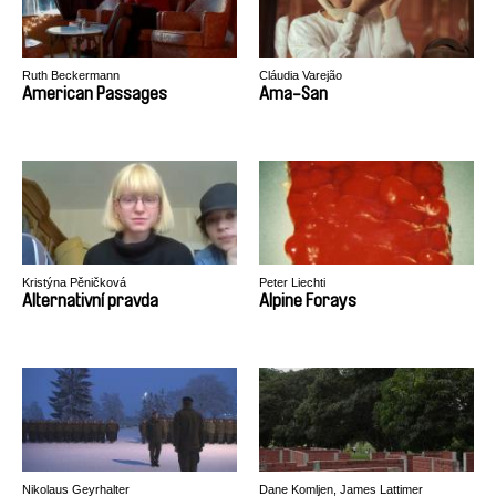
Ruth Beckermann
Cláudia Varejão
American Passages
Ama-San
Kristýna Pěničková
Peter Liechti
Alternativní pravda
Alpine Forays
Nikolaus Geyrhalter
Dane Komljen, James Lattimer