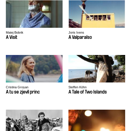
Matej Bobrik
Joris Ivens
A Visit
A Valparaíso
Cristina Groșan
Steffen Köhn
A tu se zjevil princ
A Tale of Two Islands