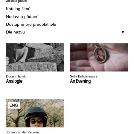
Seřadit podle
Katalog filmů
Nedávno přidané
Dostupné pro předplatitele
Dle názvu
Dušan Hanák
Sofia Bohdanowicz
Analogie
An Evening
Johan van der Keuken