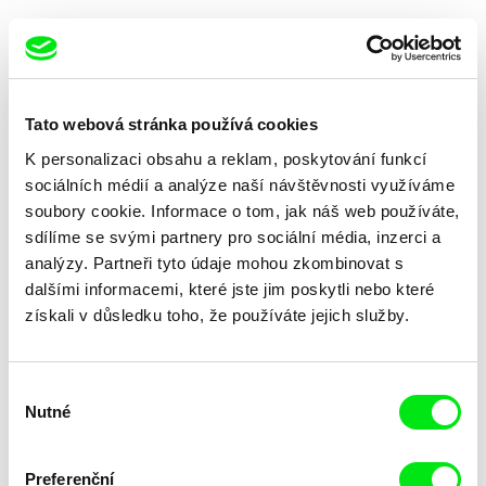
Tato webová stránka používá cookies
K personalizaci obsahu a reklam, poskytování funkcí
Rob Lemkin
Pilar Monsell
Africká apokalypsa
Africa 815
sociálních médií a analýze naší návštěvnosti využíváme
soubory cookie. Informace o tom, jak náš web používáte,
sdílíme se svými partnery pro sociální média, inzerci a
analýzy. Partneři tyto údaje mohou zkombinovat s
dalšími informacemi, které jste jim poskytli nebo které
získali v důsledku toho, že používáte jejich služby.
Laura Huertas Millan
Jawed Taiman
Aequador
Addicted in Afghanistan
Výběr
Nutné
souhlasu
Preferenční