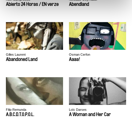
Abierto 24 Horas / EN verze
Abendland
Gilles Laurent
Osman Cerfon
Abandoned Land
Aaaa!
Filip Remunda
Loïc Darses
A.B.C.D.T.O.P.O.L.
A Woman and Her Car