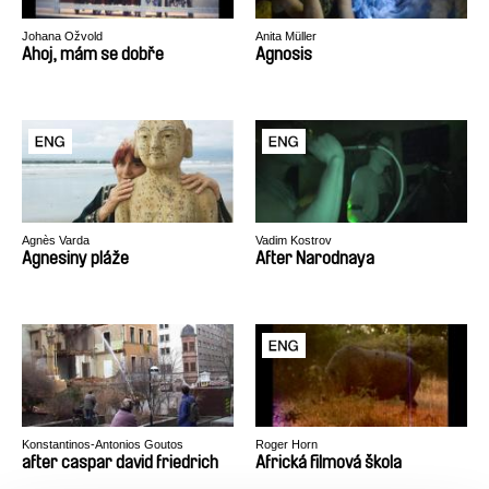
Johana Ožvold
Anita Müller
Ahoj, mám se dobře
Agnosis
Agnès Varda
Vadim Kostrov
Agnesiny pláže
After Narodnaya
Konstantinos-Antonios Goutos
Roger Horn
after caspar david friedrich
Africká filmová škola